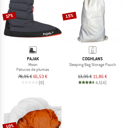
15%
17%
PAJAK
COGHLANS
Moon
Sleeping Bag Storage Pouch
Patucos de plumas
78,95 €
65,53 €
13,95 €
11,86 €
(0)
4,5
(4)
10%