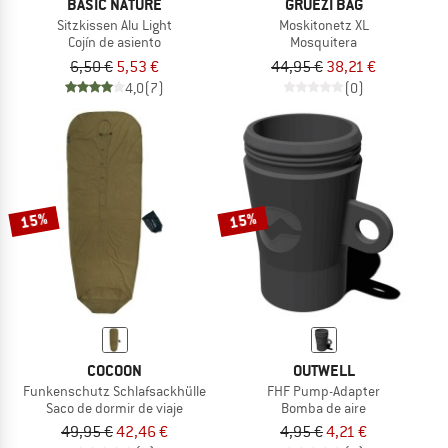
BASIC NATURE
GRÜEZI BAG
Sitzkissen Alu Light
Moskitonetz XL
Cojín de asiento
Mosquitera
6,50 €
5,53 €
44,95 €
38,21 €
4,0
(7)
(0)
15%
15%
COCOON
OUTWELL
Funkenschutz Schlafsackhülle
FHF Pump-Adapter
Saco de dormir de viaje
Bomba de aire
49,95 €
42,46 €
4,95 €
4,21 €