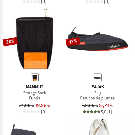
(0)
(0)
20%
17%
MAMMUT
PAJAK
Storage Sack
Sky
Funda
Patucos de plumas
24,95 €
19,96 €
68,95 €
57,23 €
(0)
5,0
(1)