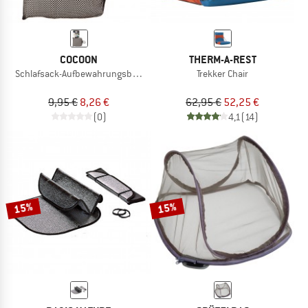
COCOON
THERM-A-REST
Schlafsack-Aufbewahrungsbeutel Baumwolle
Trekker Chair
9,95 €
8,26 €
62,95 €
52,25 €
(0)
4,1
(14)
15%
15%