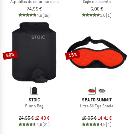
Zapatillas de estar por casa
Cojín de asiento
74,95 €
6,00 €
4,8
(16)
5,0
(1)
50%
15%
STOIC
SEA TO SUMMIT
Pump Bag
Ultra-Sil Eye Shade
24,95 €
12,48 €
16,95 €
14,41 €
4,6
(21)
4,8
(4)