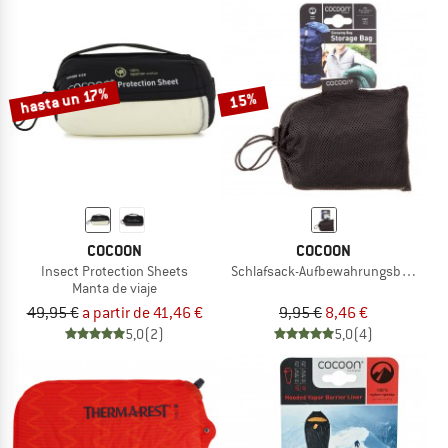
hasta un 17%
15%
COCOON
COCOON
Insect Protection Sheets
Schlafsack-Aufbewahrungsbeutel M
Manta de viaje
49,95 €
a partir de 41,46 €
9,95 €
8,46 €
5,0
(2)
5,0
(4)