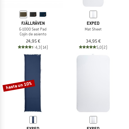
FJÄLLRÄVEN
EXPED
G-1000 Seat Pad
Mat Sheet
Cojín de asiento
24,95 €
34,95 €
4,3
(14)
5,0
(2)
hasta un 10%
EXPED
EXPED