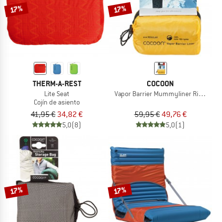
17%
17%
THERM-A-REST
COCOON
Lite Seat
Vapor Barrier Mummyliner Ripstop N
Cojín de asiento
41,95 €
34,82 €
59,95 €
49,76 €
5,0
(8)
5,0
(1)
17%
17%