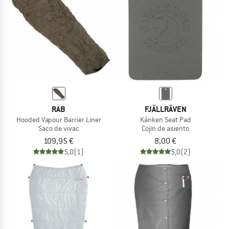
TO THE SALE
RAB
FJÄLLRÄVEN
Hooded Vapour Barrier Liner
Kånken Seat Pad
Saco de vivac
Cojín de asiento
109,95 €
8,00 €
5,0
(1)
5,0
(2)