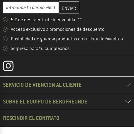
Introduce aquí tu dirección de correo electrónico y crea tu cuenta
Dirección de correo electrónico
5 € de descuento de bienvenida **
Acceso exclusivo a promociones de descuento
Posibilidad de guardar productos en tu lista de favoritos
Sorpresa para tu cumpleaños
SERVICIO DE ATENCIÓN AL CLIENTE
SOBRE EL EQUIPO DE BERGFREUNDE
RESCINDIR EL CONTRATO