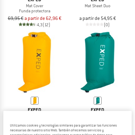
Mat Cover
Mat Sheet Duo
Funda protectora
69,95 €
a partir de 62,96 €
a partir de 54,95 €
4,3
(12)
(0)
EXPED
EXPED
Schnozzel Pumpbag UL
Schnozzel Pumpbag
Utilizamos cookies y tecnologías similares para garantizar las funciones
a partir de 39,95 €
44,95 €
necesarias de nuestro sitio Web. También ofrecemos servicios y
4,9
(20)
4,9
(10)
características adicionales, analizamos nuestro tráfico de datos para