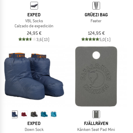
EXPED
GRÜEZI BAG
VBL Socks
Feater
Calzado de expedición
24,95 €
124,95 €
3,6
(13)
5,0
(1)
EXPED
FJÄLLRÄVEN
Down Sock
Kånken Seat Pad Mini