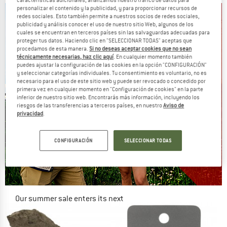
personalizar el contenido y la publicidad, y para proporcionar recursos de
redes sociales. Esto también permite a nuestros socios de redes sociales,
publicidad y análisis conocer el uso de nuestro sitio Web, algunos de los
cuales se encuentran en terceros países sin las salvaguardas adecuadas para
proteger tus datos. Haciendo clic en "SELECCIONAR TODAS" aceptas que
procedamos de esta manera.
Si no deseas aceptar cookies que no sean
técnicamente necesarias, haz clic aquí
. En cualquier momento también
puedes ajustar la configuración de las cookies en la opción "CONFIGURACIÓN"
y seleccionar categorías individuales. Tu consentimiento es voluntario, no es
necesario para el uso de este sitio web y puede ser revocado o concedido por
primera vez en cualquier momento en "Configuración de cookies" en la parte
inferior de nuestro sitio web. Encontrarás más información, incluyendo los
riesgos de las transferencias a terceros países, en nuestro
Aviso de
privacidad
.
CONFIGURACIÓN
SELECCIONAR TODAS
Our summer sale enters its next
phase
NOW UP TO 50% OFF