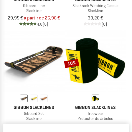
Giboard Line
Slackrack Webbing Classic
Slackline
Slackline
29,95 €
a partir de 26,96 €
33,20 €
4,8
(6)
(0)
10%
GIBBON SLACKLINES
GIBBON SLACKLINES
Giboard Set
Treewear
Slackline
Protector de árboles
199,45 €
19,95 €
17,96 €
4,7
(15)
5,0
(5)