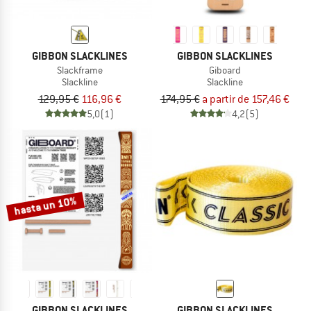
GIBBON SLACKLINES
GIBBON SLACKLINES
Slackframe
Giboard
Slackline
Slackline
129,95 €
116,96 €
174,95 €
a partir de 157,46 €
5,0
(1)
4,2
(5)
hasta un 10%
GIBBON SLACKLINES
GIBBON SLACKLINES