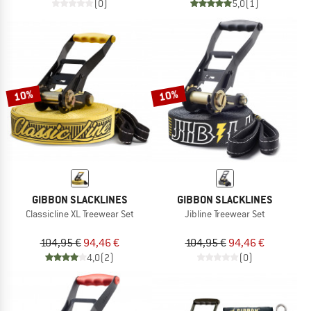
(0)
5,0
(1)
10%
10%
GIBBON SLACKLINES
GIBBON SLACKLINES
Classicline XL Treewear Set
Jibline Treewear Set
104,95 €
94,46 €
104,95 €
94,46 €
4,0
(2)
(0)