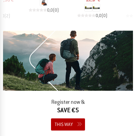
0,0
(
0
)
0,0
(
0
)
5,0
(
2
)
Register now &
SAVE €5
THIS WAY