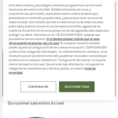
Utilizamos cookies y tecnologías similares para garantizar las funciones
necesarias de nuestro sitio Web. También ofrecemos servicios y
características adicionales, analizamos nuestro tráfico de datos para
personalizar el contenido y la publicidad, y para proporcionar recursos de
redes sociales. Esto también permite a nuestros socios de redes sociales,
publicidad y análisis conocer el uso de nuestro sitio Web, algunos de los
cuales se encuentran en terceros países sin las salvaguardas adecuadas para
proteger tus datos. Haciendo clic en "SELECCIONAR TODAS" aceptas que
procedamos de esta manera.
Si no deseas aceptar cookies que no sean
técnicamente necesarias, haz clic aquí
. En cualquier momento también
puedes ajustar la configuración de las cookies en la opción "CONFIGURACIÓN"
y seleccionar categorías individuales. Tu consentimiento es voluntario, no es
necesario para el uso de este sitio web y puede ser revocado o concedido por
primera vez en cualquier momento en "Configuración de cookies" en la parte
inferior de nuestro sitio web. Encontrarás más información, incluyendo los
riesgos de las transferencias a terceros países, en nuestro
Aviso de
privacidad
.
CONFIGURACIÓN
SELECCIONAR TODAS
Our summer sale enters its next
phase
NOW UP TO 50% OFF