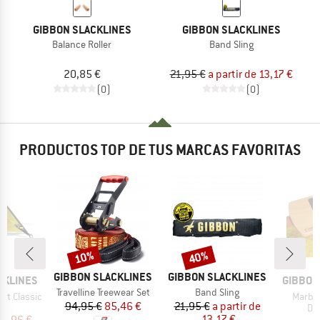
GIBBON SLACKLINES
GIBBON SLACKLINES
Balance Roller
Band Sling
20,85 €
21,95 €
a partir de 13,17 €
(0)
(0)
PRODUCTOS TOP DE TUS MARCAS FAVORITAS
10%
40%
o
Descuento
Descuento
MARCA
MARCA
GIBBON SLACKLINES
GIBBON SLACKLINES
MARCA
CKLINES
GIBBON
Artículo
Artículo
Travelline Treewear Set
Band Sling
Artícul
it Classic
Marble
Precio
Precio reducido
Precio
Precio reducido
94,95 €
85,46 €
21,95 €
a partir de
t group
Pr
ne
Do
ecio
ecio reducido
13,17 €
41,96 €