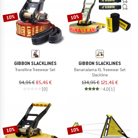
10%
10%
GIBBON SLACKLINES
GIBBON SLACKLINES
Travelline Treewear Set
Bananalama XL Treewear Set
Slackline
94,95 €
85,46 €
134,95 €
121,46 €
(0)
4,0
(1)
10%
10%