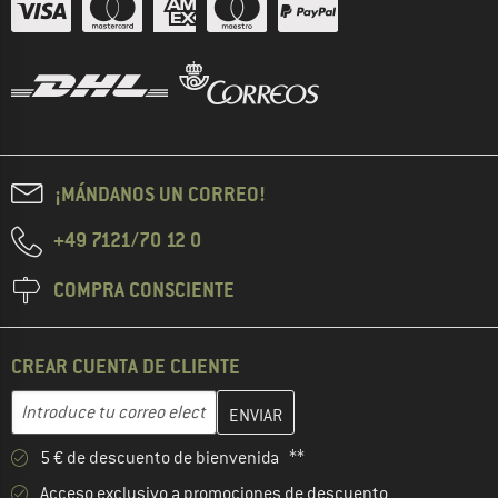
¡MÁNDANOS UN CORREO!
+49 7121/70 12 0
COMPRA CONSCIENTE
CREAR CUENTA DE CLIENTE
Introduce aquí tu dirección de correo electrónico y crea tu cuenta
Dirección de correo electrónico
5 € de descuento de bienvenida **
Acceso exclusivo a promociones de descuento