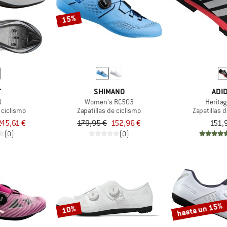
15%
T
SHIMANO
ADI
0
Women's RC503
Heritag
 ciclismo
Zapatillas de ciclismo
Zapatillas 
245,61 €
179,95 €
152,96 €
151,
(0)
(0)
hasta un 15%
10%