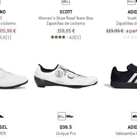
ANO
SCOTT
ADI
3
Women's Shoe Road Team Boa
Vuel
 ciclismo
Zapatillas de ciclismo
Zapatillas 
05,96 €
159,95 €
119,95 €
a par
5,0
(1)
4,0
(1)
SEL
Q36.5
ADI
RCR
Unique Pro
Velosamba 