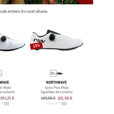
ale enters its next phase
NOW UP TO 50% OFF
TO THE SALE
15%
WAVE
NORTHWAVE
on Wide
Sonic Plus Wide
de ciclismo
Zapatillas de ciclismo
191,21 €
119,95 €
101,96 €
(0)
(0)