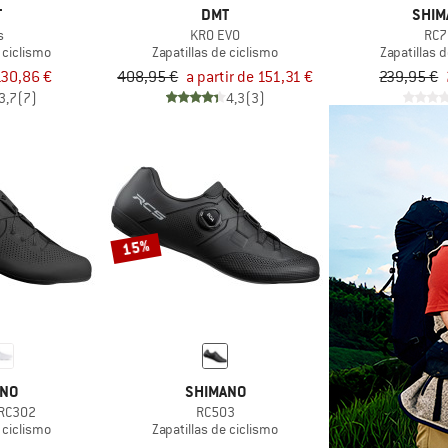
T
DMT
SHIM
s
KR0 EVO
RC7
 ciclismo
Zapatillas de ciclismo
Zapatillas 
130,86 €
408,95 €
a partir de 151,31 €
239,95 €
3,7
(7)
4,3
(3)
15%
ANO
SHIMANO
RC302
RC503
 ciclismo
Zapatillas de ciclismo