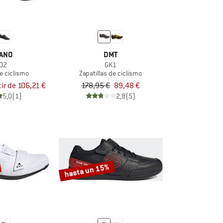
ANO
DMT
02
GK1
de ciclismo
Zapatillas de ciclismo
tir de 106,21 €
178,95 €
89,48 €
5,0
(1)
2,8
(5)
hasta un 15%