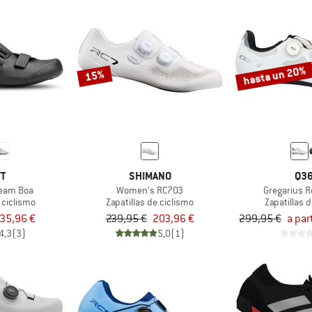
hasta un 20%
15%
TT
SHIMANO
Q36
Team Boa
Women's RC703
Gregarius 
 ciclismo
Zapatillas de ciclismo
Zapatillas 
35,96 €
239,95 €
203,96 €
299,95 €
a par
4,3
(3)
5,0
(1)