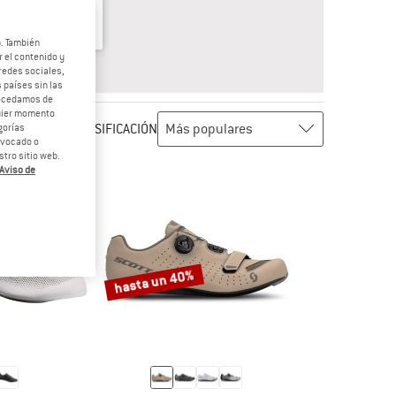
b. También
 el contenido y
RESPUESTA
NIÑO
redes sociales,
 países sin las
rocedamos de
quier momento
CLASIFICACIÓN
gorías
revocado o
tro sitio web.
Aviso de
hasta un 40%