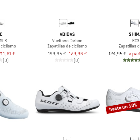
C
ADIDAS
SHIM
 SLR
Vueltano Carbon
RC3
 ciclismo
Zapatillas de ciclismo
Zapatillas 
211,61 €
199,95 €
179,96 €
124,95 €
a par
(0)
(0)
hasta un 10%