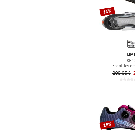
15%
DM
SH1
Zapatillas de
288,95 €
15%