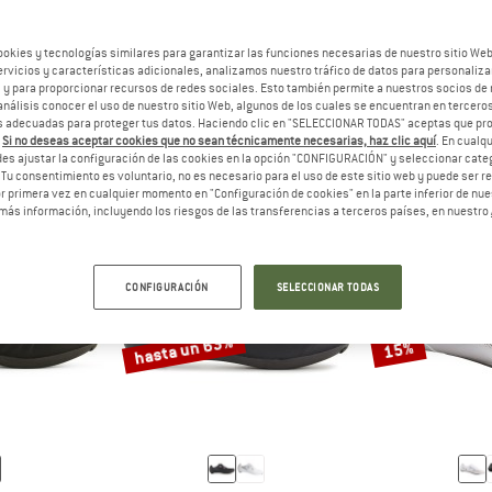
ookies y tecnologías similares para garantizar las funciones necesarias de nuestro sitio We
vicios y características adicionales, analizamos nuestro tráfico de datos para personalizar
SPUESTA
RESPUESTA
JER
HOMBRE
, y para proporcionar recursos de redes sociales. Esto también permite a nuestros socios de 
análisis conocer el uso de nuestro sitio Web, algunos de los cuales se encuentran en terceros
 adecuadas para proteger tus datos. Haciendo clic en "SELECCIONAR TODAS" aceptas que p
.
Si no deseas aceptar cookies que no sean técnicamente necesarias, haz clic aquí
. En cual
es ajustar la configuración de las cookies en la opción "CONFIGURACIÓN" y seleccionar cate
 Tu consentimiento es voluntario, no es necesario para el uso de este sitio web y puede ser 
 primera vez en cualquier momento en "Configuración de cookies" en la parte inferior de nues
más información, incluyendo los riesgos de las transferencias a terceros países, en nuestro
CONFIGURACIÓN
SELECCIONAR TODAS
hasta un 63%
15%