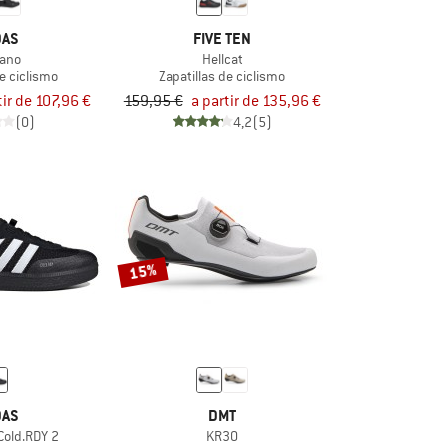
DAS
FIVE TEN
tano
Hellcat
de ciclismo
Zapatillas de ciclismo
tir de 107,96 €
159,95 €
a partir de 135,96 €
(0)
4,2
(5)
15%
DAS
DMT
Cold.RDY 2
KR30