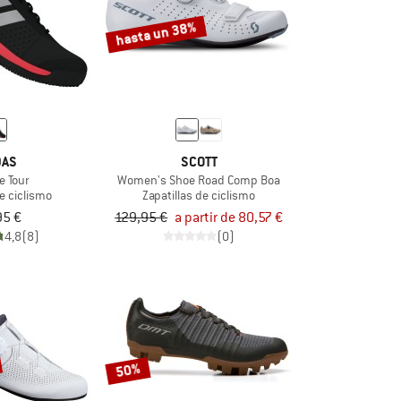
hasta un 38%
DAS
SCOTT
e Tour
Women's Shoe Road Comp Boa
de ciclismo
Zapatillas de ciclismo
95 €
129,95 €
a partir de 80,57 €
4,8
(8)
(0)
50%