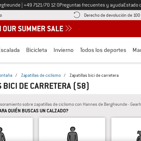
Llámenos al
ergfreunde
|
+49 7121/70 12 0
Preguntas frecuentes y ayuda
Estado 
¡encuentre información sobre el pago aquí! Se abre en una ventana de inf
o
Derecho de devolución de 100
Escalada
Bicicleta
Invierno
Todos los deportes
Ma
ontaña
/
Zapatillas de ciclismo
/
Zapatillas bici de carretera
S BICI DE CARRETERA
(58)
soramiento sobre zapatillas de ciclismo con Hannes de Bergfreunde - Gear
ARA QUIÉN BUSCAS UN CALZADO?