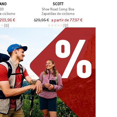
ANO
SCOTT
03
Shoe Road Comp Boa
de ciclismo
Zapatillas de ciclismo
203,96 €
129,95 €
a partir de 77,97 €
(0)
(0)