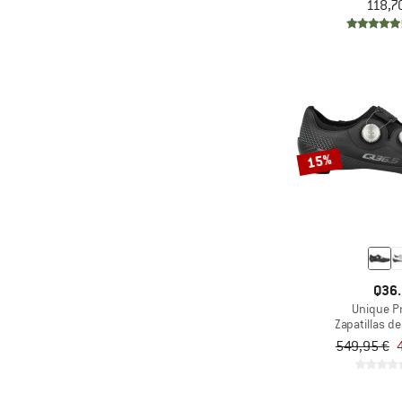
118,7
15%
Q36.
Unique P
Zapatillas de
549,95 €