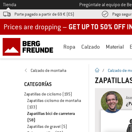
A la
Tienda
Pregúntale al equipo de B
Porte pagado a partir de 69 € (ES)
Pago segur
Up to 50% off now in our summer sale
Ropa
Calzado
Material
la pagina de inicio
Calzado de montaña
/
Calzado de m
ZAPATILLA
CATEGORÍAS
Zapatillas de ciclismo
(195)
Ase
Zapatillas ciclismo de montaña
¿P
(103)
Zapatillas bici de carretera
(58)
Zapatillas de gravel
(5)