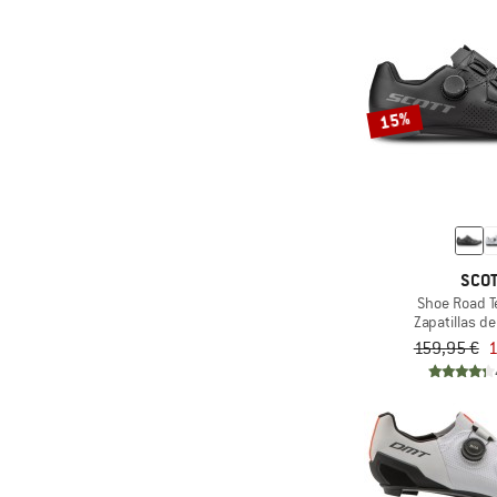
15%
SCO
Shoe Road 
Zapatillas de
159,95 €
1