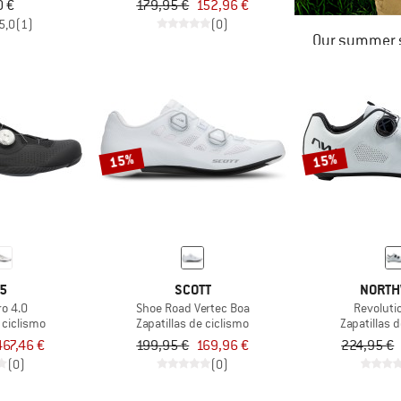
0 €
179,95 €
152,96 €
5,0
(1)
(0)
Our summer s
15%
15%
5
SCOTT
NORTH
ro 4.0
Shoe Road Vertec Boa
Revoluti
 ciclismo
Zapatillas de ciclismo
Zapatillas 
467,46 €
199,95 €
169,96 €
224,95 €
(0)
(0)