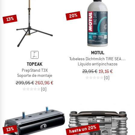
20%
13%
MOTUL
Tubeless Dichtmilch TIRE SEALANT
TOPEAK
Líquido antipinchazos
PrepStand T3X
23,95 €
19,16 €
Soporte de montaje
(0)
299,95 €
260,96 €
(0)
hasta un 20%
13%