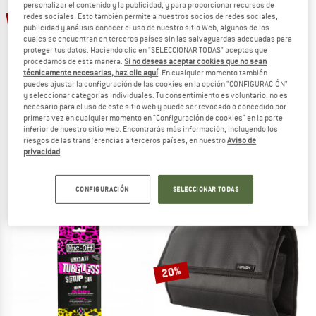
TO THE SALE
personalizar el contenido y la publicidad, y para proporcionar recursos de
20%
15%
redes sociales. Esto también permite a nuestros socios de redes sociales,
publicidad y análisis conocer el uso de nuestro sitio Web, algunos de los
cuales se encuentran en terceros países sin las salvaguardas adecuadas para
proteger tus datos. Haciendo clic en "SELECCIONAR TODAS" aceptas que
procedamos de esta manera.
Si no deseas aceptar cookies que no sean
técnicamente necesarias, haz clic aquí
. En cualquier momento también
puedes ajustar la configuración de las cookies en la opción "CONFIGURACIÓN"
y seleccionar categorías individuales. Tu consentimiento es voluntario, no es
necesario para el uso de este sitio web y puede ser revocado o concedido por
primera vez en cualquier momento en "Configuración de cookies" en la parte
TOPEAK
EVOC
inferior de nuestro sitio web. Encontrarás más información, incluyendo los
PrepStand eUP Pro
Bike Stand Pro
riesgos de las transferencias a terceros países, en nuestro
Aviso de
Soporte de montaje
Soporte para bicicleta
privacidad
.
899,95 €
719,96 €
139,95 €
118,96 €
(0)
5,0
(1)
CONFIGURACIÓN
SELECCIONAR TODAS
20%