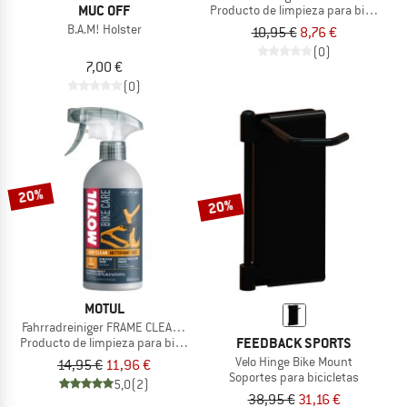
MUC OFF
Producto de limpieza para bicicleta
B.A.M! Holster
10,95 €
8,76 €
(0)
7,00 €
(0)
20%
20%
MOTUL
Fahrradreiniger FRAME CLEAN DRY
FEEDBACK SPORTS
Producto de limpieza para bicicleta
Velo Hinge Bike Mount
14,95 €
11,96 €
Soportes para bicicletas
5,0
(2)
38,95 €
31,16 €