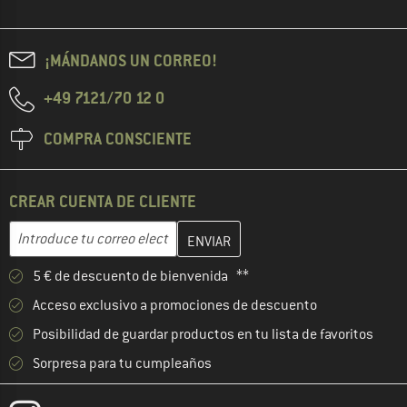
¡MÁNDANOS UN CORREO!
+49 7121/70 12 0
COMPRA CONSCIENTE
CREAR CUENTA DE CLIENTE
Introduce aquí tu dirección de correo electrónico y crea tu cuenta
Dirección de correo electrónico
5 € de descuento de bienvenida **
Acceso exclusivo a promociones de descuento
Posibilidad de guardar productos en tu lista de favoritos
Sorpresa para tu cumpleaños