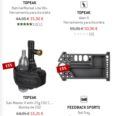
TOPEAK
RatchetRocket Lite DX+
TOPEAK
Herramienta para bicicleta
Alien X
44,95 €
35,96 €
Herramienta para bicicleta
5,0
(1)
59,95 €
50,96 €
(0)
15%
15%
TOPEAK
Tubi Master X with 25g CO2 Cartridge
FEEDBACK SPORTS
Bomba de CO2
Tool Tray
64,95 €
55,21 €