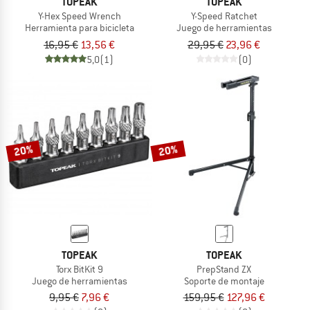
TOPEAK
TOPEAK
Y-Hex Speed Wrench
Y-Speed Ratchet
Herramienta para bicicleta
Juego de herramientas
16,95 €
13,56 €
29,95 €
23,96 €
5,0
(1)
(0)
20%
20%
TOPEAK
TOPEAK
Torx BitKit 9
PrepStand ZX
Juego de herramientas
Soporte de montaje
9,95 €
7,96 €
159,95 €
127,96 €