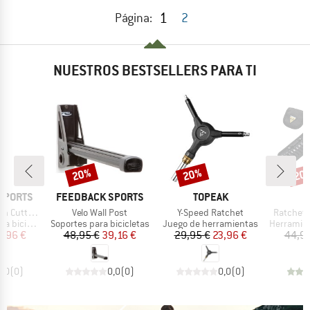
1
Página:
2
NUESTROS BESTSELLERS PARA TI
20%
20%
20
o
Descuento
Descuento
Desc
MARCA
MARCA
M
SPORTS
FEEDBACK SPORTS
TOPEAK
T
Artículo
Artículo
Artículo
utter 2.0
Velo Wall Post
Y-Speed Ratchet
RatchetR
Product group
Product group
Product g
icicleta
Soportes para bicicletas
Juego de herramientas
Herramienta
ecio
ecio reducido
Precio
Precio reducido
Precio
Precio reducido
5,96 €
48,95 €
39,16 €
29,95 €
23,96 €
44,95
0,0
(
0
)
0,0
(
0
)
0,0
(
0
)