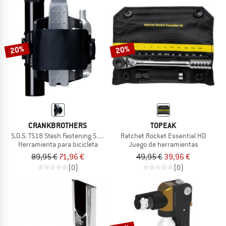
20%
20%
CRANKBROTHERS
TOPEAK
S.O.S. TS18 Stash Fastening Strap + Multitool
Ratchet Rocket Essential HD
Herramienta para bicicleta
Juego de herramientas
89,95 €
71,96 €
49,95 €
39,96 €
(0)
(0)