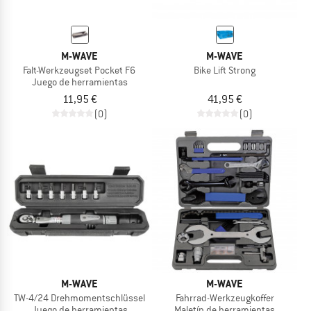
M-WAVE
M-WAVE
Falt-Werkzeugset Pocket F6
Bike Lift Strong
Juego de herramientas
11,95 €
41,95 €
(0)
(0)
M-WAVE
M-WAVE
TW-4/24 Drehmomentschlüssel
Fahrrad-Werkzeugkoffer
Juego de herramientas
Maletín de herramientas