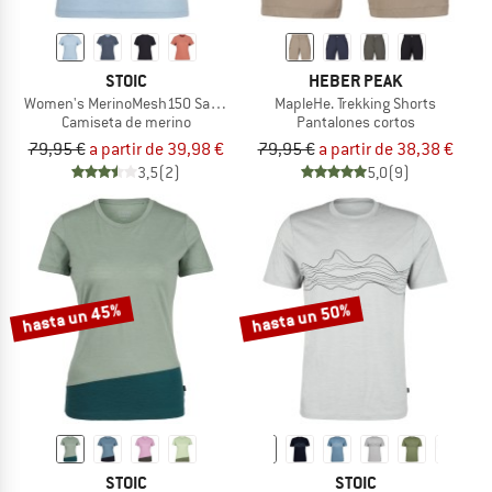
STOIC
HEBER PEAK
Women's MerinoMesh150 SadjemSt. T-Shirt
MapleHe. Trekking Shorts
Camiseta de merino
Pantalones cortos
79,95 €
a partir de 39,98 €
79,95 €
a partir de 38,38 €
3,5
(2)
5,0
(9)
hasta un 45%
hasta un 50%
STOIC
STOIC