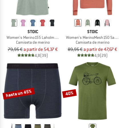
STOIC
STOIC
Women's Merino155 LaholmSt. Loose Shirt
Women's MerinoMesh150 SadjemSt. 
Camiseta de merino
Camiseta de merino
79,95 €
a partir de 54,37 €
89,95 €
a partir de 47,67 €
4,8
(39)
4,9
(29)
hasta un 45%
40%