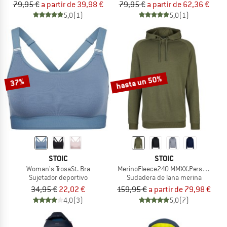
79,95 €
a partir de 39,98 €
79,95 €
a partir de 62,36 €
5,0
(1)
5,0
(1)
hasta un 50%
37%
STOIC
STOIC
Woman's TrosaSt. Bra
MerinoFleece240 MMXX.Persberg Ho
Sujetador deportivo
Sudadera de lana merina
34,95 €
22,02 €
159,95 €
a partir de 79,98 €
4,0
(3)
5,0
(7)