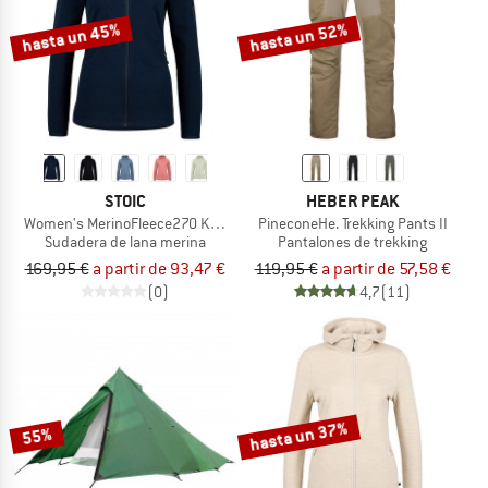
hasta un 45%
hasta un 52%
STOIC
HEBER PEAK
Women's MerinoFleece270 KuolpaLightSt. Zip Hoody
PineconeHe. Trekking Pants II
Sudadera de lana merina
Pantalones de trekking
169,95 €
a partir de 93,47 €
119,95 €
a partir de 57,58 €
(0)
4,7
(11)
hasta un 37%
55%