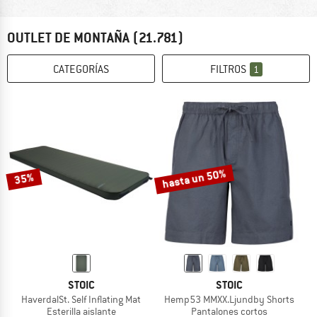
OUTLET DE MONTAÑA
(21.781)
CATEGORÍAS
FILTROS
1
hasta un 50%
35%
STOIC
STOIC
HaverdalSt. Self Inflating Mat
Hemp53 MMXX.Ljundby Shorts
Esterilla aislante
Pantalones cortos