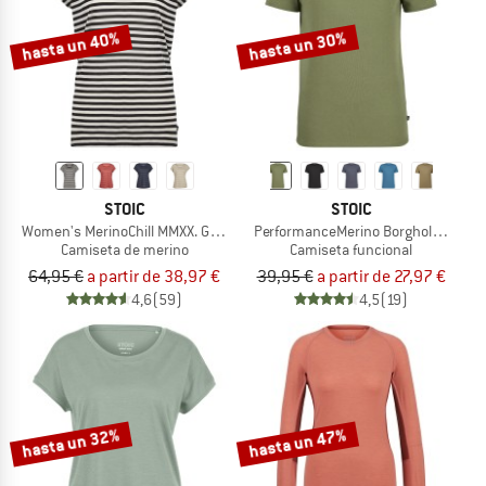
hasta un 40%
hasta un 30%
STOIC
STOIC
Women's MerinoChill MMXX. Göteborg Loose Tee St
PerformanceMerino BorgholmSt. T-Sh
Camiseta de merino
Camiseta funcional
64,95 €
a partir de 38,97 €
39,95 €
a partir de 27,97 €
4,6
(59)
4,5
(19)
hasta un 32%
hasta un 47%