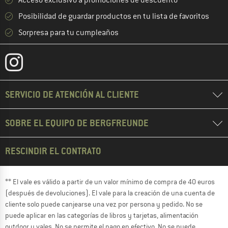
Acceso exclusivo a promociones de descuento
Posibilidad de guardar productos en tu lista de favoritos
Sorpresa para tu cumpleaños
SERVICIO DE ATENCIÓN AL CLIENTE
SOBRE EL EQUIPO DE BERGFREUNDE
RESCINDIR EL CONTRATO
** El vale es válido a partir de un valor mínimo de compra de 40 euros
(después de devoluciones). El vale para la creación de una cuenta de
cliente solo puede canjearse una vez por persona y pedido. No se
puede aplicar en las categorías de libros y tarjetas, alimentación
outdoor y vales. No se permite el pago en efectivo. No se puede