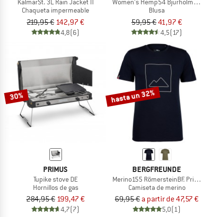
KalmarSt. 3L Rain Jacket II
Women's Hemp54 BjurholmSt. S/S B
Chaqueta impermeable
Blusa
219,95 €
142,97 €
59,95 €
41,97 €
4,8
(6)
4,5
(17)
hasta un 32%
30%
PRIMUS
BERGFREUNDE
Tupike stove DE
Merino155 RömersteinBF. Print Tee
Hornillos de gas
Camiseta de merino
284,95 €
199,47 €
69,95 €
a partir de 47,57 €
4,7
(7)
5,0
(1)