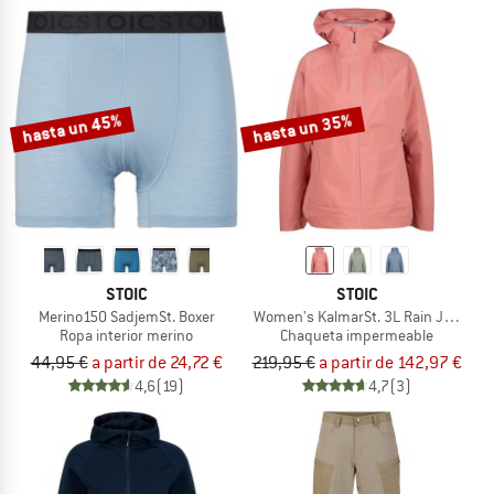
hasta un 45%
hasta un 35%
STOIC
STOIC
Merino150 SadjemSt. Boxer
Women's KalmarSt. 3L Rain Jacket II
Ropa interior merino
Chaqueta impermeable
44,95 €
a partir de 24,72 €
219,95 €
a partir de 142,97 €
4,6
(19)
4,7
(3)