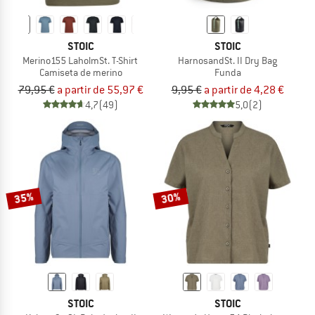
STOIC
STOIC
Merino155 LaholmSt. T-Shirt
HarnosandSt. II Dry Bag
Camiseta de merino
Funda
79,95 €
a partir de 55,97 €
9,95 €
a partir de 4,28 €
4,7
(49)
5,0
(2)
35%
30%
STOIC
STOIC