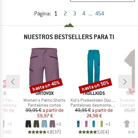
1
Página:
2
3
4
...
454
NUESTROS BESTSELLERS PARA TI
n 40%
hasta un 40%
hasta un 50%
has
o
Descuento
Descuento
Desc
MARCA
MARCA
MARC
IDS
ORTOVOX
TROLLKIDS
THE 
Artículo
Artículo
Artículo
ants Pro
Women's Pelmo Shorts
Kid's Preikestolen Double Zip-Off Pants
Evolution Simpl
p
Product group
Product group
Product g
 trekking
Pantalones cortos
Pantalones desmontables
Camiseta d
ecio
ecio reducido
Precio
Precio reducido
Precio
Precio reducido
artir de
99,95 €
a partir de
49,95 €
a partir de
26,95 
 €
59,97 €
24,98 €
+
5
+
1
+
1
,7
(
49
)
4,8
(
37
)
5,0
(
4
)