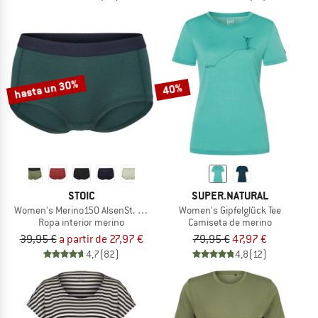
hasta un 30%
40%
STOIC
SUPER.NATURAL
Women's Merino150 AlsenSt. Hipster
Women's Gipfelglück Tee
Ropa interior merino
Camiseta de merino
39,95 €
a partir de 27,97 €
79,95 €
47,97 €
4,7
(82)
4,8
(12)