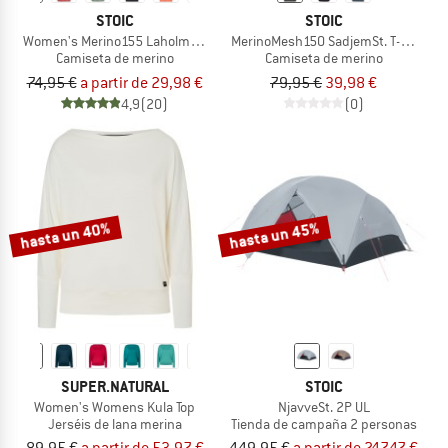
STOIC
STOIC
Women's Merino155 LaholmSt. Tank
MerinoMesh150 SadjemSt. T-Shirt
Camiseta de merino
Camiseta de merino
74,95 €
a partir de 29,98 €
79,95 €
39,98 €
4,9
(20)
(0)
hasta un 40%
hasta un 45%
SUPER.NATURAL
STOIC
Women's Womens Kula Top
NjavveSt. 2P UL
Jerséis de lana merina
Tienda de campaña 2 personas