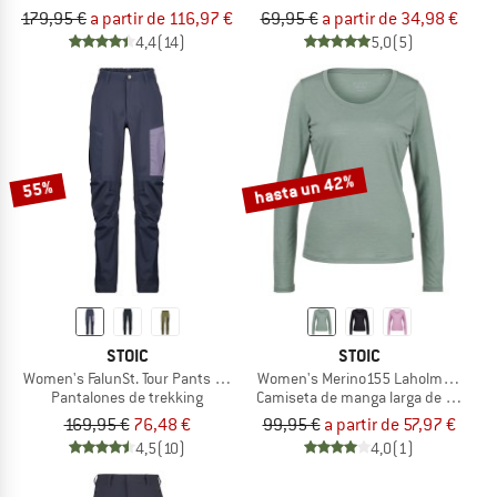
179,95 €
a partir de 116,97 €
69,95 €
a partir de 34,98 €
4,4
(14)
5,0
(5)
hasta un 42%
55%
STOIC
STOIC
Women's FalunSt. Tour Pants Light
Women's Merino155 LaholmSt. L/S
Pantalones de trekking
Camiseta de manga larga de merino
169,95 €
76,48 €
99,95 €
a partir de 57,97 €
4,5
(10)
4,0
(1)