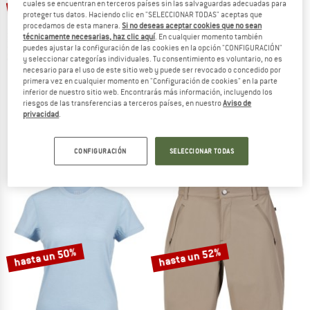
hasta un 55%
hasta un 38%
cuales se encuentran en terceros países sin las salvaguardas adecuadas para
proteger tus datos. Haciendo clic en "SELECCIONAR TODAS" aceptas que
procedamos de esta manera.
Si no deseas aceptar cookies que no sean
técnicamente necesarias, haz clic aquí
. En cualquier momento también
puedes ajustar la configuración de las cookies en la opción "CONFIGURACIÓN"
y seleccionar categorías individuales. Tu consentimiento es voluntario, no es
necesario para el uso de este sitio web y puede ser revocado o concedido por
primera vez en cualquier momento en "Configuración de cookies" en la parte
inferior de nuestro sitio web. Encontrarás más información, incluyendo los
riesgos de las transferencias a terceros países, en nuestro
Aviso de
STOIC
SCHÖFFEL
privacidad
.
Women's HebySt. Trekking Shorts
Women's Shorts Toblach2
Pantalones cortos
Pantalones cortos
89,95 €
a partir de 40,48 €
79,95 €
a partir de 49,57 €
CONFIGURACIÓN
SELECCIONAR TODAS
4,8
(4)
4,9
(21)
hasta un 50%
hasta un 52%