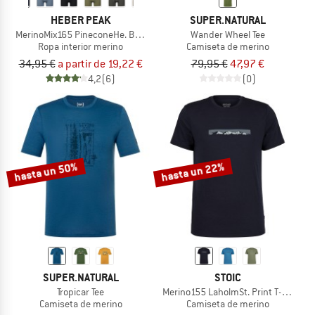
HEBER PEAK
SUPER.NATURAL
MerinoMix165 PineconeHe. Boxer
Wander Wheel Tee
Ropa interior merino
Camiseta de merino
34,95 €
a partir de 19,22 €
79,95 €
47,97 €
4,2
(6)
(0)
hasta un 50%
hasta un 22%
SUPER.NATURAL
STOIC
Tropicar Tee
Merino155 LaholmSt. Print T-Shirt Ri
Camiseta de merino
Camiseta de merino