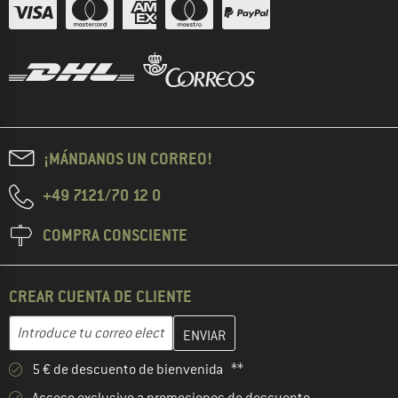
¡MÁNDANOS UN CORREO!
+49 7121/70 12 0
COMPRA CONSCIENTE
CREAR CUENTA DE CLIENTE
Introduce aquí tu dirección de correo electrónico y crea tu cuenta
Dirección de correo electrónico
5 € de descuento de bienvenida **