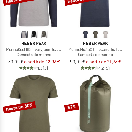
HEBER PEAK
HEBER PEAK
MerinoCool165 EvergreenHe. L/S
MerinoMix150 PineconeHe. Logo T-Sh
Camiseta de merino
Camiseta de merino
79,95 €
a partir de 42,37 €
59,95 €
a partir de 31,77 €
4,3
(3)
4,2
(5)
hasta un 30%
57%