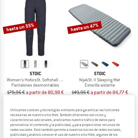
hasta un 55%
hasta un 47%
STOIC
STOIC
Women's HoforsSt. Softshell Zip-Off Pants Light
NijakSt. II Sleeping Mat
Pantalones desmontables
Esterilla aislante
179,95 €
a partir de 80,98 €
149,95 €
a partir de 84,77 €
4,0
(14)
4,3
(23)
Utilizamos cookies y tecnologías similares para garantizar las funciones
necesarias de nuestro sitio Web. También ofrecemos servicios y
características adicionales, analizamos nuestro tráfico de datos para
personalizar el contenido y la publicidad, y para proporcionar recursos de
redes sociales. Esto también permite a nuestros socios de redes sociales,
publicidad y análisis conocer el uso de nuestro sitio Web, algunos de los