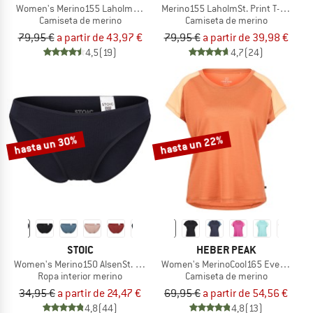
Women's Merino155 LaholmSt. Colorblock T-Shirt
Merino155 LaholmSt. Print T-Shirt Li
Camiseta de merino
Camiseta de merino
79,95 €
a partir de 43,97 €
79,95 €
a partir de 39,98 €
4,5
(19)
4,7
(24)
hasta un 30%
hasta un 22%
STOIC
HEBER PEAK
Women's Merino150 AlsenSt. Brief
Women's MerinoCool165 EvergreenHe.
Ropa interior merino
Camiseta de merino
34,95 €
a partir de 24,47 €
69,95 €
a partir de 54,56 €
4,8
(44)
4,8
(13)