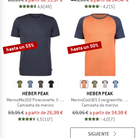
89,95 €
a partir de 53,97 €
449,95 €
a partir de 247,47 €
4,6
(49)
4,2
(5)
hasta un 55%
hasta un 50%
HEBER PEAK
HEBER PEAK
MerinoMix150 PineconeHe. II T-Shirt
MerinoCool165 EvergreenHe. T-Shirt
Camiseta de merino
Camiseta de merino
59,95 €
a partir de 26,98 €
69,95 €
a partir de 34,98 €
4,5
(117)
4,0
(7)
SIGUIENTE