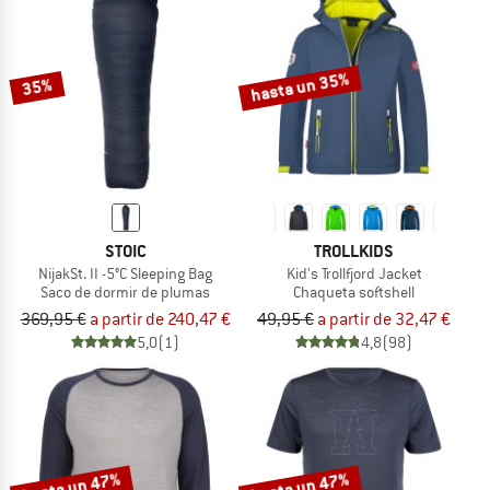
hasta un 35%
35%
STOIC
TROLLKIDS
NijakSt. II -5°C Sleeping Bag
Kid's Trollfjord Jacket
Saco de dormir de plumas
Chaqueta softshell
369,95 €
a partir de 240,47 €
49,95 €
a partir de 32,47 €
5,0
(1)
4,8
(98)
hasta un 47%
hasta un 47%