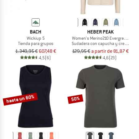
BACH
HEBER PEAK
Wickiup 5
Women's Merino210 EvergreenHe. Z
Tienda para grupos
Sudadera con capucha y cremallera
1.349,95 €
607,48 €
129,95 €
a partir de 81,87 €
4,5
(6)
4,6
(23)
hasta un 60%
50%