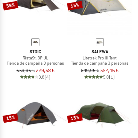
59%
15%
STOIC
SALEWA
FästaSt. 3P UL
Litetrek Pro III Tent
Tienda de campaña 3 personas
Tienda de campaña 3 personas
559,95 €
229,58 €
649,95 €
552,46 €
3,8
(4)
5,0
(1)
15%
15%