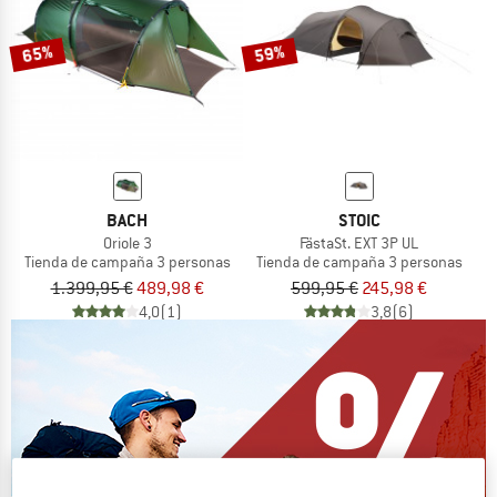
65%
59%
BACH
STOIC
Oriole 3
FästaSt. EXT 3P UL
Tienda de campaña 3 personas
Tienda de campaña 3 personas
1.399,95 €
489,98 €
599,95 €
245,98 €
4,0
(1)
3,8
(6)