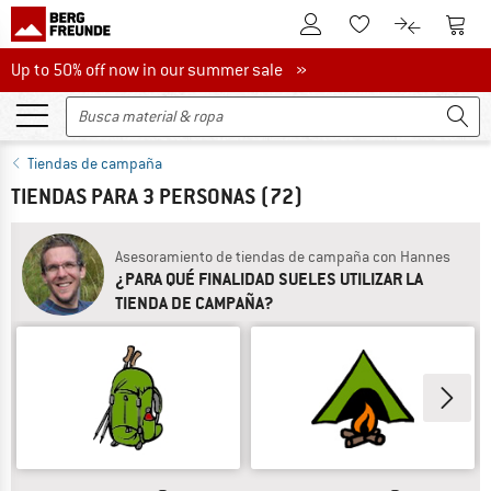
A la cuenta de cliente
A la 
A la lista de favori
A la compar
Up to 50% off now in our summer sale
Up to 50% off now in our summer sale »
Tiendas de campaña
TIENDAS PARA 3 PERSONAS
(72)
Asesoramiento de tiendas de campaña con Hannes
¿PARA QUÉ FINALIDAD SUELES UTILIZAR LA
TIENDA DE CAMPAÑA?