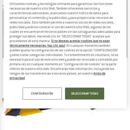
Utilizamos cookies y tecnologías similares para garantizar las funciones
necesarias de nuestro sitio Web. También ofrecemos servicios y
características adicionales, analizamos nuestro tráfico de datos para
personalizar el contenido y la publicidad, y para proporcionar recursos de
redes sociales. Esto también permite a nuestros socios de redes sociales,
publicidad y análisis conocer el uso de nuestro sitio Web, algunos de los
cuales se encuentran en terceros países sin las salvaguardas adecuadas para
proteger tus datos. Haciendo clic en "SELECCIONAR TODAS" aceptas que
procedamos de esta manera.
Si no deseas aceptar cookies que no sean
técnicamente necesarias, haz clic aquí
. En cualquier momento también
puedes ajustar la configuración de las cookies en la opción "CONFIGURACIÓN"
y seleccionar categorías individuales. Tu consentimiento es voluntario, no es
necesario para el uso de este sitio web y puede ser revocado o concedido por
primera vez en cualquier momento en "Configuración de cookies" en la parte
Our summer sale enters its next
inferior de nuestro sitio web. Encontrarás más información, incluyendo los
phase
riesgos de las transferencias a terceros países, en nuestro
Aviso de
privacidad
.
NOW UP TO 50% OFF
CONFIGURACIÓN
SELECCIONAR TODAS
TO THE SALE
20%
25%