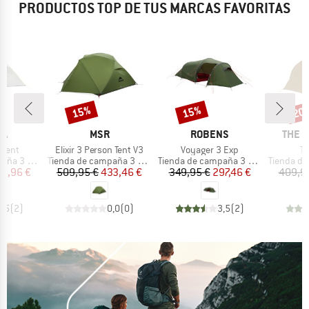
PRODUCTOS TOP DE TUS MARCAS FAVORITAS
15%
15%
20
o
Descuento
Descuento
Desc
A
MARCA
MARCA
MARC
WA
MSR
ROBENS
THE 
Artículo
Artículo
Ar
I Tent
Elixir 3 Person Tent V3
Voyager 3 Exp
Tr
Product group
Product group
Product g
 personas
Tienda de campaña 3 personas
Tienda de campaña 3 personas
Tienda de ca
ecio
ecio reducido
Precio
Precio reducido
Precio
Precio reducido
6,96 €
509,95 €
433,46 €
349,95 €
297,46 €
409,9
4,5
(
2
)
0,0
(
0
)
3,5
(
2
)