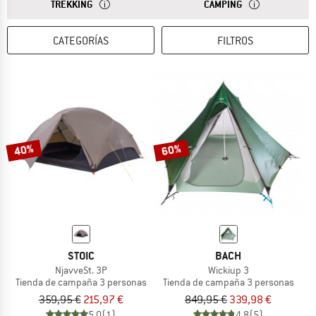
RESPUESTA
LAS TIENDAS DE TREKKING TIENEN UNAS MEDIDAS D
RESPUESTA
LAS TIENDAS DE 
TREKKING
CAMPING
CATEGORÍAS
FILTROS
40%
60%
STOIC
BACH
NjavveSt. 3P
Wickiup 3
Tienda de campaña 3 personas
Tienda de campaña 3 personas
359,95 €
215,97 €
849,95 €
339,98 €
5,0
(1)
4,8
(5)