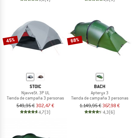
45%
68%
STOIC
BACH
NjavveSt. 3P UL
Apteryx 3
Tienda de campaña 3 personas
Tienda de campaña 3 personas
549,95 €
302,47 €
1.149,95 €
367,98 €
4,7
(3)
4,3
(6)