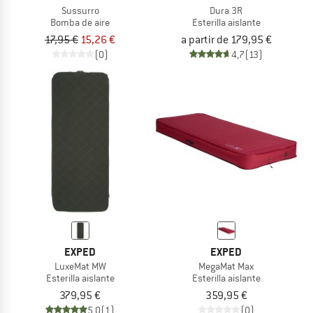
Sussurro
Dura 3R
Bomba de aire
Esterilla aislante
17,95 €
15,26 €
a partir de 179,95 €
(0)
4,7
(13)
EXPED
EXPED
LuxeMat MW
MegaMat Max
Esterilla aislante
Esterilla aislante
379,95 €
359,95 €
5,0
(1)
(0)