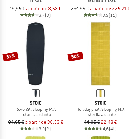
Funda
Esterilla aislante
19,95 €
a partir de 8,58 €
264,95 €
a partir de 225,21 €
3,7
(3)
3,5
(11)
57%
50%
STOIC
STOIC
RovenSt. Sleeping Mat
HeladagenSt. Sleeping Mat
Esterilla aislante
Esterilla aislante
84,95 €
a partir de 36,53 €
44,95 €
22,48 €
3,0
(2)
4,6
(41)