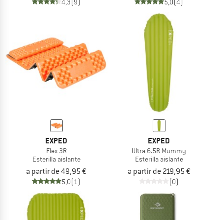
4,3
(9)
5,0
(4)
EXPED
EXPED
Flex 3R
Ultra 6.5R Mummy
Esterilla aislante
Esterilla aislante
a partir de 49,95 €
a partir de 219,95 €
5,0
(1)
(0)