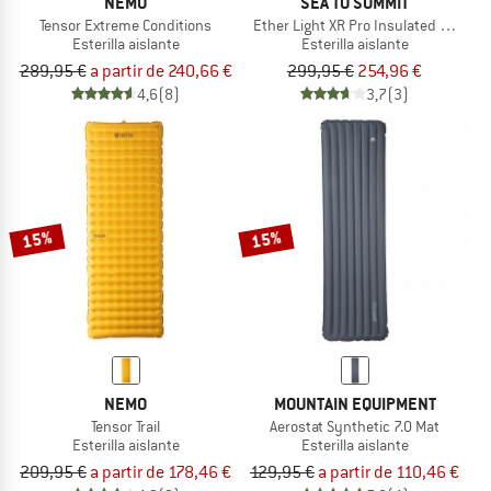
NEMO
SEA TO SUMMIT
Tensor Extreme Conditions
Ether Light XR Pro Insulated ASC Mat
Esterilla aislante
Esterilla aislante
289,95 €
a partir de 240,66 €
299,95 €
254,96 €
4,6
(8)
3,7
(3)
15%
15%
NEMO
MOUNTAIN EQUIPMENT
Tensor Trail
Aerostat Synthetic 7.0 Mat
Esterilla aislante
Esterilla aislante
209,95 €
a partir de 178,46 €
129,95 €
a partir de 110,46 €