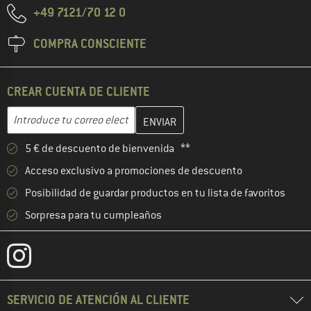
+49 7121/70 12 0
COMPRA CONSCIENTE
CREAR CUENTA DE CLIENTE
Introduce aquí tu dirección de correo electrónico y crea tu cuenta
Dirección de correo electrónico
5 € de descuento de bienvenida **
Acceso exclusivo a promociones de descuento
Posibilidad de guardar productos en tu lista de favoritos
Sorpresa para tu cumpleaños
SERVICIO DE ATENCIÓN AL CLIENTE