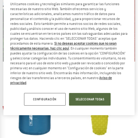
Utilizamos cookies y tecnologías similares para garantizar las funciones
necesarias de nuestro sitio Web. También ofrecemos servicios y
características adicionales, analizamos nuestro tráfico de datos para
personalizar el contenido y la publicidad, y para proporcionar recursos de
redes sociales. Esto también permite a nuestros socios de redes sociales,
publicidad y análisis conocer el uso de nuestro sitio Web, algunos de los
cuales se encuentran en terceros países sin las salvaguardas adecuadas para
proteger tus datos. Haciendo clic en "SELECCIONAR TODAS" aceptas que
procedamos de esta manera.
Si no deseas aceptar cookies que no sean
técnicamente necesarias, haz clic aquí
. En cualquier momento también
puedes ajustar la configuración de las cookies en la opción "CONFIGURACIÓN"
y seleccionar categorías individuales. Tu consentimiento es voluntario, no es
necesario para el uso de este sitio web y puede ser revocado o concedido por
primera vez en cualquier momento en "Configuración de cookies" en la parte
Our summer sale enters its next
inferior de nuestro sitio web. Encontrarás más información, incluyendo los
phase
riesgos de las transferencias a terceros países, en nuestro
Aviso de
privacidad
.
NOW UP TO 50% OFF
CONFIGURACIÓN
SELECCIONAR TODAS
TO THE SALE
hasta un 50%
33%