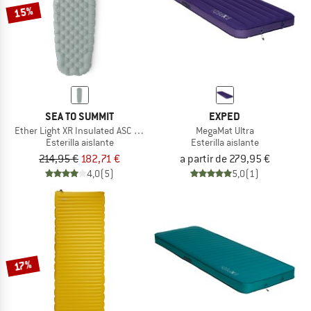
15%
SEA TO SUMMIT
EXPED
Ether Light XR Insulated ASC Mat
MegaMat Ultra
Esterilla aislante
Esterilla aislante
214,95 €
182,71 €
a partir de 279,95 €
4,0
(5)
5,0
(1)
17%