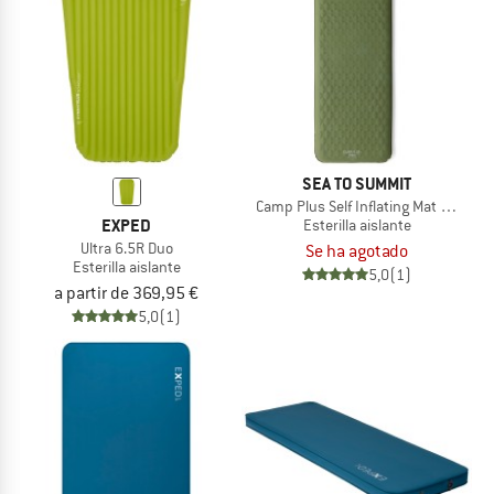
SEA TO SUMMIT
Camp Plus Self Inflating Mat Rectang
EXPED
Esterilla aislante
Ultra 6.5R Duo
Se ha agotado
Esterilla aislante
5,0
(1)
a partir de 369,95 €
5,0
(1)