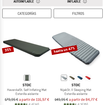
RESPUESTA
UNA ESTERILLA AISLANTE AUTOINFLABLE TIENE UN 
RESPUESTA
UNA ESTERILLA 
AUTOINFLABLE
INFLABLE
CATEGORÍAS
FILTROS
hasta un 47%
35%
STOIC
STOIC
HaverdalSt. Self Inflating Mat
NijakSt. II Sleeping Mat
Esterilla aislante
Esterilla aislante
179,95 €
a partir de 116,97 €
149,95 €
a partir de 84,77 €
4,4
(14)
4,3
(23)