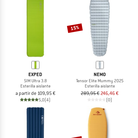
15%
EXPED
NEMO
SIM Ultra 3.8
Tensor Elite Mummy 2025
Esterilla aislante
Esterilla aislante
a partir de 109,95 €
289,95 €
246,46 €
5,0
(4)
(0)