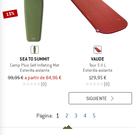
15%
SEA TO SUMMIT
VAUDE
Camp Plus Self Inflating Mat
Tour 5 II L
Esterilla aislante
Esterilla aislante
99,95 €
a partir de 84,96 €
129,95 €
(0)
(0)
SIGUIENTE
1
Página:
2
3
4
5