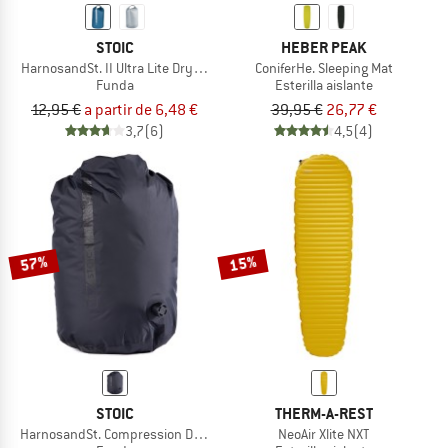
STOIC
HEBER PEAK
HarnosandSt. II Ultra Lite Dry Bag
ConiferHe. Sleeping Mat
Funda
Esterilla aislante
12,95 €
a partir de 6,48 €
39,95 €
26,77 €
3,7
(6)
4,5
(4)
57%
15%
STOIC
THERM-A-REST
HarnosandSt. Compression Dry Bag
NeoAir Xlite NXT