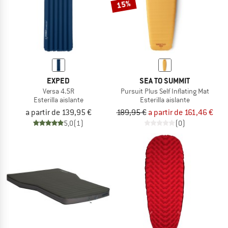
15%
EXPED
SEA TO SUMMIT
Versa 4.5R
Pursuit Plus Self Inflating Mat
Esterilla aislante
Esterilla aislante
a partir de 139,95 €
189,95 €
a partir de 161,46 €
5,0
(1)
(0)