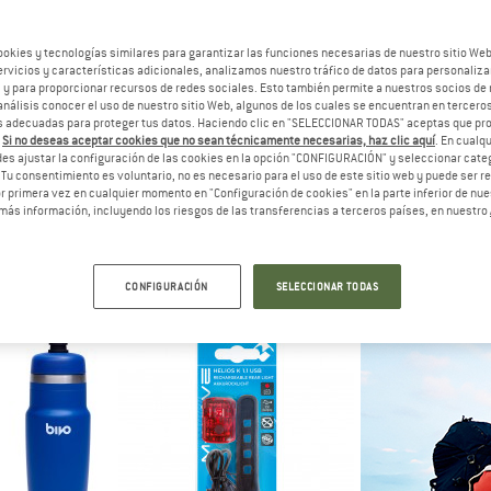
ookies y tecnologías similares para garantizar las funciones necesarias de nuestro sitio We
vicios y características adicionales, analizamos nuestro tráfico de datos para personalizar
, y para proporcionar recursos de redes sociales. Esto también permite a nuestros socios de 
análisis conocer el uso de nuestro sitio Web, algunos de los cuales se encuentran en terceros
 adecuadas para proteger tus datos. Haciendo clic en "SELECCIONAR TODAS" aceptas que p
.
Si no deseas aceptar cookies que no sean técnicamente necesarias, haz clic aquí
. En cual
es ajustar la configuración de las cookies en la opción "CONFIGURACIÓN" y seleccionar cate
 Tu consentimiento es voluntario, no es necesario para el uso de este sitio web y puede ser 
 primera vez en cualquier momento en "Configuración de cookies" en la parte inferior de nues
más información, incluyendo los riesgos de las transferencias a terceros países, en nuestro
SHOTGUN
BIVO
KOM
t Kindersitz
Trio
Bike Towi
para bicicleta
Botella térmica
Cable de remolqu
5 €
54,95 €
59,9
CONFIGURACIÓN
SELECCIONAR TODAS
(0)
5,0
(1)