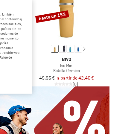
hasta un 15%
b. También
 el contenido y
redes sociales,
 países sin las
rocedamos de
quier momento
gorías
revocado o
tro sitio web.
Aviso de
MIT
BIVO
ng System
Trio Mini
e para bicicleta
Botella térmica
5 €
49,95 €
a partir de 42,46 €
5,0
(9)
(0)