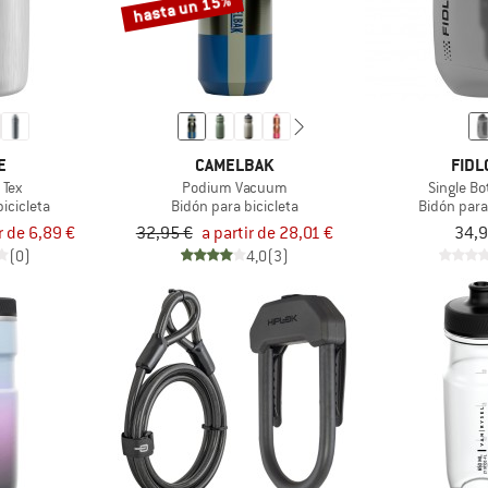
hasta un 15%
E
CAMELBAK
FIDL
 Tex
Podium Vacuum
Single Bo
icicleta
Bidón para bicicleta
Bidón para
r de 6,89 €
32,95 €
a partir de 28,01 €
34,9
(0)
4,0
(3)