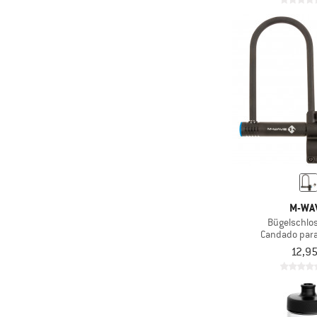
M-WA
Bügelschlo
Candado para
12,95