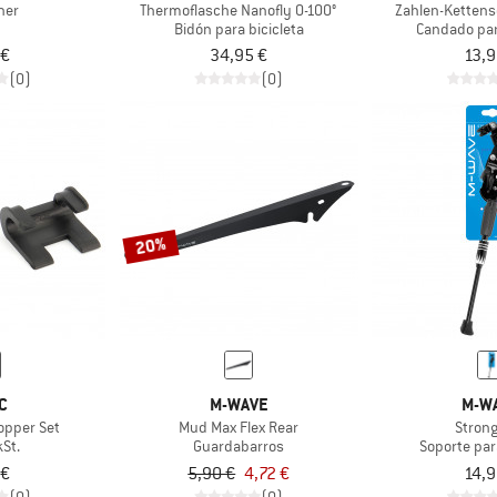
ner
Thermoflasche Nanofly 0-100°
Zahlen-Kettens
Bidón para bicicleta
Candado par
 €
34,95 €
13,9
(0)
(0)
20%
C
M-WAVE
M-W
opper Set
Mud Max Flex Rear
Strong
St.
Guardabarros
Soporte par
 €
5,90 €
4,72 €
14,9