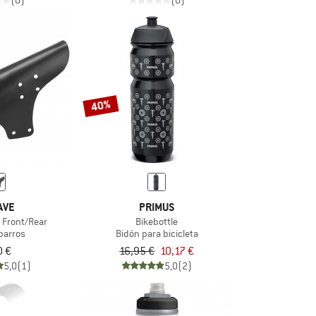
(0)
(0)
40%
AVE
PRIMUS
 Front/Rear
Bikebottle
barros
Bidón para bicicleta
0 €
16,95 €
10,17 €
5,0
(1)
5,0
(2)