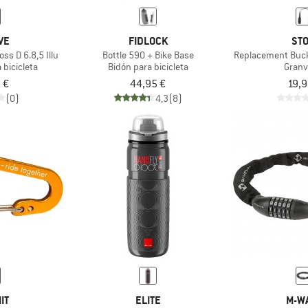
VE
FIDLOCK
STO
ss D 6.8,5 Illu
Bottle 590 + Bike Base
Replacement Buckl
 bicicleta
Bidón para bicicleta
Granv
 €
44,95 €
19,9
(0)
4,3
(8)
IT
ELITE
M-W