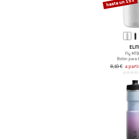
hasta un 15%
ELIT
Fly MTB
Bidón para b
8,10 €
a parti