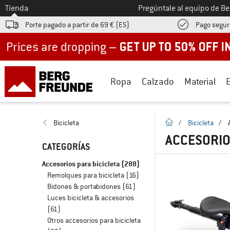
A la
Tienda
Pregúntale al equipo de B
Porte pagado a partir de 69 € (ES)
Pago segur
Up to 50% off now in our summer sale
Ropa
Calzado
Material
la pagina de inicio
Bicicleta
/
Bicicleta
/
ACCESORIO
CATEGORÍAS
Accesorios para bicicleta
(288)
Remolques para bicicleta
(16)
Bidones & portabidones
(61)
Luces bicicleta & accesorios
(61)
Otros accesorios para bicicleta