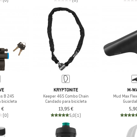
(0)
(0)
VE
KRYPTONITE
M-W
ss B 245
Keeper 465 Combo Chain
Mud Max Flex
 bicicleta
Candado para bicicleta
Guarda
 €
13,95 €
5,9
(0)
5,0
(1)