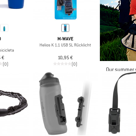
O
M-WAVE
Helios K 1.1 USB SL Rücklicht
icicleta
 €
10,95 €
(0)
(0)
Our summer s