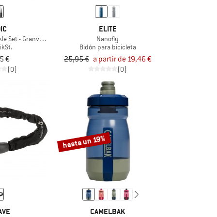
IC
ELITE
e Set - GranvikSt.
Nanofly
ikSt.
Bidón para bicicleta
5 €
25,95 €
a partir de 19,46 €
(0)
(0)
hasta un 19%
AVE
CAMELBAK