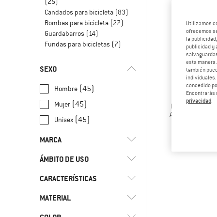
(25)
Candados para bicicleta
(83)
Bombas para bicicleta
(27)
Utilizamos c
ofrecemos ser
Guardabarros
(14)
la publicidad
Fundas para bicicletas
(7)
publicidad y 
salvaguardas
esta manera
SEXO
también pued
individuales.
concedido por
(45)
Hombre
Encontrarás 
KIDS RIDE 
privacidad
.
(45)
Mujer
Pro 2.0 MTB Fron
Asiento infantil 
(45)
Unisex
238,9
MARCA
ÁMBITO DE USO
CARACTERÍSTICAS
(95)
Bicicleta de carretera
(118)
Bicicleta de grava
(27)
ABUS
MATERIAL
(34)
Sin BPA
(134)
Bicicleta de montaña
(6)
Bivo
(7)
sin BPS