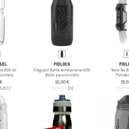
SEL
FIDLOCK
FIDL
tle 800 ml
Fidguard Bottle Antibacterial 600
Twist Tex 
icicleta
Bidón para bicicleta
Portab
 €
10,00 €
19,9
5,0
(1)
(0)