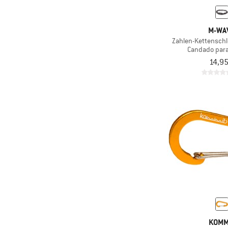
(2)
Matador
(2)
Muc Off
M-WA
Zahlen-Kettenschlo
(23)
M-Wave
Candado para
(2)
Ortlieb
14,95
(1)
Primus
(1)
Rapha
(2)
Santini
(1)
Sixpack Racing
(3)
Stoic
(13)
Supernova
(1)
Thule
(29)
Topeak
(3)
VAN RYSEL
KOMM
(1)
Vaude