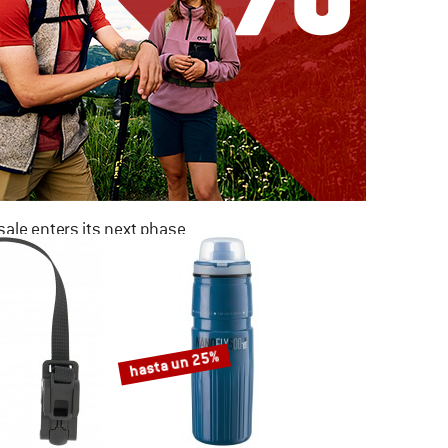
ale enters its next phase
NOW UP TO 50% OFF
TO THE SALE
hasta un 25%