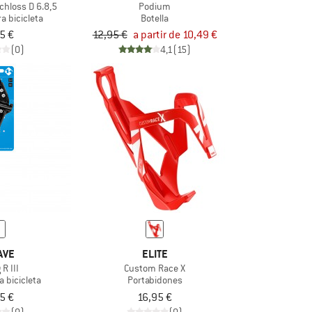
chloss D 6.8,5
Podium
a bicicleta
Botella
5 €
12,95 €
a partir de 10,49 €
(0)
4,1
(15)
AVE
ELITE
 R III
Custom Race X
a bicicleta
Portabidones
5 €
16,95 €