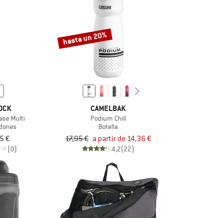
hasta un 20%
OCK
CAMELBAK
Base Multi
Podium Chill
idones
Botella
5 €
17,95 €
a partir de 14,36 €
(0)
4,2
(22)