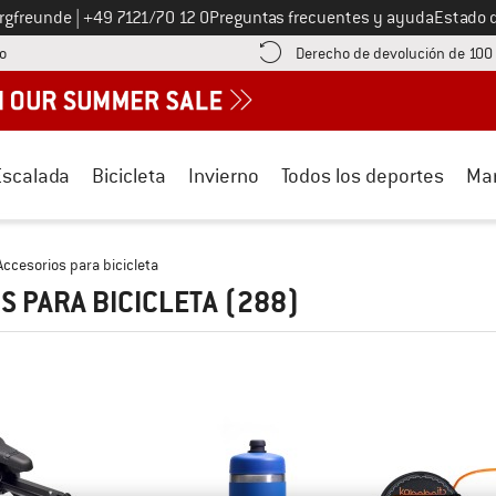
Llámenos al
ergfreunde
|
+49 7121/70 12 0
Preguntas frecuentes y ayuda
Estado 
¡encuentre información sobre el pago aquí! Se abre en una ventana de inf
o
Derecho de devolución de 100
Escalada
Bicicleta
Invierno
Todos los deportes
Ma
Accesorios para bicicleta
S PARA BICICLETA
(288)