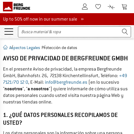
A la cuenta de cliente
A la 
A la lista de favori
A la compar
Up to 50% off now in our summer sale
Up to 50% off now in our summer sale »
Aspectos Legales
Protección de datos
AVISO DE PRIVACIDAD DE BERGFREUNDE GMBH
En el presente Aviso de privacidad, la empresa 
Bergfreunde 
GmbH
, 
Bahnhofstr. 26
,  
72138
Kirchentellinsfurt
, Teléfono: 
+49 
7121/70 12 0
, E-Mail: 
info@bergfreunde.es
 (en lo sucesivo 
nosotros
a nosotros
"
", "
") quiere informarle de cómo utiliza sus 
datos personales cuando usted visita nuestra página Web y 
nuestras tiendas online.
1. ¿QUÉ DATOS PERSONALES RECOPILAMOS DE
USTED?
Los datos personales son la información sobre una persona 