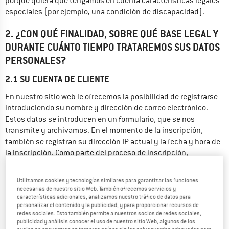
porque quiera que tengamos en cuenta características legales 
especiales (por ejemplo, una condición de discapacidad).
2. ¿CON QUÉ FINALIDAD, SOBRE QUÉ BASE LEGAL Y
DURANTE CUÁNTO TIEMPO TRATAREMOS SUS DATOS
PERSONALES?
2.1 SU CUENTA DE CLIENTE
En nuestro sitio web le ofrecemos la posibilidad de registrarse 
introduciendo su nombre y dirección de correo electrónico. 
Estos datos se introducen en un formulario, que se nos 
transmite y archivamos. En el momento de la inscripción, 
también se registran su dirección IP actual y la fecha y hora de 
la inscripción. Como parte del proceso de inscripción, 
obtenemos su consentimiento para el tratamiento de estos 
datos. En la cuenta de cliente tiene a su disposición diversas 
Utilizamos cookies y tecnologías similares para garantizar las funciones
funciones y servicios. Sin embargo, no es obligatorio crear una 
necesarias de nuestro sitio Web. También ofrecemos servicios y
cuenta de usuario para realizar un pedido. También es posible 
características adicionales, analizamos nuestro tráfico de datos para
personalizar el contenido y la publicidad, y para proporcionar recursos de
realizar pedidos a través de la "Función de invitado".
redes sociales. Esto también permite a nuestros socios de redes sociales,
publicidad y análisis conocer el uso de nuestro sitio Web, algunos de los