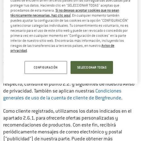
Si se registra para obtener una cuenta personal de cliente, 
cuales se encuentran en terceros países sin las salvaguardas adecuadas para
proteger tus datos. Haciendo clic en "SELECCIONAR TODAS" aceptas que
procesamos los datos de registro que nos proporciona para 
procedamos de esta manera.
Si no deseas aceptar cookies que no sean
configurar y gestionar su cuenta de cliente y para procesar 
técnicamente necesarias, haz clic aquí
. En cualquier momento también
puedes ajustar la configuración de las cookies en la opción "CONFIGURACIÓN"
futuros pedidos. Como cliente registrado, usted tiene acceso 
y seleccionar categorías individuales. Tu consentimiento es voluntario, no es
(mediante su dirección de correo electrónico y la contraseña 
necesario para el uso de este sitio web y puede ser revocado o concedido por
que ha creado) y puede acceder a las funciones y servicios 
primera vez en cualquier momento en "Configuración de cookies" en la parte
inferior de nuestro sitio web. Encontrarás más información, incluyendo los
que allí se ofrecen. Por ejemplo, puede consultar su historial de 
riesgos de las transferencias a terceros países, en nuestro
Aviso de
pedidos y guardar y modificar sus ajustes personales (por 
privacidad
.
ejemplo, ajustes de contraseña, ajustes del boletín, ajustes de 
facturación y entrega). Además, puede valorar los productos 
CONFIGURACIÓN
SELECCIONAR TODAS
de nuestra oferta, realizar preguntas abiertas al público sobre 
los productos o comentarlos. Para más información al 
respecto, consulte el punto 2.2. y siguientes de nuestro Aviso 
de privacidad. También se aplican nuestras 
Condiciones 
generales de uso de la cuenta de cliente de Bergfreunde
.
Como cliente registrado, utilizamos los datos indicados en el 
apartado 2.6.1. para ofrecerle ofertas personalizadas y 
recomendaciones de productos. Con este fin, recibirá 
periódicamente mensajes de correo electrónico y postal 
("publicidad") de nuestra parte. Puede obtener más 