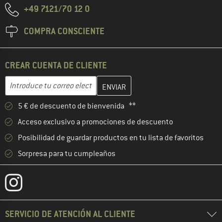
+49 7121/70 12 0
COMPRA CONSCIENTE
CREAR CUENTA DE CLIENTE
Introduce aquí tu dirección de correo electrónico y crea tu cuenta
Dirección de correo electrónico
5 € de descuento de bienvenida **
Acceso exclusivo a promociones de descuento
Posibilidad de guardar productos en tu lista de favoritos
Sorpresa para tu cumpleaños
SERVICIO DE ATENCIÓN AL CLIENTE