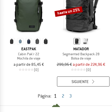
hasta un 25%
EASTPAK
MATADOR
Cabin Pak'r 22
Segmented Backpack 28
Mochila de viaje
Bolsa de viaje
a partir de 85,45 €
299,95 €
a partir de 224,96 €
(0)
(0)
SIGUIENTE
1
Página:
2
3