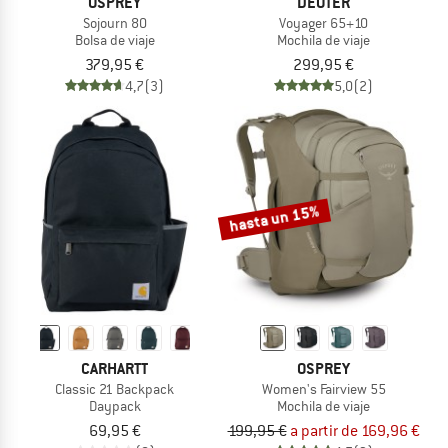
OSPREY
DEUTER
Sojourn 80
Voyager 65+10
Bolsa de viaje
Mochila de viaje
379,95 €
299,95 €
4,7
(3)
5,0
(2)
hasta un 15%
CARHARTT
OSPREY
Classic 21 Backpack
Women's Fairview 55
Daypack
Mochila de viaje
69,95 €
199,95 €
a partir de 169,96 €