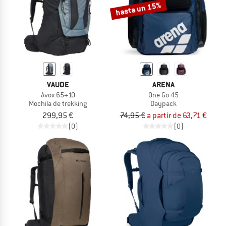
hasta un 15%
VAUDE
ARENA
Avox 65+10
One Go 45
Mochila de trekking
Daypack
299,95 €
74,95 €
a partir de 63,71 €
(0)
(0)