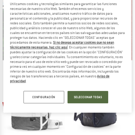
Utilizamos cookies y tecnologías similares para garantizar las funciones
necesarias de nuestro sitio Web. También ofrecemos servicios y
características adicionales, analizamos nuestro tráfico de datos para
personalizar el contenido y la publicidad, y para proporcionar recursos de
redes sociales. Esto también permite a nuestros socios de redes sociales,
publicidad y análisis conocer el uso de nuestro sitio Web, algunos de los
cuales se encuentran en terceros países sin las salvaguardas adecuadas para
proteger tus datos. Haciendo clic en "SELECCIONAR TODAS" aceptas que
procedamos de esta manera.
Si no deseas aceptar cookies que no sean
técnicamente necesarias, haz clic aquí
. En cualquier momento también
puedes ajustar la configuración de las cookies en la opción "CONFIGURACIÓN"
y seleccionar categorías individuales. Tu consentimiento es voluntario, no es
necesario para el uso de este sitio web y puede ser revocado o concedido por
primera vez en cualquier momento en "Configuración de cookies" en la parte
Our summer sale enters its next
inferior de nuestro sitio web. Encontrarás más información, incluyendo los
phase
riesgos de las transferencias a terceros países, en nuestro
Aviso de
privacidad
.
NOW UP TO 50% OFF
CONFIGURACIÓN
SELECCIONAR TODAS
TO THE SALE
30%