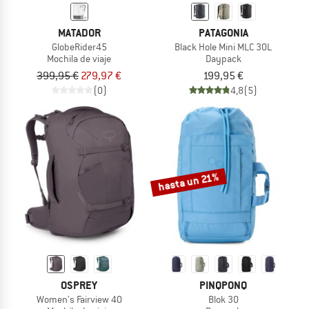
MATADOR
PATAGONIA
GlobeRider45
Black Hole Mini MLC 30L
Mochila de viaje
Daypack
399,95 €
279,97 €
199,95 €
(0)
4,8
(5)
hasta un 21%
OSPREY
PINQPONQ
Women's Fairview 40
Blok 30