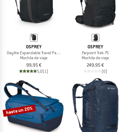
OSPREY
OSPREY
Daylite Expandable Travel Pack 26+6
Farpoint Trek 75
Mochila de viaje
Mochila de viaje
99,95 €
249,95 €
5,0
(1)
(0)
hasta un 20%