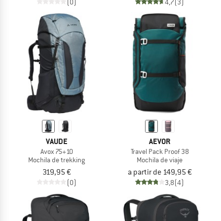
(0)
4,7
(3)
VAUDE
AEVOR
Avox 75+10
Travel Pack Proof 38
Mochila de trekking
Mochila de viaje
319,95 €
a partir de 149,95 €
(0)
3,8
(4)