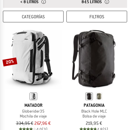
RESPUESTA
SON APTAS PARA ACTIVIDADES DE OCIO MINIMALISTAS
RESPUESTA
SON SUFICIENTE
< 8 LITROS
8-15 LITROS
CATEGORÍAS
FILTROS
20%
MATADOR
PATAGONIA
Globerider35
Black Hole MLC
Mochila de viaje
Bolsa de viaje
334,95 €
267,96 €
219,95 €
4,0
(3)
4,8
(5)