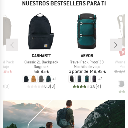
NUESTROS BESTSELLERS PARA TI
has
o
Desc
A
MARCA
MARCA
M
E
CARHARTT
AEVOR
O
Artículo
Artículo
Artículo
vel Pack
Classic 21 Backpack
Travel Pack Proof 38
Women's
roup
Product group
Product group
Prod
 viaje
Daypack
Mochila de viaje
Mochi
ecio
ecio reducido
Precio
Precio
5,96 €
69,95 €
a partir de
149,95 €
199,95
1
+
1
+
2
0,0
(
0
)
0,0
(
0
)
3,8
(
4
)