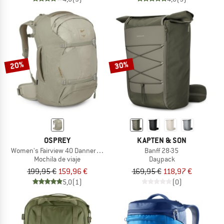
20%
30%
OSPREY
KAPTEN & SON
Women's Fairview 40 DannerxOsprey
Banff 28-35
Mochila de viaje
Daypack
199,95 €
159,96 €
169,95 €
118,97 €
5,0
(1)
(0)