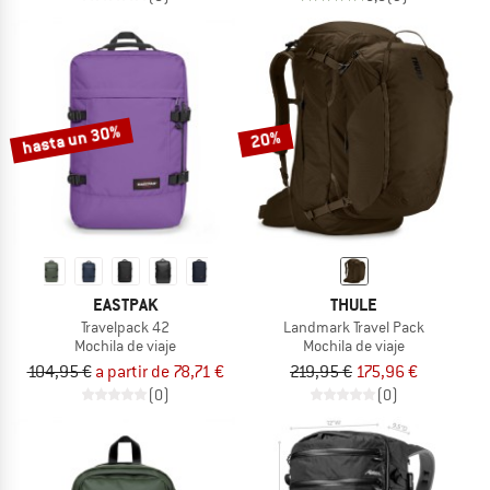
hasta un 30%
20%
EASTPAK
THULE
Travelpack 42
Landmark Travel Pack
Mochila de viaje
Mochila de viaje
104,95 €
a partir de 78,71 €
219,95 €
175,96 €
(0)
(0)