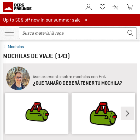
A la cuenta de cliente
A la 
A la lista de favori
A la compar
Up to 50% off now in our summer sale
Up to 50% off now in our summer sale »
Mochilas
MOCHILAS DE VIAJE
(143)
Asesoramiento sobre mochilas con Erik
¿QUE TAMAÑO DEBERÁ TENER TU MOCHILA?