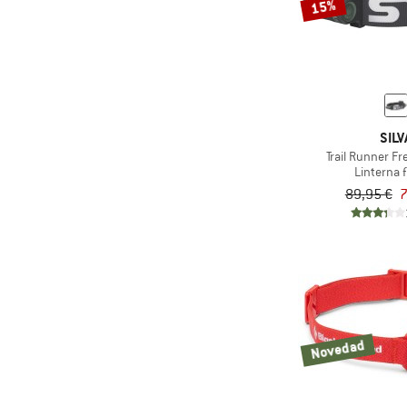
15%
SILV
Trail Runner Fr
Linterna f
89,95 €
7
Novedad