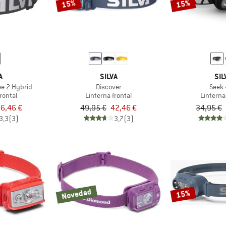
15%
15%
A
SILVA
SIL
ee 2 Hybrid
Discover
Seek
rontal
Linterna frontal
Linterna
6,46 €
49,95 €
42,46 €
34,95 €
3,3
(3)
3,7
(3)
Novedad
15%