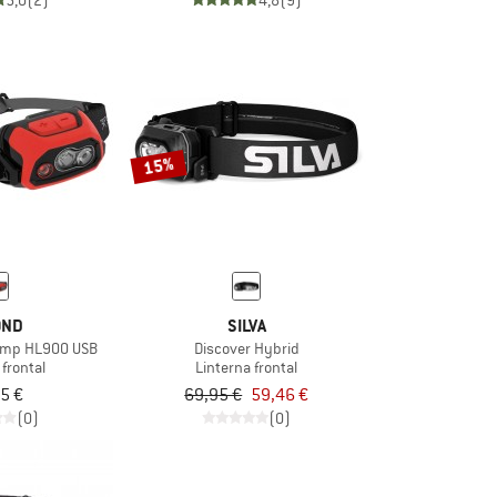
5,0
(2)
4,8
(9)
15%
OND
SILVA
amp HL900 USB
Discover Hybrid
 frontal
Linterna frontal
5 €
69,95 €
59,46 €
(0)
(0)