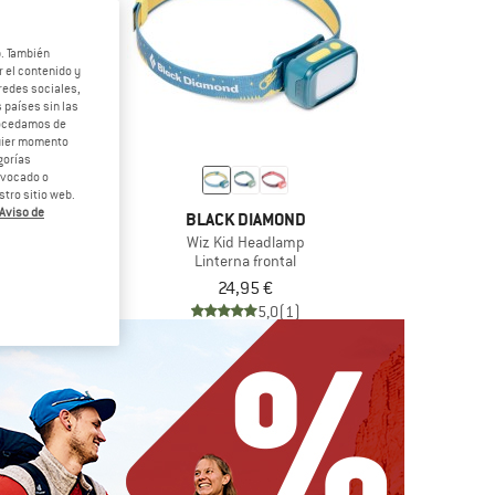
b. También
 el contenido y
redes sociales,
 países sin las
rocedamos de
quier momento
gorías
revocado o
tro sitio web.
Aviso de
VA
BLACK DIAMOND
000 M
Wiz Kid Headlamp
 frontal
Linterna frontal
287,06 €
24,95 €
(0)
5,0
(1)