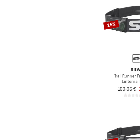
15%
SILV
Trail Runner F
Linterna f
109,95 €