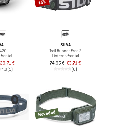
15%
VA
SILVA
 420
Trail Runner Free 2
 frontal
Linterna frontal
29,71 €
74,95 €
63,71 €
4,0
(1)
(0)
Novedad