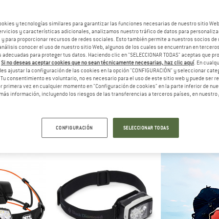
hasta un 20%
ookies y tecnologías similares para garantizar las funciones necesarias de nuestro sitio We
13%
vicios y características adicionales, analizamos nuestro tráfico de datos para personalizar
, y para proporcionar recursos de redes sociales. Esto también permite a nuestros socios de 
análisis conocer el uso de nuestro sitio Web, algunos de los cuales se encuentran en terceros
 adecuadas para proteger tus datos. Haciendo clic en "SELECCIONAR TODAS" aceptas que p
.
Si no deseas aceptar cookies que no sean técnicamente necesarias, haz clic aquí
. En cual
es ajustar la configuración de las cookies en la opción "CONFIGURACIÓN" y seleccionar cate
 Tu consentimiento es voluntario, no es necesario para el uso de este sitio web y puede ser 
 primera vez en cualquier momento en "Configuración de cookies" en la parte inferior de nues
más información, incluyendo los riesgos de las transferencias a terceros países, en nuestro
ZL
BLACK DIAMOND
SIL
tik Core
Spot 400
Free 3
rontal
Linterna frontal
Linterna
67,96 €
44,95 €
a partir de 35,96 €
329,95 €
CONFIGURACIÓN
SELECCIONAR TODAS
4,4
(11)
4,5
(26)