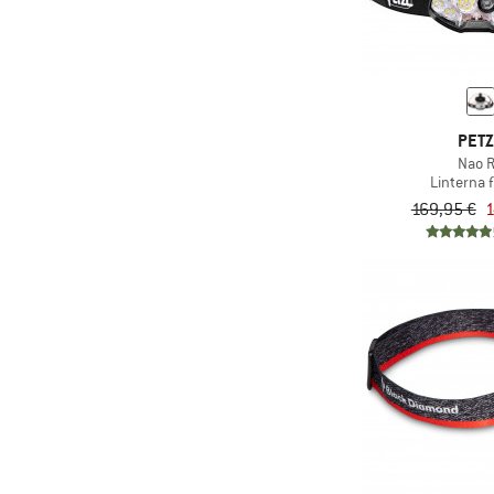
(23)
Senderismo
(33)
Trail running
(19)
Trekking
(4)
Uso diario
PET
(5)
Viaje
Nao 
Linterna f
169,95 €
1