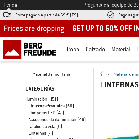
A la
Tienda
Pregúntale al equipo de B
Porte pagado a partir de 69 € (ES)
Pago segur
Up to 50% off now in our summer sale
Ropa
Calzado
Material
la pagina de inicio
Material de montaña
/
Material de 
LINTERNAS
CATEGORÍAS
Iluminación
(151)
Linternas frontales
(60)
Lámparas LED
(41)
Accesorios de iluminación
(46)
Faroles de vela
(6)
Linternas
(4)