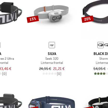
15%
20%
A
SILVA
BLACK D
ree 2 Ultra
Seek 320
Storm
rontal
Linterna frontal
Linterna
93,46 €
24,95 €
21,21 €
54,95 €
(0)
(0)