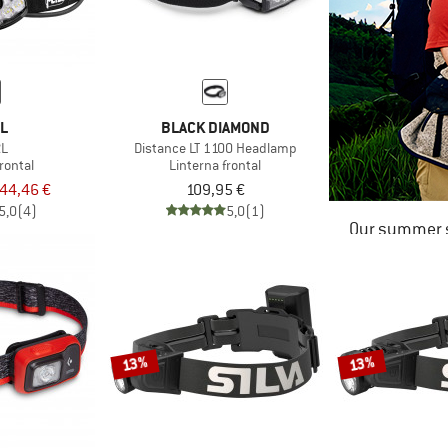
ZL
BLACK DIAMOND
RL
Distance LT 1100 Headlamp
rontal
Linterna frontal
44,46 €
109,95 €
5,0
(4)
5,0
(1)
Our summer s
13%
13%