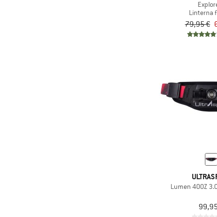
Explor
Linterna f
79,95 €
ULTRAS
Lumen 400Z 3.0
99,95