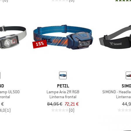
(0)
(0)
15%
ND
PETZL
SIM
lamp UL500
Lampe Aria 2R RGB
SIMOND - Headl
rontal
Linterna frontal
Linterna
 €
84,95 €
72,21 €
44,9
4,0
(1)
(0)