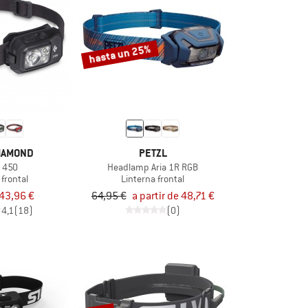
hasta un 25%
IAMOND
PETZL
 450
Headlamp Aria 1R RGB
 frontal
Linterna frontal
43,96 €
64,95 €
a partir de 48,71 €
4,1
(18)
(0)