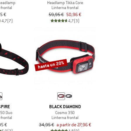
Headlamp
Headlamp Tikka Core
 frontal
Linterna frontal
5 €
59,95 €
50,96 €
4,7
(7)
4,7
(3)
hasta un 20%
SPIRE
BLACK DIAMOND
50 Duo
Cosmo 350
 frontal
Linterna frontal
95 €
34,95 €
a partir de 27,96 €