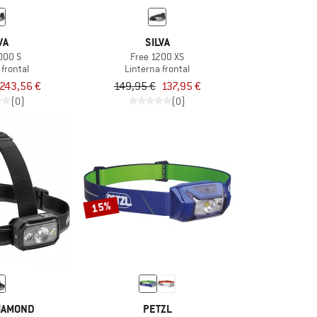
VA
SILVA
000 S
Free 1200 XS
 frontal
Linterna frontal
243,56 €
149,95 €
137,95 €
(0)
(0)
15%
IAMOND
PETZL