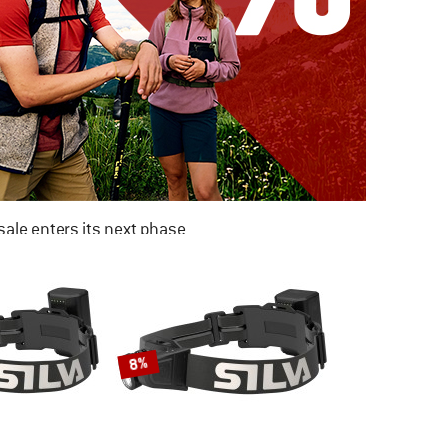
ale enters its next phase
NOW UP TO 50% OFF
TO THE SALE
8%