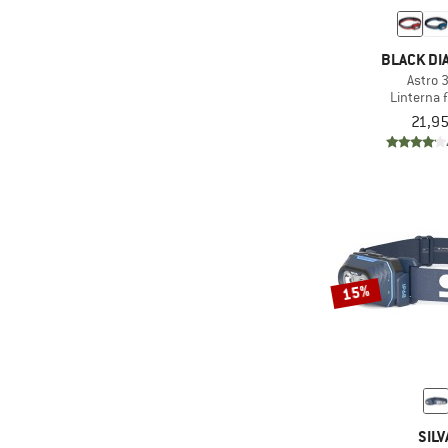
BLACK D
Astro 
Linterna f
21,95
15%
SILV