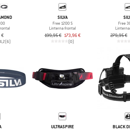
IAMOND
SILVA
SIL
300
Free 1200 S
Free 3
rontal
Linterna frontal
Linterna
 €
199,95 €
173,96 €
279,95 €
4,2
(6)
(0)
A
ULTRASPIRE
BLACK D