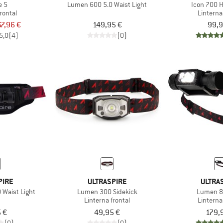
e 5
Lumen 600 5.0 Waist Light
Icon 700 
rontal
Linterna
67,96 €
149,95 €
99,9
5,0
(4)
(0)
PIRE
ULTRASPIRE
ULTRA
 Waist Light
Lumen 300 Sidekick
Lumen 8
Linterna frontal
Linterna
 €
49,95 €
179,