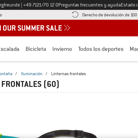
Llámenos al
ergfreunde
|
+49 7121/70 12 0
Preguntas frecuentes y ayuda
Estado 
¡encuentre información sobre el pago aquí! Se abre en una ventana de inf
o
Derecho de devolución de 100
Escalada
Bicicleta
Invierno
Todos los deportes
Ma
montaña
/
Iluminación
/
Linternas frontales
 FRONTALES
(60)