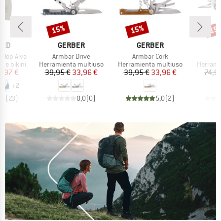
15%
15%
15
o
Descuento
Descuento
Desc
MARCA
MARCA
M
TED
GERBER
GERBER
G
Artículo
Artículo
 Top Alva
Armbar Drive
Armbar Cork
Product group
Product group
Product
 de bikini
Herramienta multiuso
Herramienta multiuso
Herrami
ecio
ecio reducido
Precio
Precio reducido
Precio
Precio reducido
9,97 €
39,95 €
33,96 €
39,95 €
33,96 €
74,9
+
2
,6
(
23
)
0,0
(
0
)
5,0
(
2
)