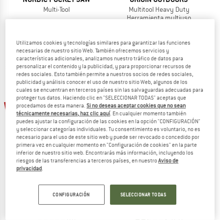
Multi-Tool
Multitool Heavy Duty
Herramienta multiuso
89,95 €
29,95 €
25,46 €
5,0
(1)
(0)
Utilizamos cookies y tecnologías similares para garantizar las funciones
necesarias de nuestro sitio Web. También ofrecemos servicios y
características adicionales, analizamos nuestro tráfico de datos para
personalizar el contenido y la publicidad, y para proporcionar recursos de
redes sociales. Esto también permite a nuestros socios de redes sociales,
publicidad y análisis conocer el uso de nuestro sitio Web, algunos de los
cuales se encuentran en terceros países sin las salvaguardas adecuadas para
proteger tus datos. Haciendo clic en "SELECCIONAR TODAS" aceptas que
15%
15%
procedamos de esta manera.
Si no deseas aceptar cookies que no sean
técnicamente necesarias, haz clic aquí
. En cualquier momento también
puedes ajustar la configuración de las cookies en la opción "CONFIGURACIÓN"
y seleccionar categorías individuales. Tu consentimiento es voluntario, no es
necesario para el uso de este sitio web y puede ser revocado o concedido por
primera vez en cualquier momento en "Configuración de cookies" en la parte
inferior de nuestro sitio web. Encontrarás más información, incluyendo los
riesgos de las transferencias a terceros países, en nuestro
Aviso de
privacidad
.
ORIGIN OUTDOORS
BASIC NATURE
Multitool 'Master Duty'
Emergency 4 in 1 Tool
CONFIGURACIÓN
SELECCIONAR TODAS
Herramienta multiuso
Herramienta multiuso
39,95 €
33,96 €
12,95 €
11,01 €
(0)
2,3
(3)