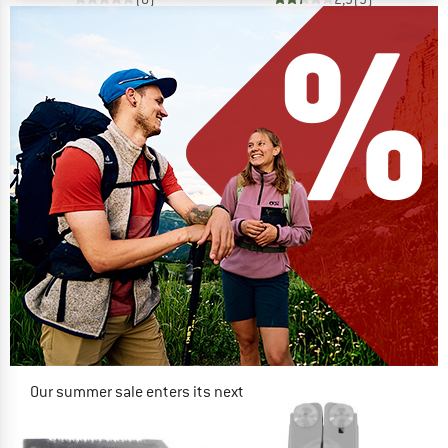
Our summer sale enters its next
phase
NOW UP TO 50% OFF