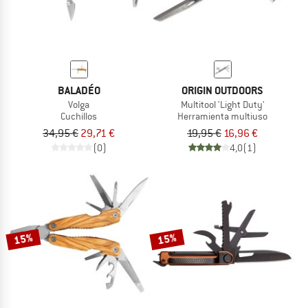
BALADÉO
ORIGIN OUTDOORS
Volga
Multitool 'Light Duty'
Cuchillos
Herramienta multiuso
34,95 €
29,71 €
19,95 €
16,96 €
(0)
4,0
(1)
15%
15%