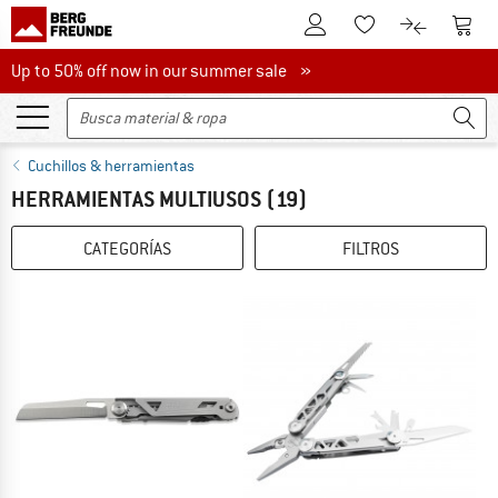
A la cuenta de cliente
A la 
A la lista de favori
A la compar
Up to 50% off now in our summer sale
Up to 50% off now in our summer sale »
Cuchillos & herramientas
HERRAMIENTAS MULTIUSOS
(19)
CATEGORÍAS
FILTROS