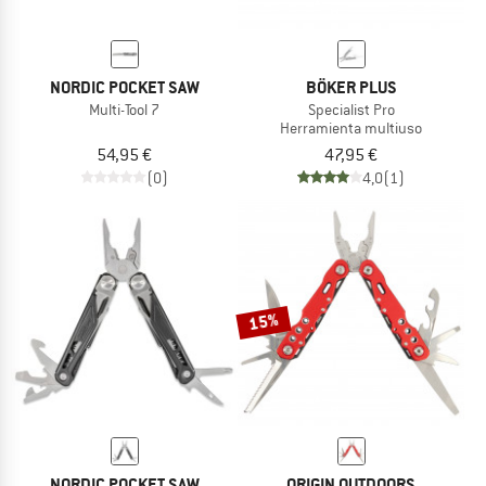
NORDIC POCKET SAW
BÖKER PLUS
Multi-Tool 7
Specialist Pro
Herramienta multiuso
54,95 €
47,95 €
(0)
4,0
(1)
15%
NORDIC POCKET SAW
ORIGIN OUTDOORS