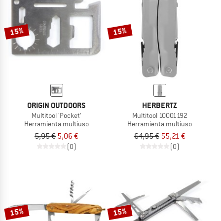
TO THE SALE
15%
15%
ORIGIN OUTDOORS
HERBERTZ
Multitool 'Pocket'
Multitool 10001192
Herramienta multiuso
Herramienta multiuso
5,95 €
5,06 €
64,95 €
55,21 €
(0)
(0)
15%
15%