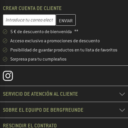
CREAR CUENTA DE CLIENTE
Introduce aquí tu dirección de correo electrónico y crea tu cuenta
Dirección de correo electrónico
5 € de descuento de bienvenida **
Acceso exclusivo a promociones de descuento
Posibilidad de guardar productos en tu lista de favoritos
Sorpresa para tu cumpleaños
SERVICIO DE ATENCIÓN AL CLIENTE
SOBRE EL EQUIPO DE BERGFREUNDE
RESCINDIR EL CONTRATO