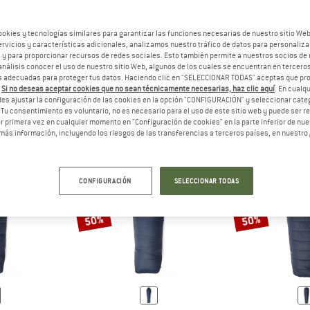
ookies y tecnologías similares para garantizar las funciones necesarias de nuestro sitio We
vicios y características adicionales, analizamos nuestro tráfico de datos para personalizar
UESTA
LOS SACOS DE DORMIR PARA MUJERES SUELEN TENER UN CORTE M
RESPUESTA
LOS SACOS DE DORMIR UN
RE
R
HOMBRE/UNISEX
NI
, y para proporcionar recursos de redes sociales. Esto también permite a nuestros socios de 
análisis conocer el uso de nuestro sitio Web, algunos de los cuales se encuentran en terceros
 adecuadas para proteger tus datos. Haciendo clic en "SELECCIONAR TODAS" aceptas que p
.
Si no deseas aceptar cookies que no sean técnicamente necesarias, haz clic aquí
. En cual
es ajustar la configuración de las cookies en la opción "CONFIGURACIÓN" y seleccionar cate
 Tu consentimiento es voluntario, no es necesario para el uso de este sitio web y puede ser 
 primera vez en cualquier momento en "Configuración de cookies" en la parte inferior de nues
más información, incluyendo los riesgos de las transferencias a terceros países, en nuestro
CONFIGURACIÓN
SELECCIONAR TODAS
50%
50%