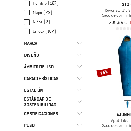
(167)
Hombre
STOI
RovenSt. -2°C S
(28)
Mujer
Saco de dormir fi
(2)
Niños
209,95 €
(167)
Unisex
MARCA
DISEÑO
ÁMBITO DE USO
(38)
Manta
15%
(133)
Momia
(2)
Ajungilak
CARACTERÍSTICAS
(2)
Alpinismo
(3)
Alvivo
(8)
Bikepacking
ESTACIÓN
(47)
Acoplable
(6)
Big Agnes
(15)
Bushcraft
ESTÁNDAR DE
(71)
Bolsillo interior
(21)
4 estaciones
SOSTENIBILIDAD
(12)
Carinthia
(190)
Camping
(73)
Cuello cálido
(21)
Invierno
CERTIFICACIONES
Trusted by
AJUNGI
(3)
Cocoon
(8)
Ciclismo
Material exterior
(6)
Bergfreunde
Aputi Fiber
(130)
Tres estaciones
(27)
Deuter
(95)
PESO
revestido
(14)
Saco de dormir fi
Excursiones de alta
bluesign APPROVED
(41)
Materiales
(64)
Verano