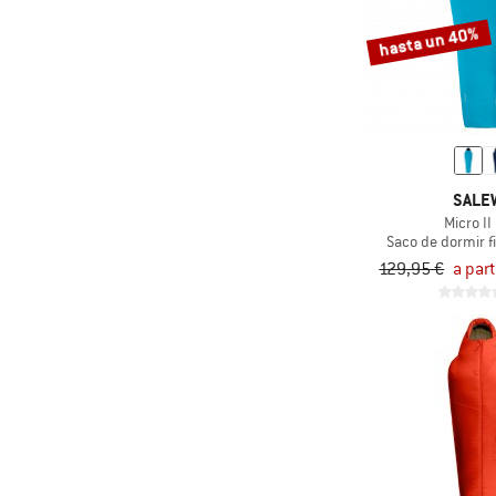
hasta un 40%
SALE
Micro II
Saco de dormir fi
129,95 €
a part