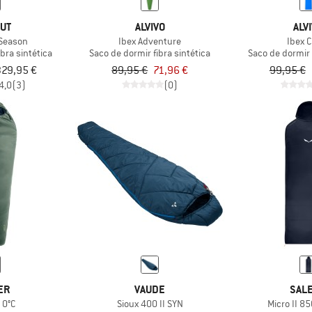
UT
ALVIVO
ALV
-Season
Ibex Adventure
Ibex 
bra sintética
Saco de dormir fibra sintética
Saco de dormir 
 329,95 €
89,95 €
71,96 €
99,95 €
4,0
(3)
(0)
ER
VAUDE
SAL
 0°C
Sioux 400 II SYN
Micro II 8