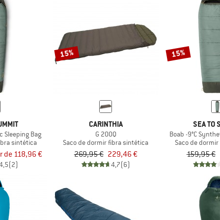
15%
15%
UMMIT
CARINTHIA
SEA TO 
c Sleeping Bag
G 200Q
Boab -9°C Synthe
bra sintética
Saco de dormir fibra sintética
Saco de dormir 
ir de 118,96 €
269,95 €
229,46 €
159,95 €
4,5
(2)
4,7
(6)