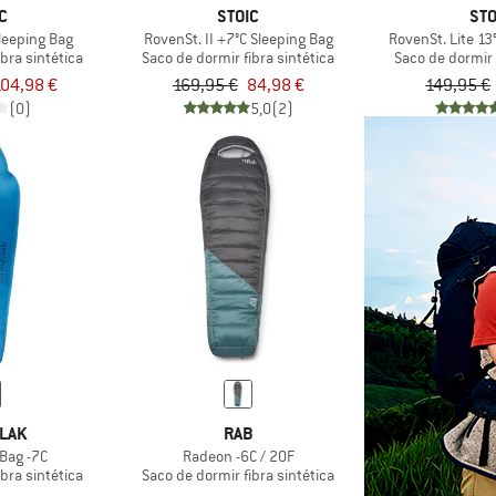
C
STOIC
STO
leeping Bag
RovenSt. II +7°C Sleeping Bag
RovenSt. Lite 13
bra sintética
Saco de dormir fibra sintética
Saco de dormir 
104,98 €
169,95 €
84,98 €
149,95 €
(0)
5,0
(2)
LAK
RAB
 Bag -7C
Radeon -6C / 20F
bra sintética
Saco de dormir fibra sintética