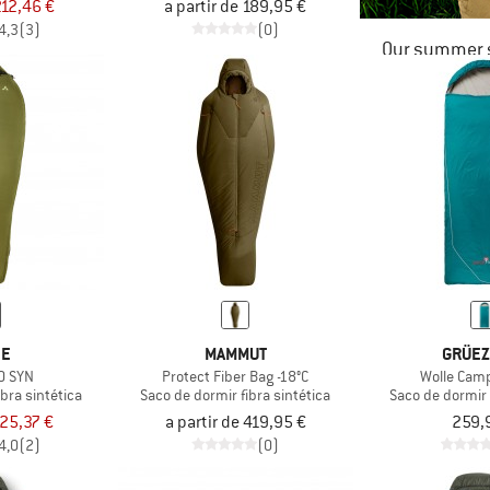
12,46 €
a partir de 189,95 €
4,3
(3)
(0)
Our summer s
DE
MAMMUT
GRÜEZ
0 SYN
Protect Fiber Bag -18°C
Wolle Cam
bra sintética
Saco de dormir fibra sintética
Saco de dormir 
25,37 €
a partir de 419,95 €
259,
4,0
(2)
(0)