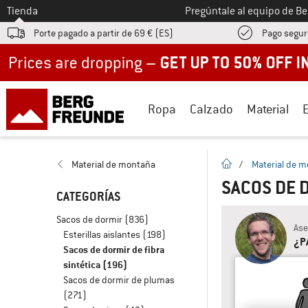
A la
Tienda
Pregúntale al equipo de B
Porte pagado a partir de 69 € (ES)
Pago segur
Up to 50% off now in our summer sale
Ropa
Calzado
Material
la pagina de inicio
Material de montaña
/
Material de 
SACOS DE 
CATEGORÍAS
Sacos de dormir
(836)
Ase
Esterillas aislantes
(198)
¿P
Sacos de dormir de fibra
sintética
(196)
Sacos de dormir de plumas
(271)