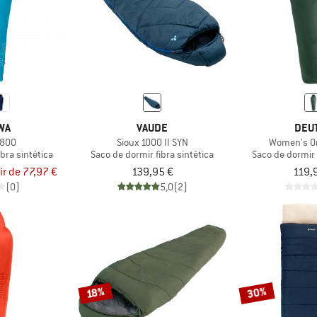
WA
VAUDE
DEU
 800
Sioux 1000 II SYN
Women's Or
bra sintética
Saco de dormir fibra sintética
Saco de dormir 
ir de 77,97 €
139,95 €
119,
(0)
5,0
(2)
30%
18%