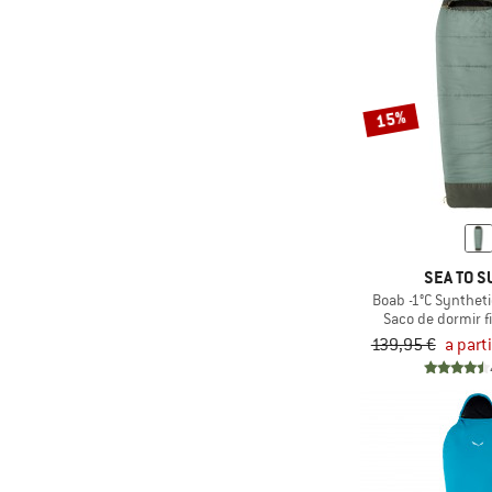
(9)
Robens
(6)
Salewa
(4)
Sea to Summit
15%
(2)
Sierra Designs
(4)
Snugpak
(3)
Stoic
(5)
The North Face
(1)
Vango
SEA TO S
(14)
Vaude
Boab -1°C Syntheti
Saco de dormir fi
(2)
Wechsel
139,95 €
a part