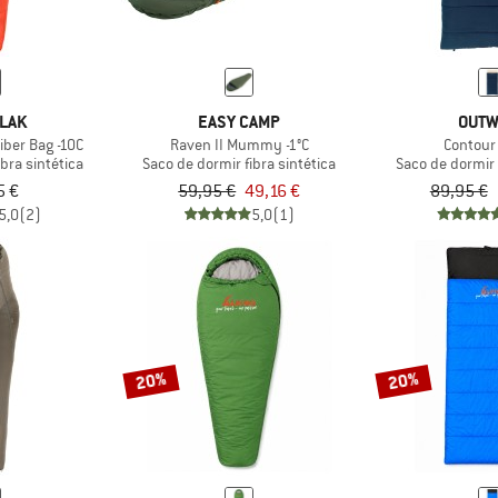
LAK
EASY CAMP
OUTW
iber Bag -10C
Raven II Mummy -1°C
Contour
bra sintética
Saco de dormir fibra sintética
Saco de dormir 
5 €
59,95 €
49,16 €
89,95 €
5,0
(2)
5,0
(1)
20%
20%