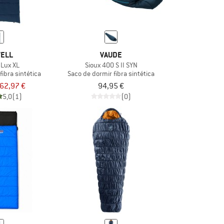
ELL
VAUDE
 Lux XL
Sioux 400 S II SYN
fibra sintética
Saco de dormir fibra sintética
62,97 €
94,95 €
5,0
(1)
(0)