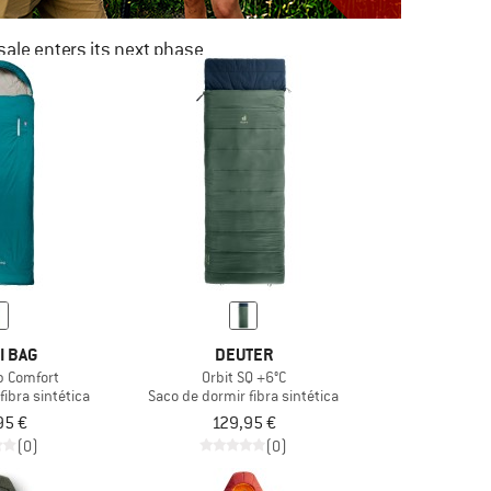
ale enters its next phase
NOW UP TO 50% OFF
TO THE SALE
I BAG
DEUTER
p Comfort
Orbit SQ +6°C
fibra sintética
Saco de dormir fibra sintética
95 €
129,95 €
(0)
(0)