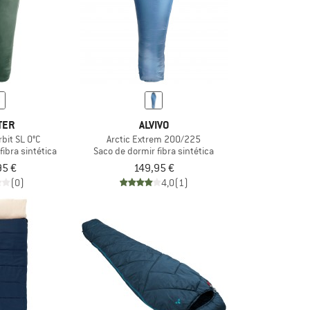
TER
ALVIVO
bit SL 0°C
Arctic Extrem 200/225
fibra sintética
Saco de dormir fibra sintética
95 €
149,95 €
(0)
4,0
(1)