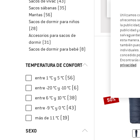
Sacos de vivac
(43)
Sacos sábanas
(35)
Mantas
(56)
Utilizamos c
ofrecemos ser
Sacos de dormir para niños
RESP
MUJE
la publicidad
(28)
publicidad y 
Accesorios para sacos de
salvaguardas
esta manera
dormir
(31)
también pued
Sacos de dormir para bebé
(8)
individuales.
concedido por
Encontrarás 
TEMPERATURA DE CONFORT
privacidad
.
(56)
entre 1 °C y 5 °C
(6)
entre -20 °C y -10 °C
(38)
entre 6 °C y 10 °C
50%
(43)
entre -9 °C y 0 °C
(19)
más de 11 °C
SEXO