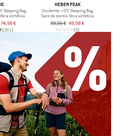
IC
HEBER PEAK
°C Sleeping Bag
ConiferHe. +5°C Sleeping Bag
fibra sintética
Saco de dormir fibra sintética
74,98 €
99,95 €
49,98 €
5,0
(1)
(0)