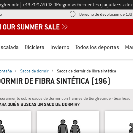
Llámenos al
ergfreunde
|
+49 7121/70 12 0
Preguntas frecuentes y ayuda
Estado 
¡encuentre información sobre el pago aquí! Se abre en una ventana de inf
o
Derecho de devolución de 100
Escalada
Bicicleta
Invierno
Todos los deportes
Ma
montaña
/
Sacos de dormir
/
Sacos de dormir de fibra sintética
DORMIR DE FIBRA SINTÉTICA
(196)
soramiento sobre sacos de dormir con Hannes de Bergfreunde - Gearhead
ARA QUIÉN BUSCAS UN SACO DE DORMIR?