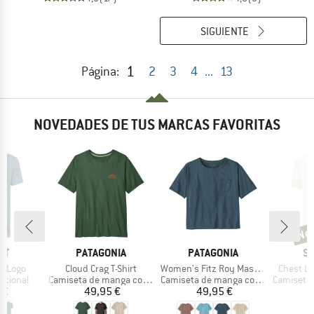
SIGUIENTE
1
Página:
2
3
4
...
13
NOVEDADES DE TUS MARCAS FAVORITAS
d
No
Nov
MARCA
MARCA
M
UT
PATAGONIA
PATAGONIA
S
Artículo
Artículo
Artículo
rt Logo
Cloud Crag T-Shirt
Women's Fitz Roy Massif Easy Cut Pocket Tee
Chest Lo
up
Product group
Product group
Product g
ncional
Camiseta de manga corta
Camiseta de manga corta
Camiseta d
ecio
Precio
Precio
 €
49,95 €
49,95 €
3