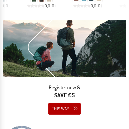
0,0
(
0
)
0,0
(
0
)
0,0
(
0
)
Register now &
SAVE €5
THIS WAY