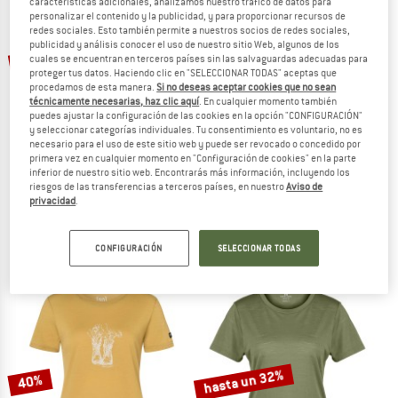
características adicionales, analizamos nuestro tráfico de datos para
personalizar el contenido y la publicidad, y para proporcionar recursos de
redes sociales. Esto también permite a nuestros socios de redes sociales,
TO THE SALE
publicidad y análisis conocer el uso de nuestro sitio Web, algunos de los
hasta un 50%
hasta un 52%
cuales se encuentran en terceros países sin las salvaguardas adecuadas para
proteger tus datos. Haciendo clic en "SELECCIONAR TODAS" aceptas que
procedamos de esta manera.
Si no deseas aceptar cookies que no sean
técnicamente necesarias, haz clic aquí
. En cualquier momento también
puedes ajustar la configuración de las cookies en la opción "CONFIGURACIÓN"
y seleccionar categorías individuales. Tu consentimiento es voluntario, no es
necesario para el uso de este sitio web y puede ser revocado o concedido por
primera vez en cualquier momento en "Configuración de cookies" en la parte
inferior de nuestro sitio web. Encontrarás más información, incluyendo los
riesgos de las transferencias a terceros países, en nuestro
Aviso de
STOIC
STOIC
privacidad
.
Women's Merino155 LaholmSt. T-Shirt
Women's Merino155 LaholmSt. T-Shir
Camiseta de merino
Camiseta de merino
79,95 €
a partir de 39,98 €
79,95 €
a partir de 38,38 €
CONFIGURACIÓN
SELECCIONAR TODAS
4,9
(22)
5,0
(2)
hasta un 32%
40%