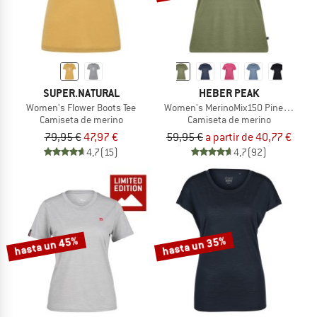
SUPER.NATURAL
HEBER PEAK
Women's Flower Boots Tee
Women's MerinoMix150 PineconeHe. I
Camiseta de merino
Camiseta de merino
79,95 €
47,97 €
59,95 €
a partir de 40,77 €
4,7
(15)
4,7
(92)
hasta un 45%
hasta un 35%