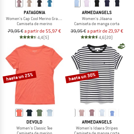
PATAGONIA
ARMEDANGELS
Women's Cap Cool Merino Graphic Shirt
Women's Jilaana
Camiseta de merino
Camiseta de manga corta
79,95 €
a partir de 55,97 €
39,95 €
a partir de 23,97 €
4,4
(5)
4,6
(20)
hasta un 25%
hasta un 30%
DEVOLD
ARMEDANGELS
Women's Classic Tee
Women's Idaara Stripes
Camiseta de merino
Camiseta de manga corta