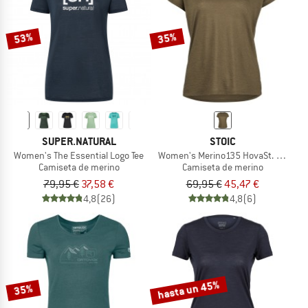
53%
35%
SUPER.NATURAL
STOIC
Women's The Essential Logo Tee
Women's Merino135 HovaSt. T-Shirt
Camiseta de merino
Camiseta de merino
79,95 €
37,58 €
69,95 €
45,47 €
4,8
(26)
4,8
(6)
hasta un 45%
35%