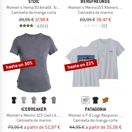
STOIC
BERGFREUNDE
Women's Hemp30 AmalSt. Top II
Women's Merino155 RömersteinBF. Pr
Camiseta de manga corta
Camiseta de merino
39,95 €
17,98 €
69,95 €
38,47 €
4,0
(4)
(0)
hasta un 30%
hasta un 22%
ICEBREAKER
PATAGONIA
Women's Merino 125 Cool-Lite Sphere III S/S Tee
Women's P-6 Logo Responsibili-Tee
Camiseta de merino
Camiseta de manga corta
79,95 €
a partir de 55,97 €
44,95 €
a partir de 35,06 €