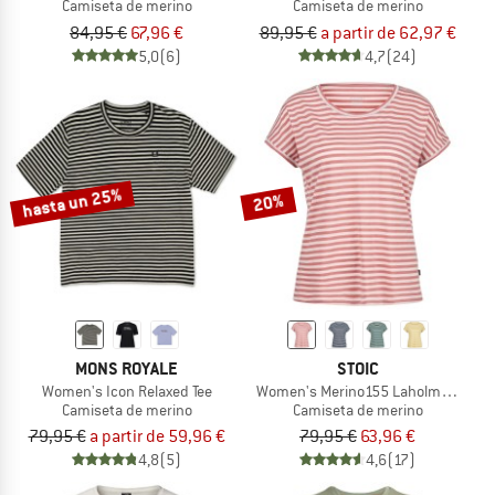
Camiseta de merino
Camiseta de merino
84,95 €
67,96 €
89,95 €
a partir de 62,97 €
5,0
(6)
4,7
(24)
hasta un 25%
20%
MONS ROYALE
STOIC
Women's Icon Relaxed Tee
Women's Merino155 LaholmSt. Loose 
Camiseta de merino
Camiseta de merino
79,95 €
a partir de 59,96 €
79,95 €
63,96 €
4,8
(5)
4,6
(17)