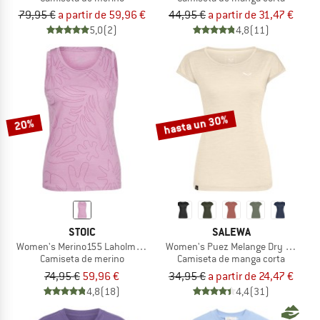
79,95 €
a partir de 59,96 €
44,95 €
a partir de 31,47 €
5,0
(2)
4,8
(11)
hasta un 30%
20%
STOIC
SALEWA
Women's Merino155 LaholmSt. Print Tank Flowers
Women's Puez Melange Dry S/S Tee
Camiseta de merino
Camiseta de manga corta
74,95 €
59,96 €
34,95 €
a partir de 24,47 €
4,8
(18)
4,4
(31)