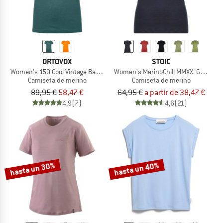
ORTOVOX
STOIC
Women's 150 Cool Vintage Badge T-Shirt
Women's MerinoChill MMXX. Göteborg
Camiseta de merino
Camiseta de merino
89,95 €
58,47 €
64,95 €
a partir de 38,47 €
4,9
(7)
4,6
(21)
hasta un 30%
hasta un 40%