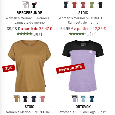
BERGFREUNDE
STOIC
Women's Merino155 RömersteinBF. Tee
Women's MerinoChill MMXX. Göteborg
Camiseta de merino
Camiseta de merino
69,95 €
a partir de 38,47 €
64,95 €
a partir de 42,22 €
5,0
(1)
4,9
(37)
hasta un 30%
20%
STOIC
ORTOVOX
Women's MerinoPure180 HaldenSt. T-Shirt
Women's 150 Cool Logo T-Shirt