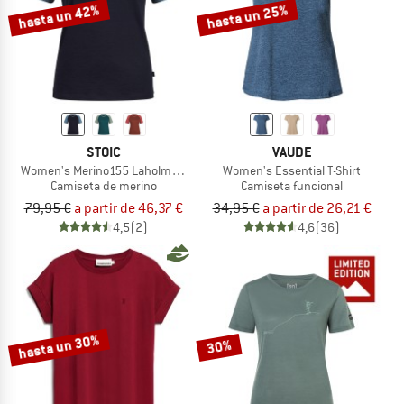
hasta un 42%
hasta un 25%
STOIC
VAUDE
Women's Merino155 LaholmSt. Raglan Shirt
Women's Essential T-Shirt
Camiseta de merino
Camiseta funcional
79,95 €
a partir de 46,37 €
34,95 €
a partir de 26,21 €
4,5
(2)
4,6
(36)
hasta un 30%
30%