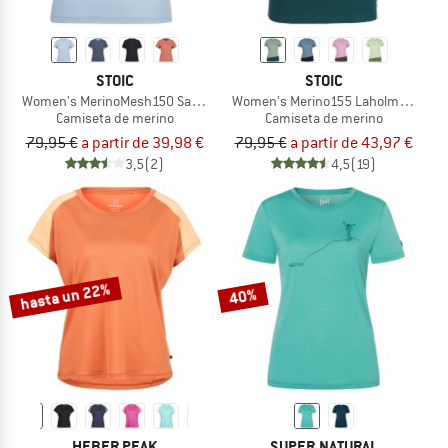
STOIC
STOIC
Women's MerinoMesh150 SadjemSt. T-Shirt
Women's Merino155 LaholmSt. Colorb
Camiseta de merino
Camiseta de merino
79,95 €
a partir de 39,98 €
79,95 €
a partir de 43,97 €
3,5
(2)
4,5
(19)
hasta un 22%
40%
HEBER PEAK
SUPER.NATURAL