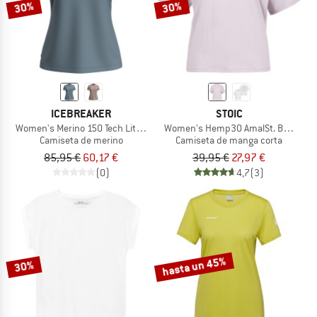
30%
30%
ICEBREAKER
STOIC
Women's Merino 150 Tech Lite S/S Stars
Women's Hemp30 AmalSt. Backprint
Camiseta de merino
Camiseta de manga corta
85,95 €
60,17 €
39,95 €
27,97 €
(0)
4,7
(3)
hasta un 45%
30%