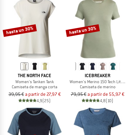
hasta un 30%
hasta un 30%
THE NORTH FACE
ICEBREAKER
Women's Tanken Tank
Women's Merino 150 Tech Lite III S/S 
Camiseta de manga corta
Camiseta de merino
39,95 €
a partir de 27,97 €
79,95 €
a partir de 55,97 €
4,9
(25)
4,8
(10)