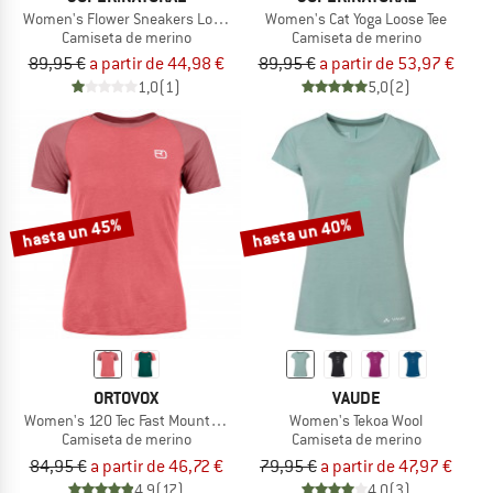
Women's Flower Sneakers Loose Tee
Women's Cat Yoga Loose Tee
Camiseta de merino
Camiseta de merino
89,95 €
a partir de 44,98 €
89,95 €
a partir de 53,97 €
1,0
(1)
5,0
(2)
hasta un 45%
hasta un 40%
ORTOVOX
VAUDE
Women's 120 Tec Fast Mountain T-Shirt
Women's Tekoa Wool
Camiseta de merino
Camiseta de merino
84,95 €
a partir de 46,72 €
79,95 €
a partir de 47,97 €
4,9
(17)
4,0
(3)