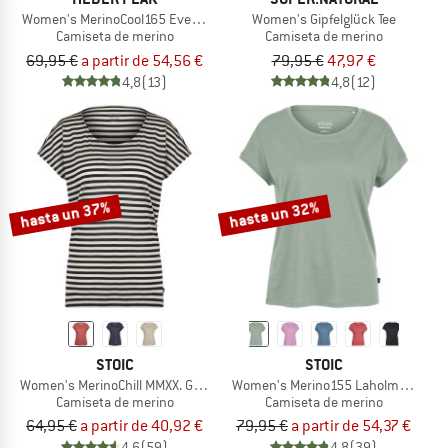
Women's MerinoCool165 EvergreenHe. T-Shirt
Women's Gipfelglück Tee
Camiseta de merino
Camiseta de merino
69,95 €
a partir de 54,56 €
79,95 €
47,97 €
4,8
(13)
4,8
(12)
hasta un 37%
hasta un 32%
STOIC
STOIC
Women's MerinoChill MMXX. Göteborg Loose Tee St
Women's Merino155 LaholmSt. Loose
Camiseta de merino
Camiseta de merino
64,95 €
a partir de 40,92 €
79,95 €
a partir de 54,37 €
4,6
(59)
4,8
(39)