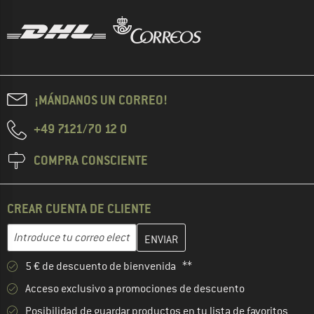
¡MÁNDANOS UN CORREO!
+49 7121/70 12 0
COMPRA CONSCIENTE
CREAR CUENTA DE CLIENTE
Introduce aquí tu dirección de correo electrónico y crea tu cuenta
Dirección de correo electrónico
5 € de descuento de bienvenida **
Acceso exclusivo a promociones de descuento
Posibilidad de guardar productos en tu lista de favoritos