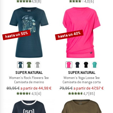
4,9
(8)
4,0
(6)
hasta un 50%
hasta un 40%
SUPER.NATURAL
SUPER.NATURAL
Women's Rock Flowers Tee
Women's Yoga Loose Tee
Camiseta de merino
Camiseta de manga corta
89,95 €
a partir de 44,98 €
79,95 €
a partir de 47,97 €
4,5
(4)
4,7
(85)