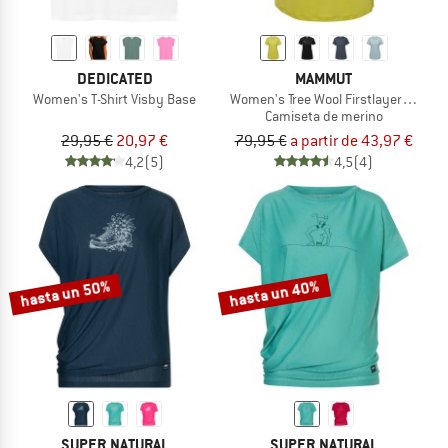
DEDICATED
MAMMUT
Women's T-Shirt Visby Base
Women's Tree Wool Firstlayer T-Shirt
Camiseta de merino
29,95 €
20,97 €
79,95 €
a partir de 43,97 €
4,2
(5)
4,5
(4)
hasta un 50%
hasta un 40%
SUPER.NATURAL
SUPER.NATURAL