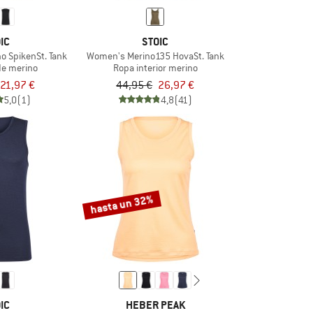
IC
STOIC
o SpikenSt. Tank
Women's Merino135 HovaSt. Tank
de merino
Ropa interior merino
21,97 €
44,95 €
26,97 €
5,0
(1)
4,8
(41)
hasta un 32%
IC
HEBER PEAK