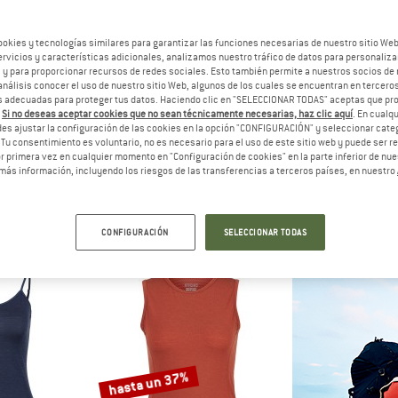
hasta un 35%
ookies y tecnologías similares para garantizar las funciones necesarias de nuestro sitio We
25%
vicios y características adicionales, analizamos nuestro tráfico de datos para personalizar
, y para proporcionar recursos de redes sociales. Esto también permite a nuestros socios de 
análisis conocer el uso de nuestro sitio Web, algunos de los cuales se encuentran en terceros
 adecuadas para proteger tus datos. Haciendo clic en "SELECCIONAR TODAS" aceptas que p
.
Si no deseas aceptar cookies que no sean técnicamente necesarias, haz clic aquí
. En cual
es ajustar la configuración de las cookies en la opción "CONFIGURACIÓN" y seleccionar cate
 Tu consentimiento es voluntario, no es necesario para el uso de este sitio web y puede ser 
 primera vez en cualquier momento en "Configuración de cookies" en la parte inferior de nues
más información, incluyendo los riesgos de las transferencias a terceros países, en nuestro
C
STOIC
STO
 LaholmSt. Tank
Women's MerinoChill MMXX. Göteborg Tank
Women's Merino13
e merino
Camiseta de merino
Ropa inter
ir de 29,98 €
59,95 €
a partir de 38,97 €
44,95 €
CONFIGURACIÓN
SELECCIONAR TODAS
4,9
(20)
4,4
(28)
hasta un 37%