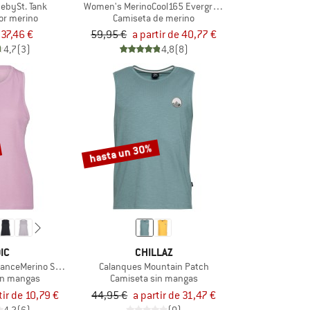
ebySt. Tank
Women's MerinoCool165 EvergreenHe. Tank
ior merino
Camiseta de merino
37,46 €
59,95 €
a partir de 40,77 €
4,7
(3)
4,8
(8)
hasta un 30%
IC
CHILLAZ
nceMerino SpikenSt. Tank
Calanques Mountain Patch
in mangas
Camiseta sin mangas
tir de 10,79 €
44,95 €
a partir de 31,47 €