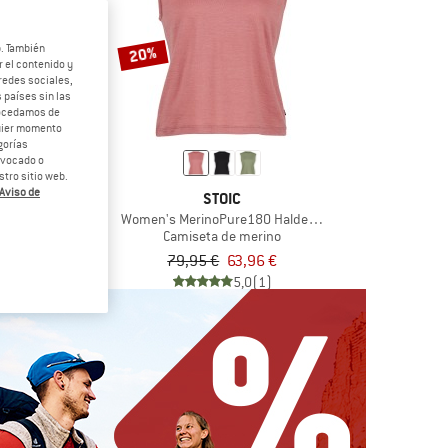
b. También
20%
 el contenido y
redes sociales,
 países sin las
rocedamos de
quier momento
gorías
revocado o
tro sitio web.
Aviso de
IC
STOIC
5 AnebySt. Tank
Women's MerinoPure180 HaldenSt. Tank
ior merino
Camiseta de merino
33,71 €
79,95 €
63,96 €
4,1
(7)
5,0
(1)