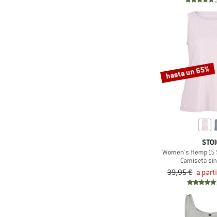
(4)
Mammut
(2)
Mandala
(1)
Martini
(3)
Mazine
(1)
Millet
hasta un 65%
(2)
Mons Royale
(2)
Montura
(1)
Mountain Equipment
(2)
Name it
(6)
New Balance
STOI
Women's Hemp15 Sä
(8)
Nike
Camiseta si
(3)
NNormal
39,95 €
a part
(2)
O'Neill
(2)
Ocun