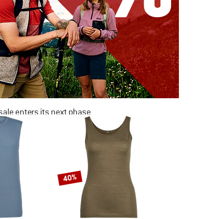
ale enters its next phase
NOW UP TO 50% OFF
TO THE SALE
40%