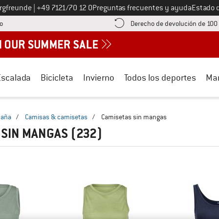
Llámenos al
ergfreunde
|
+49 7121/70 12 0
Preguntas frecuentes y ayuda
Estado 
¡encuentre información sobre el pago aquí! Se abre en una ventana de inf
o
Derecho de devolución de 100
Escalada
Bicicleta
Invierno
Todos los deportes
Ma
taña
/
Camisas & camisetas
/
Camisetas sin mangas
 SIN MANGAS
(232)