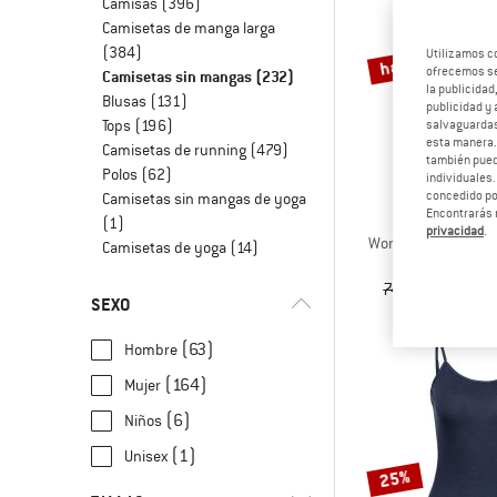
Camisas
(396)
Camisetas de manga larga
hasta un 60%
(384)
Utilizamos c
ofrecemos ser
Camisetas sin mangas
(232)
la publicidad
Blusas
(131)
publicidad y 
Tops
(196)
salvaguardas
esta manera
Camisetas de running
(479)
también pued
Polos
(62)
individuales.
concedido por
Camisetas sin mangas de yoga
Encontrarás 
STOI
(1)
privacidad
.
Women's Merino155
Camisetas de yoga
(14)
Camiseta d
74,95 €
a part
SEXO
(63)
Hombre
(164)
Mujer
(6)
Niños
(1)
Unisex
25%