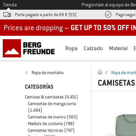
A la
Tienda
Pregúntale al equipo de B
Porte pagado a partir de 69 € (ES)
Pago segur
Up to 50% off now in our summer sale
Ropa
Calzado
Material
la pagina de inicio
Ropa de montaña
/
Ropa de mon
CAMISETAS
CATEGORÍAS
Camisas & camisetas
(4.451)
Camisetas de manga corta
(1.484)
Camisetas de merino
(565)
Maillots de ciclismo
(788)
Camisetas técnicas
(787)