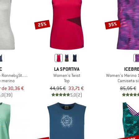
25%
35%
C
LA SPORTIVA
ICEBR
 RonnebySt. Tank
Women's Twist
Women's Merino 12
e merino
Top
Camiseta s
r de 30,36 €
44,95 €
33,71 €
85,95 €
4,0
(39)
5,0
(2)