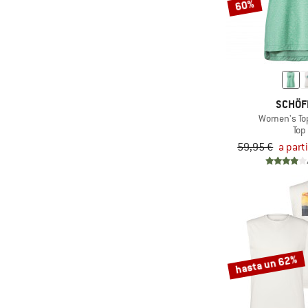
(3)
Smartwool
60%
(22)
Stoic
(1)
super.natural
(2)
Swix
(5)
The North Face
SCHÖF
(1)
Vaude
Women's To
Top
(2)
Venice Beach
59,95 €
a part
(1)
Volcom
(5)
X-Bionic
hasta un 62%