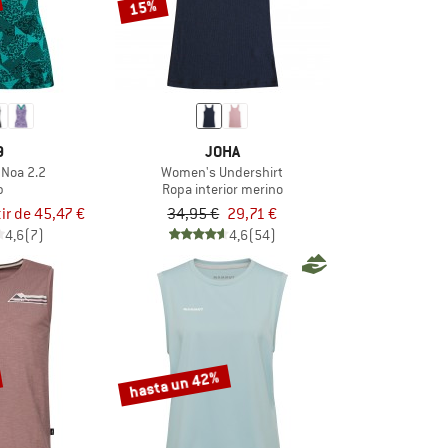
15%
9
JOHA
Noa 2.2
Women's Undershirt
p
Ropa interior merino
tir de 45,47 €
34,95 €
29,71 €
4,6
(7)
4,6
(54)
hasta un 42%