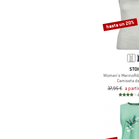
(4)
Odlo
(4)
On
(1)
Ortovox
hasta un 20%
(2)
Patagonia
(1)
PEPPERMINT
(4)
Protest
(4)
Quiksilver
STOI
(1)
Rafiki
Women's MerinoRib
(2)
Roxy
Camiseta d
37,95 €
a parti
(1)
Royal Robbins
(6)
Salewa
(3)
Salomon
(2)
Schöffel
(1)
Sherpa