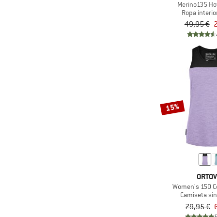
(1)
Engel
Merino135 Ho
Ropa interio
(1)
Fjällräven
49,95 €
2
(1)
FOX Racing
(1)
Haglöfs
(3)
Heber Peak
(4)
Hey Honey
(2)
Houdini
15%
(6)
Icebreaker
(3)
Iriedaily
(3)
Joha
(2)
KAVU
(4)
La Sportiva
ORTO
(1)
Women's 150 Co
Löffler
Camiseta si
(1)
Maier Sports
79,95 €