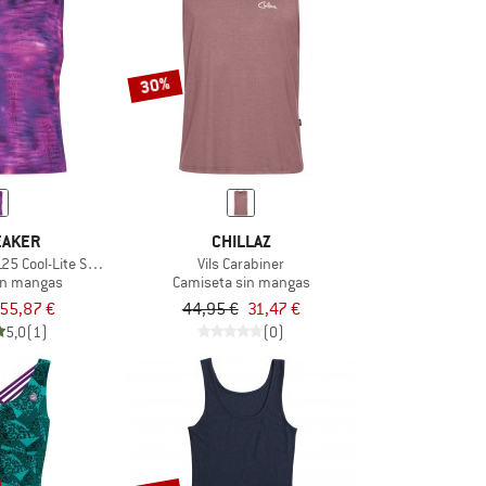
30%
EAKER
CHILLAZ
5 Cool-Lite Sped Tank Fusion
Vils Carabiner
in mangas
Camiseta sin mangas
55,87 €
44,95 €
31,47 €
5,0
(1)
(0)