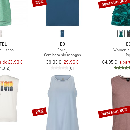
hasta un 30%
25%
FEL
E9
E
p Lisboa
Spray
Women's 
Camiseta sin mangas
To
ir de 23,98 €
39,95 €
29,96 €
64,95 €
a par
4,0
(2)
(0)
hasta un 30%
25%