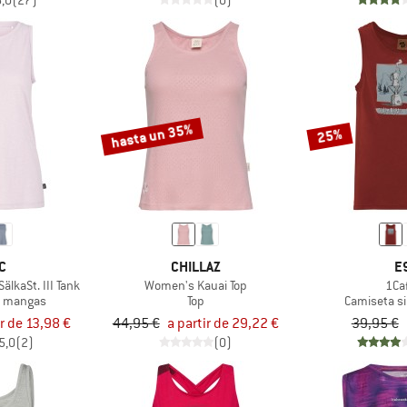
5,0
(27)
(0)
hasta un 35%
25%
C
CHILLAZ
E
lkaSt. III Tank
Women's Kauai Top
1Ca
n mangas
Top
Camiseta s
ir de 13,98 €
44,95 €
a partir de 29,22 €
39,95 €
5,0
(2)
(0)