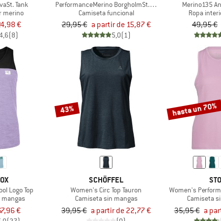
vaSt. Tank
PerformanceMerino BorgholmSt. Tank
Merino135 An
r merino
Camiseta funcional
Ropa inter
4,98 €
29,95 €
a partir de 15,87 €
49,95 €
4,6
(8)
5,0
(1)
hasta un 70%
43%
VOX
SCHÖFFEL
STO
ol Logo Top
Women's Circ Top Tauron
Women's Performa
n mangas
Camiseta sin mangas
Camiseta s
67,96 €
39,95 €
a partir de 22,77 €
35,95 €
a par