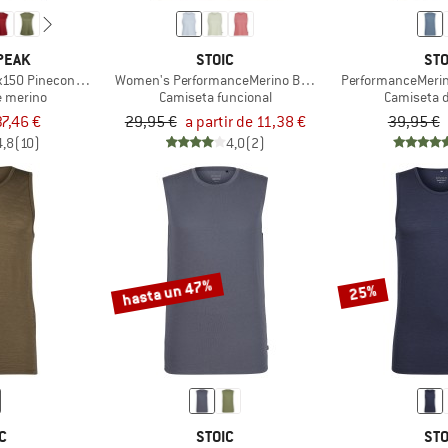
PEAK
STOIC
STO
150 PineconeHe. Loose Tank
Women's PerformanceMerino BorgholmSt. Tank
PerformanceMerin
e merino
Camiseta funcional
Camiseta 
37,46 €
29,95 €
a partir de 11,38 €
39,95 €
4,8
(10)
4,0
(2)
hasta un 47%
25%
C
STOIC
STO