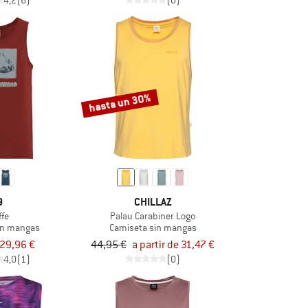
4,2
(6)
(0)
hasta un 30%
9
CHILLAZ
ffe
Palau Carabiner Logo
in mangas
Camiseta sin mangas
29,96 €
44,95 €
a partir de 31,47 €
4,0
(1)
(0)