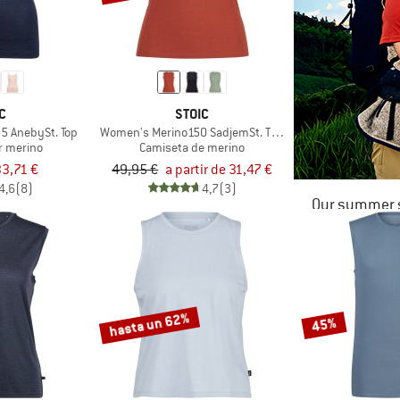
C
STOIC
5 AnebySt. Top
Women's Merino150 SadjemSt. Tank
r merino
Camiseta de merino
3,71 €
49,95 €
a partir de 31,47 €
4,6
(8)
4,7
(3)
Our summer s
hasta un 62%
45%