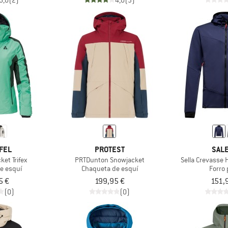
5,0
(2)
4,0
(3)
FEL
PROTEST
SAL
et Trifex
PRTDunton Snowjacket
Sella Crevasse
e esquí
Chaqueta de esquí
Forro 
5 €
199,95 €
151,
(0)
(0)