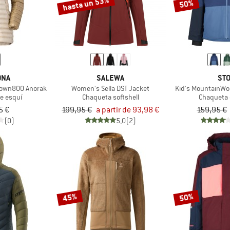
hasta un 53%
50%
ØNA
SALEWA
STO
Down800 Anorak
Women's Sella DST Jacket
Kid's MountainWool
e esquí
Chaqueta softshell
Chaqueta 
5 €
199,95 €
a partir de 93,98 €
159,95 €
(0)
5,0
(2)
45%
50%