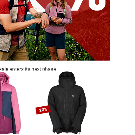
ale enters its next phase
NOW UP TO 50% OFF
TO THE SALE
10%