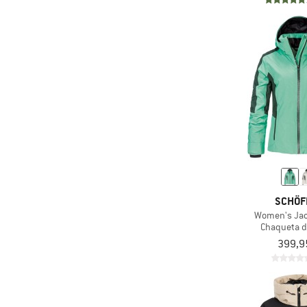
(5)
Quiksilver
(14)
Rehall
(2)
Reima
(4)
Rip Curl
(5)
Roxy
(7)
Salewa
(2)
Schöffel
(6)
Scott
(8)
Sportalm
SCHÖF
(2)
Stoic
Women's Jack
(2)
Sweet Protection
Chaqueta d
399,9
(1)
The Mountain Studio
(1)
The North Face
(10)
Trollkids