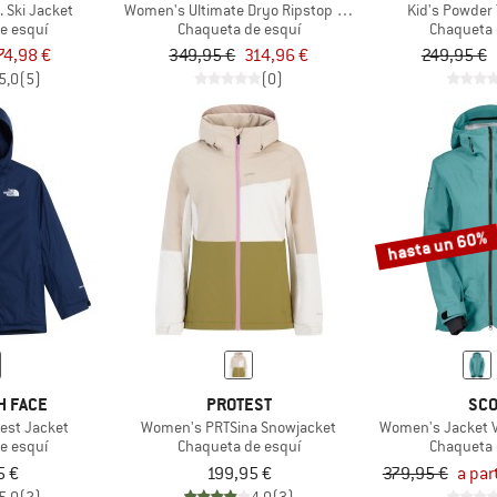
 Ski Jacket
Women's Ultimate Dryo Ripstop Jacket
Kid's Powder
e esquí
Chaqueta de esquí
Chaqueta 
74,98 €
349,95 €
314,96 €
249,95 €
5,0
(5)
(0)
hasta un 60%
H FACE
PROTEST
SCO
est Jacket
Women's PRTSina Snowjacket
Women's Jacket V
e esquí
Chaqueta de esquí
Chaqueta 
5 €
199,95 €
379,95 €
a par