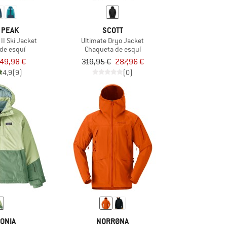
 PEAK
SCOTT
II Ski Jacket
Ultimate Dryo Jacket
de esquí
Chaqueta de esquí
49,98 €
319,95 €
287,96 €
4,9
(9)
(0)
ONIA
NORRØNA