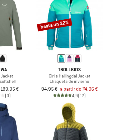
hasta un 22%
EWA
TROLLKIDS
T Jacket
Girl's Hallingdal Jacket
softshell
Chaqueta de invierno
e 189,95 €
94,95 €
a partir de 74,06 €
(0)
4,9
(12)