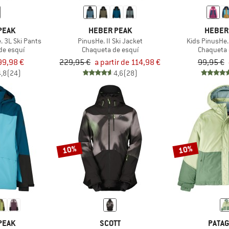
PEAK
HEBER PEAK
HEBER
 3L Ski Pants
PinusHe. II Ski Jacket
Kids PinusHe. 
de esquí
Chaqueta de esquí
Chaqueta 
99,98 €
229,95 €
a partir de 114,98 €
99,95 €
4,8
(24)
4,6
(28)
10%
10%
PEAK
SCOTT
PATAG