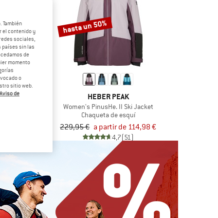
hasta un 50%
b. También
 el contenido y
redes sociales,
 países sin las
rocedamos de
quier momento
gorías
revocado o
tro sitio web.
Aviso de
VOX
HEBER PEAK
 Piz Vial Jacket
Women's PinusHe. II Ski Jacket
aislante
Chaqueta de esquí
271,96 €
229,95 €
a partir de 114,98 €
4,7
(7)
4,7
(51)