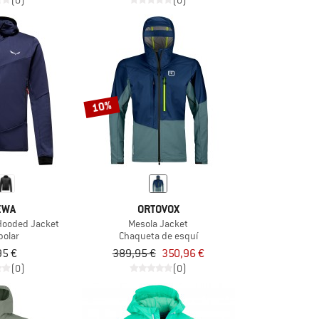
(0)
(0)
10%
EWA
ORTOVOX
 Hooded Jacket
Mesola Jacket
polar
Chaqueta de esquí
95 €
389,95 €
350,96 €
(0)
(0)