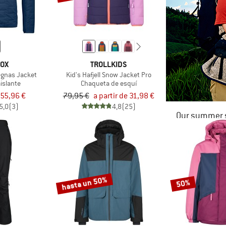
VOX
TROLLKIDS
egnas Jacket
Kid's Hafjell Snow Jacket Pro
islante
Chaqueta de esquí
55,96 €
79,95 €
a partir de 31,98 €
5,0
(3)
4,8
(25)
Our summer s
hasta un 50%
50%