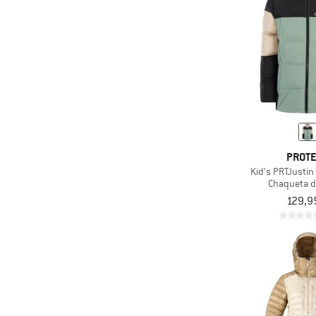
(1)
Vaude
(4)
Volcom
(2)
Whistler
(13)
Ziener
(1)
ZIG ZAG
PROT
Kid's PRTJusti
Chaqueta d
129,9