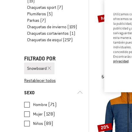
(19)
Chaquetas sport
(7)
hasta un 40%
Plumiferos
(5)
Utilizamos c
ofrecemos ser
Parkas
(7)
la publicidad
Chaquetas de invierno
(109)
publicidad y 
Chaquetas cortavientos
(1)
salvaguardas
esta manera
Chaquetas de esquí
(257)
también pued
individuales.
concedido por
Encontrarás 
FILTRADO POR
TROLLK
privacidad
.
Kid's Kristian
Snowboard
Chaqueta s
59,95 €
a part
Restablecer todos
SEXO
(71)
Hombre
(128)
Mujer
(89)
Niños
20%