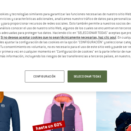
ookies y tecnologías similares para garantizar las funciones necesarias de nuestro sitio We
20%
20%
vicios y características adicionales, analizamos nuestro tráfico de datos para personalizar
, y para proporcionar recursos de redes sociales. Esto también permite a nuestros socios de 
análisis conocer el uso de nuestro sitio Web, algunos de los cuales se encuentran en terceros
 adecuadas para proteger tus datos. Haciendo clic en "SELECCIONAR TODAS" aceptas que p
.
Si no deseas aceptar cookies que no sean técnicamente necesarias, haz clic aquí
. En cual
es ajustar la configuración de las cookies en la opción "CONFIGURACIÓN" y seleccionar cate
 Tu consentimiento es voluntario, no es necesario para el uso de este sitio web y puede ser 
 primera vez en cualquier momento en "Configuración de cookies" en la parte inferior de nues
más información, incluyendo los riesgos de las transferencias a terceros países, en nuestro
IDS
ORTOVOX
ORTO
sand Jacket
Swisswool Piz Vial Jacket
Women's Swisswool
oftshell
Chaqueta aislante
Chaqueta 
ir de 35,97 €
339,95 €
271,96 €
339,95 €
CONFIGURACIÓN
SELECCIONAR TODAS
5,0
(11)
5,0
(8)
hasta un 60%