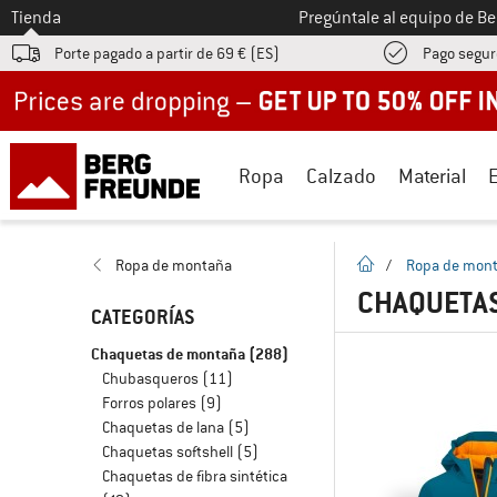
A la
Tienda
Pregúntale al equipo de B
Porte pagado a partir de 69 € (ES)
Pago segur
Up to 50% off now in our summer sale
Ropa
Calzado
Material
la pagina de inicio
Ropa de montaña
/
Ropa de mon
CHAQUETA
CATEGORÍAS
Chaquetas de montaña
(288)
Chubasqueros
(11)
Forros polares
(9)
Chaquetas de lana
(5)
Chaquetas softshell
(5)
Chaquetas de fibra sintética