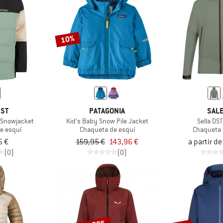
10%
EST
PATAGONIA
SAL
n Snowjacket
Kid's Baby Snow Pile Jacket
Sella DS
e esquí
Chaqueta de esquí
Chaqueta 
5 €
159,95 €
143,96 €
a partir d
(0)
(0)