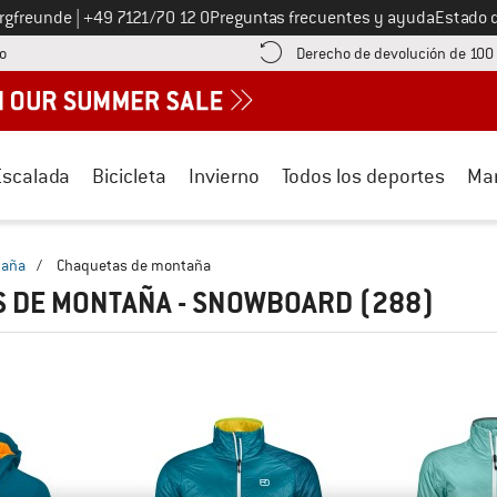
Llámenos al
ergfreunde
|
+49 7121/70 12 0
Preguntas frecuentes y ayuda
Estado 
¡encuentre información sobre el pago aquí! Se abre en una ventana de inf
o
Derecho de devolución de 100
Escalada
Bicicleta
Invierno
Todos los deportes
Ma
taña
/
Chaquetas de montaña
S DE MONTAÑA - SNOWBOARD
(288)