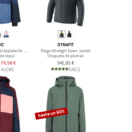
IC
DYNAFIT
 AsplidenSt. II Ski Jacket
Ridge Ultralight Down Jacket
de esquí
Chaqueta de plumas
79,98 €
341,95 €
4,1
(10)
5,0
(1)
hasta un 60%