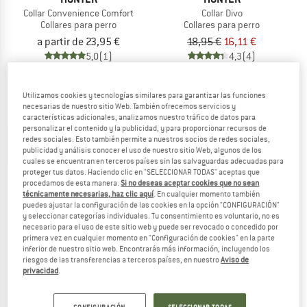
Collar Convenience Comfort
Collar Divo
Collares para perro
Collares para perro
a partir de 23,95 €
18,95 €
16,11 €
5,0
(1)
4,3
(4)
Utilizamos cookies y tecnologías similares para garantizar las funciones
necesarias de nuestro sitio Web. También ofrecemos servicios y
características adicionales, analizamos nuestro tráfico de datos para
personalizar el contenido y la publicidad, y para proporcionar recursos de
redes sociales. Esto también permite a nuestros socios de redes sociales,
publicidad y análisis conocer el uso de nuestro sitio Web, algunos de los
cuales se encuentran en terceros países sin las salvaguardas adecuadas para
proteger tus datos. Haciendo clic en "SELECCIONAR TODAS" aceptas que
procedamos de esta manera.
Si no deseas aceptar cookies que no sean
técnicamente necesarias, haz clic aquí
. En cualquier momento también
puedes ajustar la configuración de las cookies en la opción "CONFIGURACIÓN"
y seleccionar categorías individuales. Tu consentimiento es voluntario, no es
necesario para el uso de este sitio web y puede ser revocado o concedido por
primera vez en cualquier momento en "Configuración de cookies" en la parte
HUNTER
HUNTER
inferior de nuestro sitio web. Encontrarás más información, incluyendo los
riesgos de las transferencias a terceros países, en nuestro
Aviso de
Halsung Maldon
Convenience Comfort Collar
privacidad
.
Collares para perro
Collares para perro
a partir de 15,95 €
a partir de 22,95 €
(0)
5,0
(1)
CONFIGURACIÓN
SELECCIONAR TODAS