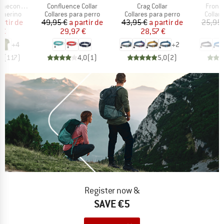
Artículo
Artículo
Artícu
 II T-Shirt
Confluence Collar
Crag Collar
Front 
up
Product group
Product group
Produc
 merino
Collares para perro
Collares para perro
Collar
ecio
ecio reducido
Precio
Precio reducido
Precio
Precio reducido
artir de
49,95 €
a partir de
43,95 €
a partir de
25,95 
 €
29,97 €
28,57 €
1
+
4
+
2
,5
(
117
)
4,0
(
1
)
5,0
(
2
)
Register now &
SAVE €5