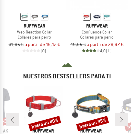
RUFFWEAR
RUFFWEAR
Web Reaction Collar
Confluence Collar
Collares para perro
Collares para perro
31,95 €
a partir de 19,17 €
49,95 €
a partir de 29,97 €
(0)
4,0
(1)
NUESTROS BESTSELLERS PARA TI
n 55%
hasta un 40%
hasta un 35%
has
o
Descuento
Descuento
Desc
MARCA
MARCA
MA
PEAK
RUFFWEAR
RUFFWEAR
RU