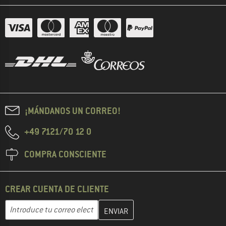
¡MÁNDANOS UN CORREO!
+49 7121/70 12 0
COMPRA CONSCIENTE
CREAR CUENTA DE CLIENTE
Introduce aquí tu dirección de correo electrónico y crea tu cuenta
Dirección de correo electrónico