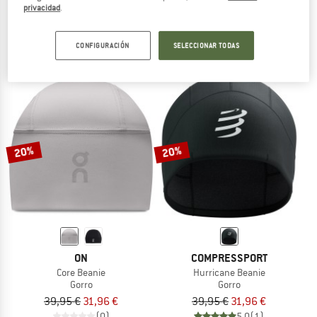
privacidad
.
Winter Run Beanie
Marion Hat
Gorro
Gorro
19,95 €
14,95 €
a partir de 10,47 €
CONFIGURACIÓN
SELECCIONAR TODAS
(0)
(0)
20%
20%
ON
COMPRESSPORT
Core Beanie
Hurricane Beanie
Gorro
Gorro
39,95 €
31,96 €
39,95 €
31,96 €
(0)
5,0
(1)