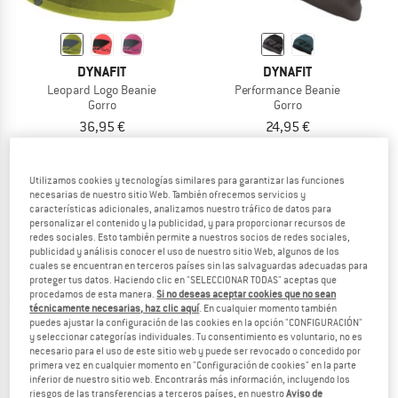
DYNAFIT
DYNAFIT
Leopard Logo Beanie
Performance Beanie
Gorro
Gorro
36,95 €
24,95 €
5,0
(2)
(0)
Utilizamos cookies y tecnologías similares para garantizar las funciones
necesarias de nuestro sitio Web. También ofrecemos servicios y
características adicionales, analizamos nuestro tráfico de datos para
personalizar el contenido y la publicidad, y para proporcionar recursos de
redes sociales. Esto también permite a nuestros socios de redes sociales,
publicidad y análisis conocer el uso de nuestro sitio Web, algunos de los
hasta un 30%
cuales se encuentran en terceros países sin las salvaguardas adecuadas para
proteger tus datos. Haciendo clic en "SELECCIONAR TODAS" aceptas que
procedamos de esta manera.
Si no deseas aceptar cookies que no sean
técnicamente necesarias, haz clic aquí
. En cualquier momento también
puedes ajustar la configuración de las cookies en la opción "CONFIGURACIÓN"
y seleccionar categorías individuales. Tu consentimiento es voluntario, no es
necesario para el uso de este sitio web y puede ser revocado o concedido por
primera vez en cualquier momento en "Configuración de cookies" en la parte
inferior de nuestro sitio web. Encontrarás más información, incluyendo los
riesgos de las transferencias a terceros países, en nuestro
Aviso de
ASICS
ENDURANCE