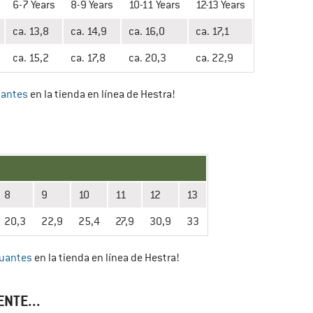
6-7 Years
8-9 Years
10-11 Years
12-13 Years
ca. 13,8
ca. 14,9
ca. 16,0
ca. 17,1
ca. 15,2
ca. 17,8
ca. 20,3
ca. 22,9
antes
en la tienda en línea de Hestra!
8
9
10
11
12
13
20,3
22,9
25,4
27,9
30,9
33
uantes
en la tienda en línea de Hestra!
NTE...