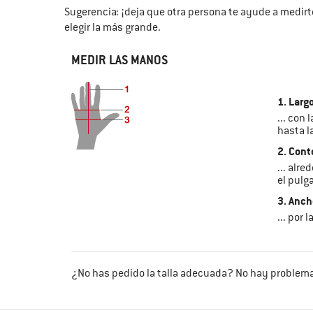
Sugerencia: ¡deja que otra persona te ayude a medir
elegir la más grande.
MEDIR LAS MANOS
1. Larg
... con
hasta l
2. Cont
... alr
el pulga
3. Anch
... por 
¿No has pedido la talla adecuada? No hay problema