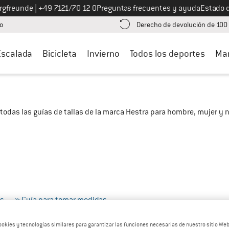
Llámenos al
ergfreunde
|
+49 7121/70 12 0
Preguntas frecuentes y ayuda
Estado 
¡encuentre información sobre el pago aquí! Se abre en una ventana de inf
o
Derecho de devolución de 100
Escalada
Bicicleta
Invierno
Todos los deportes
Ma
todas las guías de tallas de la marca Hestra para hombre, mujer y n
as
» Guía para tomar medidas
ookies y tecnologías similares para garantizar las funciones necesarias de nuestro sitio We