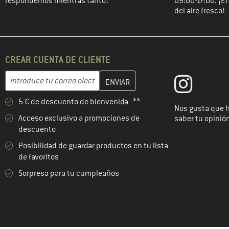
respondemos mientras tanto!
09:00-17:00. ¡E
del aire fresco!
CREAR CUENTA DE CLIENTE
Introduce aquí tu dirección de correo electrónico y crea tu cuenta
Dirección de correo electrónico
5 € de descuento de bienvenida **
Nos gusta que 
Acceso exclusivo a promociones de
saber tu opinió
descuento
Posibilidad de guardar productos en tu lista
de favoritos
Sorpresa para tu cumpleaños