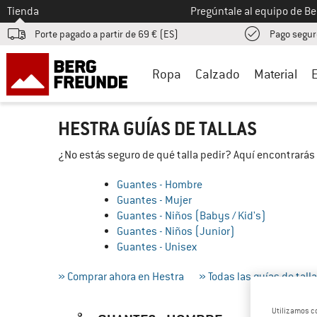
A la
Tienda
Pregúntale al equipo de B
Porte pagado a partir de 69 € (ES)
Pago segur
Ropa
Calzado
Material
HESTRA GUÍAS DE TALLAS
¿No estás seguro de qué talla pedir? Aquí encontrarás 
Guantes - Hombre
Guantes - Mujer
Guantes - Niños (Babys / Kid's)
Guantes - Niños (Junior)
Guantes - Unisex
» Comprar ahora en Hestra
» Todas las guías de tall
Utilizamos c