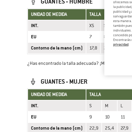
GUANTES - HOMBRE
ofrecemos ser
la publicidad
publicidad y 
UNIDAD DE MEDIDA
TALLA
salvaguardas
esta manera
INT.
XS
S
M
también pued
individuales.
concedido por
EU
7
8
9
Encontrarás 
privacidad
.
Contorno de la mano (cm)
17,8
20,3
22,9
¿Has encontrado la talla adecuada? ¡Mírate Hombre
GUANTES - MUJER
UNIDAD DE MEDIDA
TALLA
INT.
S
M
L
EU
9
10
11
Contorno de la mano (cm)
22,9
25,4
27,9