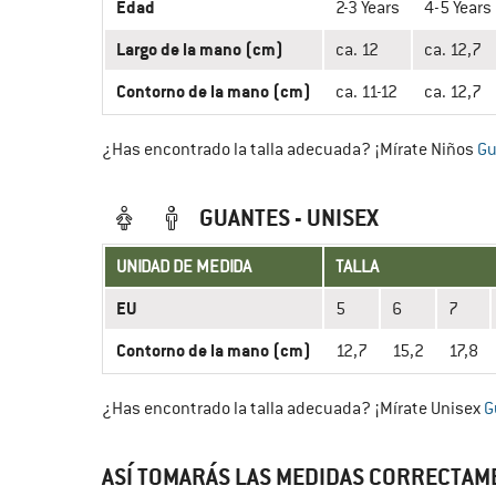
Edad
2-3 Years
4-5 Years
Largo de la mano (cm)
ca. 12
ca. 12,7
Contorno de la mano (cm)
ca. 11-12
ca. 12,7
¿Has encontrado la talla adecuada? ¡Mírate Niños
Gu
GUANTES - UNISEX
UNIDAD DE MEDIDA
TALLA
EU
5
6
7
Contorno de la mano (cm)
12,7
15,2
17,8
¿Has encontrado la talla adecuada? ¡Mírate Unisex
G
ASÍ TOMARÁS LAS MEDIDAS CORRECTAME