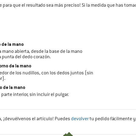
te para que el resultado sea más preciso! Si la medida que has tom
o de la mano
 la mano abierta, desde la base de la mano
a punta del dedo corazón.
orno de la mano
ededor de los nudillos, con los dedos juntos (sin
r).
o de la mano
la parte interior, sin incluir el pulgar.
, ¡devuélvenos el artículo! Puedes
devolver
tu pedido fácilmente y