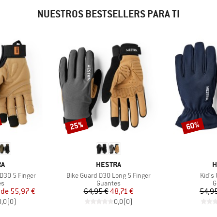
NUESTROS BESTSELLERS PARA TI
25%
60%
Descuento
Descuento
A
MARCA
M
RA
HESTRA
H
Artículo
Artícu
D3O 5 Finger
Bike Guard D3O Long 5 Finger
Kid's
t group
Product group
P
es
Guantes
G
ecio
ecio reducido
Precio
Precio reducido
 de
55,97 €
64,95 €
48,71 €
54,9
0,0
(
0
)
0,0
(
0
)