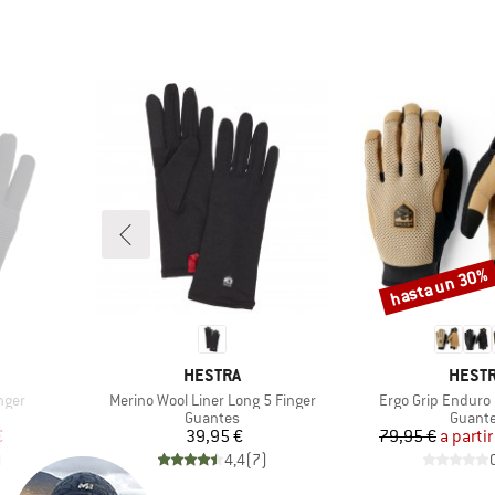
hasta un 30%
Descuento
MARCA
MARC
HESTRA
HEST
Artículo
Artículo
nger
Merino Wool Liner Long 5 Finger
Ergo Grip Enduro 
up
Product group
Produc
Guantes
Guant
reducido
Precio
Pr
Pr
€
39,95 €
79,95 €
a partir
)
4,4
(
7
)