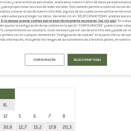
vicios y características adicionales, analizamos nuestro tráfico de datos para personalizar
, y para proporcionar recursos de redes sociales. Esto también permite a nuestros socios de 
análisis conocer el uso de nuestro sitio Web, algunos de los cuales se encuentran en terceros
 adecuadas para proteger tus datos. Haciendo clic en "SELECCIONAR TODAS" aceptas que p
.
Si no deseas aceptar cookies que no sean técnicamente necesarias, haz clic aquí
. En cual
M/L
L
XL
es ajustar la configuración de las cookies en la opción "CONFIGURACIÓN" y seleccionar cate
 Tu consentimiento es voluntario, no es necesario para el uso de este sitio web y puede ser 
 primera vez en cualquier momento en "Configuración de cookies" en la parte inferior de nues
10
11
12
6
13
más información, incluyendo los riesgos de las transferencias a terceros países, en nuestro
25,4
27,9
30,9
15,2
33
CONFIGURACIÓN
SELECCIONAR TODAS
Guantes
en la tienda en línea de Hestra!
XL
12
5
6
7
8
30,9
12,7
15,2
17,8
20,3