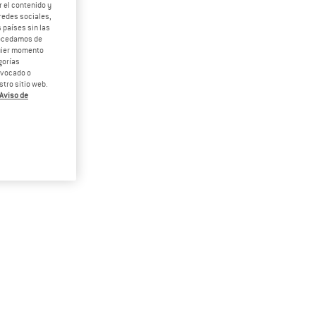
 el contenido y
redes sociales,
 países sin las
rocedamos de
quier momento
gorías
revocado o
tro sitio web.
Aviso de