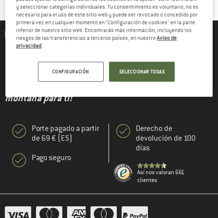
y seleccionar categorías individuales. Tu consentimiento es voluntario, no es
necesario para el uso de este sitio web y puede ser revocado o concedido por
primera vez en cualquier momento en "Configuración de cookies" en la parte
inferior de nuestro sitio web. Encontrarás más información, incluyendo los
riesgos de las transferencias a terceros países, en nuestro
Aviso de
Jürgen de Bergfreunde - Comprador
privacidad
.
CONFIGURACIÓN
SELECCIONAR TODAS
"¡Encuentro los últimos y mejores productos de
montaña para ti!"
Porte pagado a partir
Derecho de
de 69 € (ES)
devolución de 100
días
Pago seguro
Así nos valoran 661
clientes