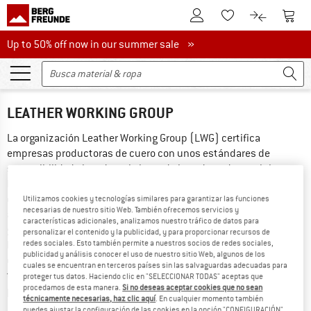
A la cuenta de cliente
A la 
A la lista de favori
A la compar
Up to 50% off now in our summer sale
Up to 50% off now in our summer sale »
LEATHER WORKING GROUP
La organización Leather Working Group (LWG) certifica 
empresas productoras de cuero con unos estándares de 
sostenibilidad elevados a lo largo de la cadena de suministro. 
La distinción solo se otorga a empresas que cumplen estrictos 
estándares de bienestar animal y, en su producción, prestan 
Utilizamos cookies y tecnologías similares para garantizar las funciones
necesarias de nuestro sitio Web. También ofrecemos servicios y
atención a factores ambientales como el consumo de agua o la 
características adicionales, analizamos nuestro tráfico de datos para
gestión de productos químicos. La calificación se concede con 
personalizar el contenido y la publicidad, y para proporcionar recursos de
los niveles Oro, Plata y Bronce. Por lo tanto, las curtidurías con 
redes sociales. Esto también permite a nuestros socios de redes sociales,
publicidad y análisis conocer el uso de nuestro sitio Web, algunos de los
el sello LWG de Oro muestran la máxima transparencia y 
cuales se encuentran en terceros países sin las salvaguardas adecuadas para
trazabilidad a lo largo de la cadena de suministro. También 
proteger tus datos. Haciendo clic en "SELECCIONAR TODAS" aceptas que
procedamos de esta manera.
Si no deseas aceptar cookies que no sean
podrás encontrar más información en la página web de 
LWG
.
técnicamente necesarias, haz clic aquí
. En cualquier momento también
puedes ajustar la configuración de las cookies en la opción "CONFIGURACIÓN"