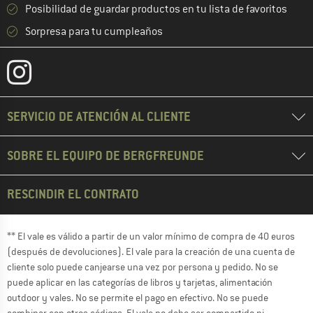
Posibilidad de guardar productos en tu lista de favoritos
Sorpresa para tu cumpleaños
SERVICIO DE ATENCIÓN AL CLIENTE
SOBRE EL EQUIPO DE BERGFREUNDE
RESCINDIR EL CONTRATO
** El vale es válido a partir de un valor mínimo de compra de 40 euros
(después de devoluciones). El vale para la creación de una cuenta de
cliente solo puede canjearse una vez por persona y pedido. No se
puede aplicar en las categorías de libros y tarjetas, alimentación
outdoor y vales. No se permite el pago en efectivo. No se puede