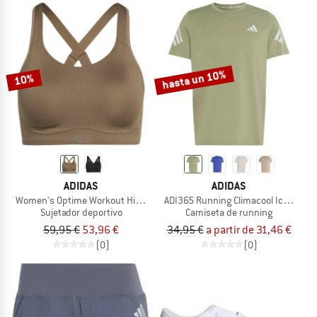
hasta un 10%
10%
ADIDAS
ADIDAS
Women's Optime Workout High Support Bra
ADI365 Running Climacool Iconic T-Sh
Sujetador deportivo
Camiseta de running
59,95 €
53,96 €
34,95 €
a partir de 31,46 €
(0)
(0)