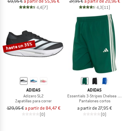
69,95 €
a partir de 55,96 €
27,95 €
a partir de 20,96 €
4,4
(7)
4,3
(11)
hasta un 35%
ADIDAS
ADIDAS
Adizero SL2
Essentials 3-Stripes Chelsea Lite Wo
Zapatillas para correr
Pantalones cortos
129,95 €
a partir de 84,47 €
a partir de 27,95 €
(0)
(0)