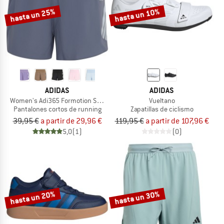
hasta un 25%
hasta un 10%
ADIDAS
ADIDAS
Women's Adi365 Formotion Shorts
Vueltano
Pantalones cortos de running
Zapatillas de ciclismo
39,95 €
a partir de 29,96 €
119,95 €
a partir de 107,96 €
5,0
(1)
(0)
hasta un 20%
hasta un 30%