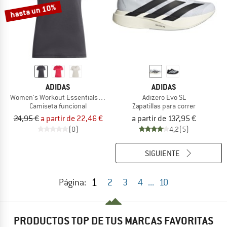
hasta un 10%
ADIDAS
ADIDAS
Women's Workout Essentials V-Neck T-Shirt
Adizero Evo SL
Camiseta funcional
Zapatillas para correr
24,95 €
a partir de 22,46 €
a partir de 137,95 €
(0)
4,2
(5)
SIGUIENTE
1
Página:
2
3
4
...
10
PRODUCTOS TOP DE TUS MARCAS FAVORITAS