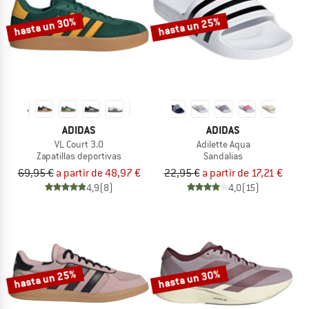
hasta un 30%
hasta un 25%
ADIDAS
ADIDAS
VL Court 3.0
Adilette Aqua
Zapatillas deportivas
Sandalias
69,95 €
a partir de 48,97 €
22,95 €
a partir de 17,21 €
4,9
(8)
4,0
(15)
hasta un 25%
hasta un 30%