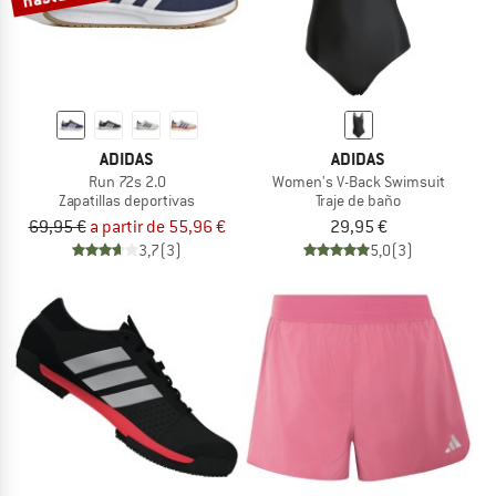
ADIDAS
ADIDAS
Run 72s 2.0
Women's V-Back Swimsuit
Zapatillas deportivas
Traje de baño
69,95 €
a partir de 55,96 €
29,95 €
3,7
(3)
5,0
(3)