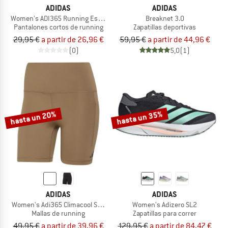
ADIDAS
ADIDAS
Women's ADI365 Running Essentials Shorts
Breaknet 3.0
Pantalones cortos de running
Zapatillas deportivas
29,95 €
a partir de 26,96 €
59,95 €
a partir de 44,96 €
(0)
5,0
(1)
hasta un 20%
hasta un 35%
ADIDAS
ADIDAS
Women's Adi365 Climacool Short Leggings
Women's Adizero SL2
Mallas de running
Zapatillas para correr
49,95 €
a partir de 39,96 €
129,95 €
a partir de 84,47 €