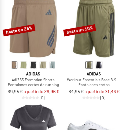
hasta un 25%
hasta un 10%
ADIDAS
ADIDAS
Adi365 Formotion Shorts
Workout Essentials Base 3-Stripes P
Pantalones cortos de running
Pantalones cortos
39,95 €
a partir de 29,96 €
34,95 €
a partir de 31,46 €
(0)
(0)