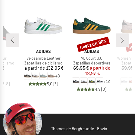
hasta un 30%
has
Descuento
Desc
A
MARCA
MARCA
M
AS
ADIDAS
ADIDAS
A
Artículo
Artículo
Artículo
Tour
Velosamba Leather
VL Court 3.0
Women's Brea
p
Product group
Product group
Product
 ciclismo
Zapatillas de ciclismo
Zapatillas deportivas
Zapatil
ecio
Precio
Precio
Precio reducido
 €
a partir de
132,95 €
69,95 €
a partir de
59,95 
48,97 €
4
+
3
+
12
4,8
(
8
)
5,0
(
3
)
4,9
(
8
)
Thomas de Bergfreunde - Envío