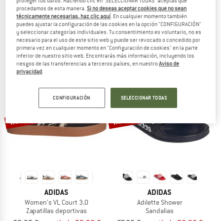
proteger tus datos. Haciendo clic en "SELECCIONAR TODAS" aceptas que
procedamos de esta manera.
Si no deseas aceptar cookies que no sean
ADIDAS
ADIDAS
técnicamente necesarias, haz clic aquí
. En cualquier momento también
Run 84
Workout Essentials Base 3 Stripes W
puedes ajustar la configuración de las cookies en la opción "CONFIGURACIÓN"
Zapatillas deportivas
Pantalones cortos
y seleccionar categorías individuales. Tu consentimiento es voluntario, no es
necesario para el uso de este sitio web y puede ser revocado o concedido por
79,95 €
a partir de 59,96 €
34,95 €
a partir de 31,46 €
primera vez en cualquier momento en "Configuración de cookies" en la parte
(0)
4,0
(1)
inferior de nuestro sitio web. Encontrarás más información, incluyendo los
riesgos de las transferencias a terceros países, en nuestro
Aviso de
privacidad
.
CONFIGURACIÓN
SELECCIONAR TODAS
hasta un 25%
hasta un 25%
ADIDAS
ADIDAS
Women's VL Court 3.0
Adilette Shower
Zapatillas deportivas
Sandalias