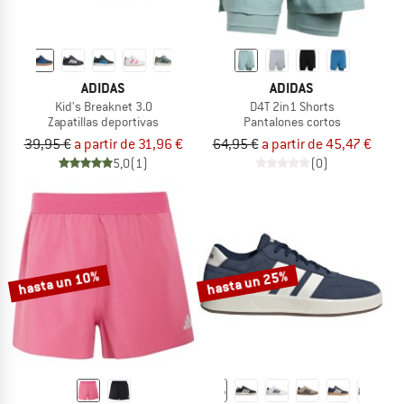
ADIDAS
ADIDAS
Kid's Breaknet 3.0
D4T 2in1 Shorts
Zapatillas deportivas
Pantalones cortos
39,95 €
a partir de 31,96 €
64,95 €
a partir de 45,47 €
5,0
(1)
(0)
hasta un 10%
hasta un 25%