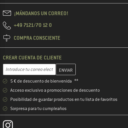
¡MÁNDANOS UN CORREO!
+49 7121/70 12 0
COMPRA CONSCIENTE
CREAR CUENTA DE CLIENTE
Introduce aquí tu dirección de correo electrónico y crea tu cuenta
Dirección de correo electrónico
5 € de descuento de bienvenida **
Acceso exclusivo a promociones de descuento
Posibilidad de guardar productos en tu lista de favoritos
Sorpresa para tu cumpleaños