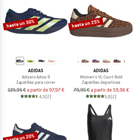
hasta un 30%
hasta un 25%
ADIDAS
ADIDAS
Adizero Adios 9
Women's VL Court Bold
Zapatillas para correr
Zapatillas deportivas
139,95 €
a partir de 97,97 €
79,95 €
a partir de 59,96 €
4,5
(2)
5,0
(2)
hasta un 20%