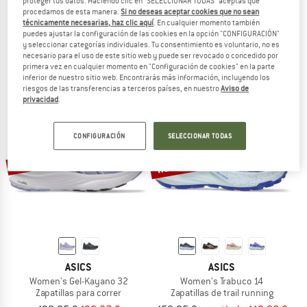
proteger tus datos. Haciendo clic en "SELECCIONAR TODAS" aceptas que
procedamos de esta manera.
Si no deseas aceptar cookies que no sean
ASICS
ASICS
técnicamente necesarias, haz clic aquí
. En cualquier momento también
Women's Gel-Kayano 33
Women's Gel-Nimbus 28 TR
puedes ajustar la configuración de las cookies en la opción "CONFIGURACIÓN"
Zapatillas para correr
Zapatillas de trail running
y seleccionar categorías individuales. Tu consentimiento es voluntario, no es
necesario para el uso de este sitio web y puede ser revocado o concedido por
a partir de 189,95 €
189,95 €
primera vez en cualquier momento en "Configuración de cookies" en la parte
(0)
(0)
inferior de nuestro sitio web. Encontrarás más información, incluyendo los
riesgos de las transferencias a terceros países, en nuestro
Aviso de
privacidad
.
CONFIGURACIÓN
SELECCIONAR TODAS
hasta un 25%
30%
ASICS
ASICS
Women's Gel-Kayano 32
Women's Trabuco 14
Zapatillas para correr
Zapatillas de trail running