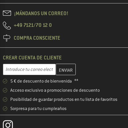
¡MÁNDANOS UN CORREO!
+49 7121/70 12 0
COMPRA CONSCIENTE
CREAR CUENTA DE CLIENTE
Introduce aquí tu dirección de correo electrónico y crea tu cuenta
Dirección de correo electrónico
5 € de descuento de bienvenida **
Acceso exclusivo a promociones de descuento
Posibilidad de guardar productos en tu lista de favoritos
Sorpresa para tu cumpleaños