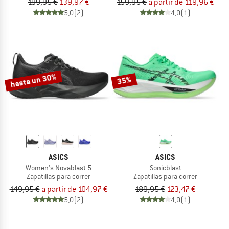
199,95 €
139,97 €
159,95 €
a partir de 119,96 €
5,0
(2)
4,0
(1)
hasta un 30%
35%
ASICS
ASICS
Women's Novablast 5
Sonicblast
Zapatillas para correr
Zapatillas para correr
149,95 €
a partir de 104,97 €
189,95 €
123,47 €
5,0
(2)
4,0
(1)