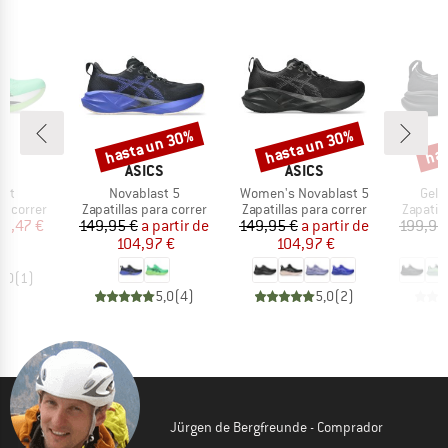
hasta un 30%
hasta un 30%
has
o
Descuento
Descuento
Desc
A
MARCA
MARCA
S
ASICS
ASICS
Artículo
Artículo
Artíc
ast
Novablast 5
Women's Novablast 5
Gel-
p
Product group
Product group
Product
ra correr
Zapatillas para correr
Zapatillas para correr
Zapatill
ecio
ecio reducido
Precio
Precio reducido
Precio
Precio reducido
23,47 €
149,95 €
a partir de
149,95 €
a partir de
199,95
104,97 €
104,97 €
1
4,0
(
1
)
5,0
(
4
)
5,0
(
2
)
Jürgen de Bergfreunde - Comprador