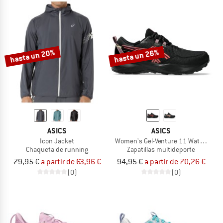
hasta un 20%
hasta un 26%
ASICS
ASICS
Icon Jacket
Women's Gel-Venture 11 Waterproof
Chaqueta de running
Zapatillas multideporte
79,95 €
a partir de 63,96 €
94,95 €
a partir de 70,26 €
(0)
(0)