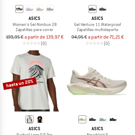
ASICS
ASICS
Women's Gel-Nimbus 28
Gel-Venture 11 Waterproof
Zapatillas para correr
Zapatillas multideporte
199,95 €
a partir de 139,97 €
94,95 €
a partir de 71,21 €
(0)
(0)
hasta un 20%
ASICS
ASICS
Fujitrail Logo S/S Top
Novablast 6