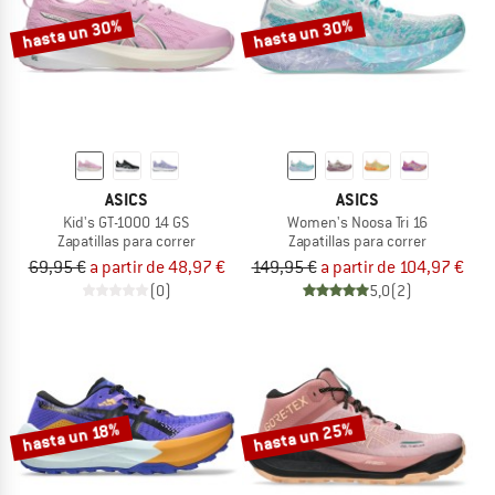
hasta un 30%
hasta un 30%
ASICS
ASICS
Kid's GT-1000 14 GS
Women's Noosa Tri 16
Zapatillas para correr
Zapatillas para correr
69,95 €
a partir de 48,97 €
149,95 €
a partir de 104,97 €
(0)
5,0
(2)
hasta un 25%
hasta un 18%