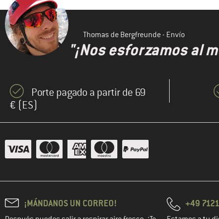
(5)
Mikk-Line
(35)
Millet
Thomas de Bergfreunde - Envío
(1)
Mini A Ture
"¡Nos esforzamos al m
(12)
Mystery Ranch
(2)
Namuk
Porte pagado a partir de 69
(19)
Nemo
€ (ES)
(1)
Nike
(4)
NNormal
(9)
Norrøna
(4)
On
(30)
Ortlieb
(38)
Ortovox
(220)
Osprey
¡MÁNDANOS UN CORREO!
+49 7121
(13)
Pacsafe
Después puedes salir a respirar aire fresco. ¡Te
Estamos a tu di