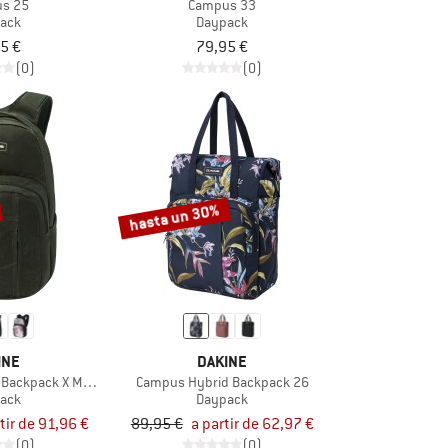
s 25
Campus 33
ack
Daypack
5 €
79,95 €
(0)
(0)
hasta un 30%
INE
DAKINE
Backpack X Mayhem 28
Campus Hybrid Backpack 26
ack
Daypack
tir de 91,96 €
89,95 €
a partir de 62,97 €
(0)
(0)