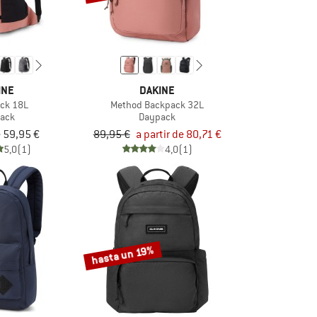
INE
DAKINE
ck 18L
Method Backpack 32L
ack
Daypack
e 59,95 €
89,95 €
a partir de 80,71 €
5,0
(1)
4,0
(1)
hasta un 19%