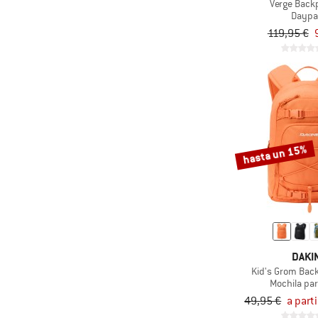
Verge Back
Daypa
(1)
Dometic
119,95 €
(17)
Doughnut
(11)
Dynafit
(1)
E9
(44)
Eagle Creek
(25)
Eastpak
hasta un 15%
(6)
Ethnotek
(43)
Evoc
(85)
Exped
(37)
Ferrino
(3)
Fidlock
DAKI
(2)
Filson
Kid's Grom Bac
Mochila pa
(98)
Fjällräven
49,95 €
a part
(1)
FOX Racing