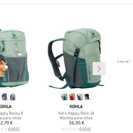
MARCA
MARCA
KOHLA
KOHLA
Artículo
appy Rocky 8
Kid's Happy Rock 14
t group
Product group
P
a para niños
Mochila para niños
S
Precio
Precio
2,70 €
56,95 €
0,0
(
0
)
0,0
(
0
)