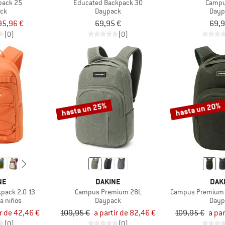
pack 25
Educated Backpack 30
Campu
ck
Daypack
Dayp
95,96 €
69,95 €
69,9
(0)
(0)
hasta un 25%
hasta un 20%
NE
DAKINE
DAK
kpack 2.0 13
Campus Premium 28L
Campus Premium 
ra niños
Daypack
Dayp
ir de 42,46 €
109,95 €
a partir de 82,46 €
109,95 €
a par
(0)
(0)