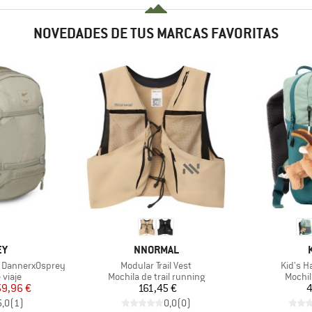
NOVEDADES DE TUS MARCAS FAVORITAS
A
MARCA
EY
NNORMAL
Artículo
Artículo
0 DannerxOsprey
Modular Trail Vest
Kid's H
roup
Product group
Produc
 viaje
Mochila de trail running
Mochil
ecio
ecio reducido
Precio
59,96 €
161,45 €
4
5,0
(
1
)
0,0
(
0
)