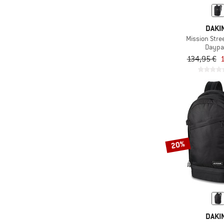
(12)
Blue Ice
DAKI
(11)
C.A.M.P.
Mission Stre
(30)
Camelbak
Daypa
134,95 €
1
(1)
Campo Libre
(3)
Carhartt
(11)
Chrome
(16)
Cocoon
(8)
Columbia
(4)
Compressport
20%
(21)
Cotopaxi
(1)
Cyclite
(10)
DB
(238)
Deuter
DAKI
(2)
DMM