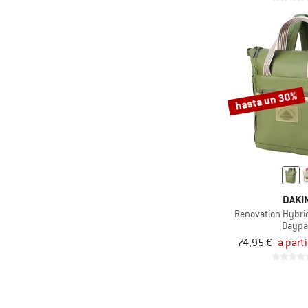
(1)
Funkita
(1)
Funky Trunks
(10)
Gaston Luga
(1)
Gonso
hasta un 30%
(6)
GRAYL
(69)
Gregory
(1)
Grivel
(14)
Haglöfs
(9)
Helly Hansen
DAKI
Renovation Hybri
(19)
Herschel
Daypa
(2)
HOKA
74,95 €
a part
(1)
HydraPak
(17)
Johnny Urban
(22)
Kapten & Son