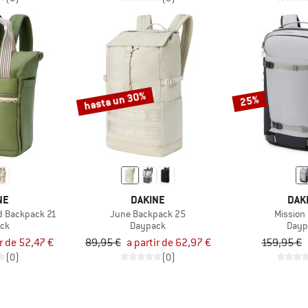
hasta un 30%
25%
NE
DAKINE
DAK
d Backpack 21
June Backpack 25
Mission
ck
Daypack
Dayp
ir de 52,47 €
89,95 €
a partir de 62,97 €
159,95 €
(0)
(0)