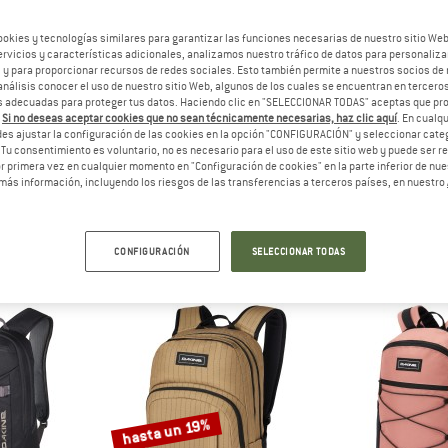
ookies y tecnologías similares para garantizar las funciones necesarias de nuestro sitio We
vicios y características adicionales, analizamos nuestro tráfico de datos para personalizar
, y para proporcionar recursos de redes sociales. Esto también permite a nuestros socios de 
análisis conocer el uso de nuestro sitio Web, algunos de los cuales se encuentran en terceros
 adecuadas para proteger tus datos. Haciendo clic en "SELECCIONAR TODAS" aceptas que p
.
Si no deseas aceptar cookies que no sean técnicamente necesarias, haz clic aquí
. En cual
es ajustar la configuración de las cookies en la opción "CONFIGURACIÓN" y seleccionar cate
 Tu consentimiento es voluntario, no es necesario para el uso de este sitio web y puede ser 
 primera vez en cualquier momento en "Configuración de cookies" en la parte inferior de nues
más información, incluyendo los riesgos de las transferencias a terceros países, en nuestro
NE
DAKINE
DAK
et Pack 25
Mission Backpack 18
Missi
ck
Daypack
Dayp
CONFIGURACIÓN
SELECCIONAR TODAS
 €
64,95 €
119,
(0)
(0)
hasta un 19%