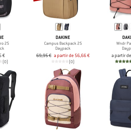
NE
DAKINE
DAK
Pro 25
Campus Backpack 25
Wndr Pa
ck
Daypack
Dayp
5 €
69,95 €
a partir de 56,66 €
a partir d
(0)
(0)