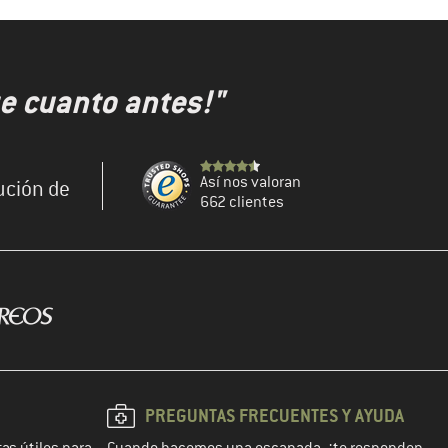
e cuanto antes!"
Así nos valoran
ución de
662 clientes
PREGUNTAS FRECUENTES Y AYUDA
as útiles para
Cuando hacemos una escapada, ¡te responden