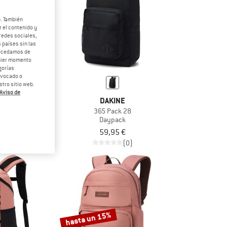
b. También
 el contenido y
redes sociales,
 países sin las
rocedamos de
quier momento
gorías
revocado o
tro sitio web.
Aviso de
INE
DAKINE
on 25
365 Pack 28
ack
Daypack
95 €
59,95 €
(0)
(0)
hasta un 15%