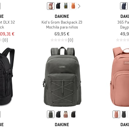
NE
DAKINE
DAK
et DLX 32
Kid's Grom Backpack 23
365 Pa
ck
Mochila para niños
Dayp
09,31 €
69,95 €
49,9
(0)
(0)
NE
DAKINE
DAK