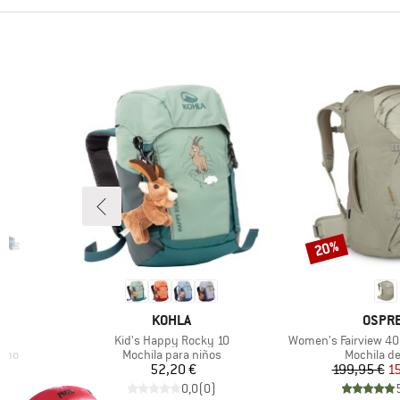
(5)
KAVU
(12)
Kelty
(4)
KIPRUN
(3)
Klättermusen
(27)
Kohla
(5)
La Sportiva
(1)
Leki
(5)
LIEWOOD
20%
Descuento
(20)
Lowe Alpine
(20)
Lundhags
(54)
Mammut
MARCA
MARC
KOHLA
OSPR
(13)
Matador
Artículo
Artículo
Kid's Happy Rocky 10
Women's Fairview 4
Product group
Product g
ismo
Mochila para niños
Mochila de
(7)
MeroMero
Precio
Pr
Pr
52,20 €
199,95 €
1
)
0,0
(
0
)
(1)
Metolius