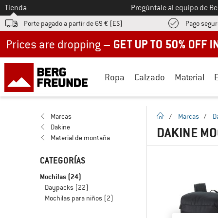
A la
Tienda
Pregúntale al equipo de B
Porte pagado a partir de 69 € (ES)
Pago segur
Up to 50% off now in our summer sale
Ropa
Calzado
Material
la pagina de inicio
Marcas
/
Marcas
/
D
Dakine
DAKINE MO
Material de montaña
CATEGORÍAS
Mochilas
(24)
Daypacks
(22)
Mochilas para niños
(2)