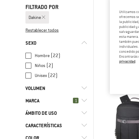
FILTRADO POR
Utilizamos c
Dakine
ofrecemos ser
la publicidad
publicidad y 
Restablecer todos
salvaguardas
esta manera
también pued
SEXO
individuales.
concedido por
(22)
Hombre
Encontrarás 
DAKI
privacidad
.
(2)
Niños
Mission Stre
Daypa
(22)
Unisex
84,95
VOLUMEN
MARCA
l
(1)
1
8 - 15
l
(19)
16 - 29
ÁMBITO DE USO
l
(4)
30 - 44
CARACTERÍSTICAS
(23)
Ocio
(2)
Senderismo
(24)
Dakine
COLOR
(13)
Mochila para portátil