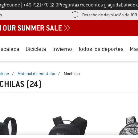
Llámenos al
ergfreunde
|
+49 7121/70 12 0
Preguntas frecuentes y ayuda
Estado 
¡encuentre información sobre el pago aquí! Se abre en una ventana de inf
o
Derecho de devolución de 100
Escalada
Bicicleta
Invierno
Todos los deportes
Ma
akine
/
Material de montaña
/
Mochilas
CHILAS
(24)