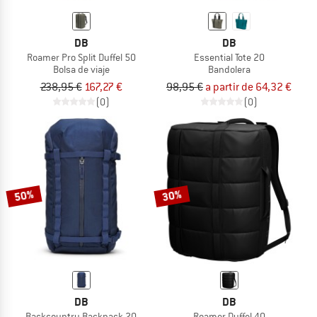
DB
DB
Roamer Pro Split Duffel 50
Essential Tote 20
Bolsa de viaje
Bandolera
238,95 €
167,27 €
98,95 €
a partir de 64,32 €
(0)
(0)
50%
30%
DB
DB
Backcountry Backpack 20
Roamer Duffel 40