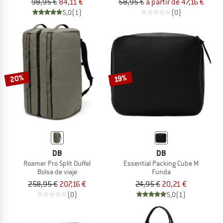
98,95 €
84,11 €
58,95 €
a partir de 47,16 €
5,0
(1)
(0)
20%
19%
DB
DB
Roamer Pro Split Duffel
Essential Packing Cube M
Bolsa de viaje
Funda
258,95 €
207,16 €
24,95 €
20,21 €
(0)
5,0
(1)