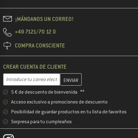
¡MÁNDANOS UN CORREO!
+49 7121/70 12 0
COMPRA CONSCIENTE
CREAR CUENTA DE CLIENTE
Introduce aquí tu dirección de correo electrónico y crea tu cuenta
Dirección de correo electrónico
5 € de descuento de bienvenida **
Acceso exclusivo a promociones de descuento
Posibilidad de guardar productos en tu lista de favoritos
Sorpresa para tu cumpleaños