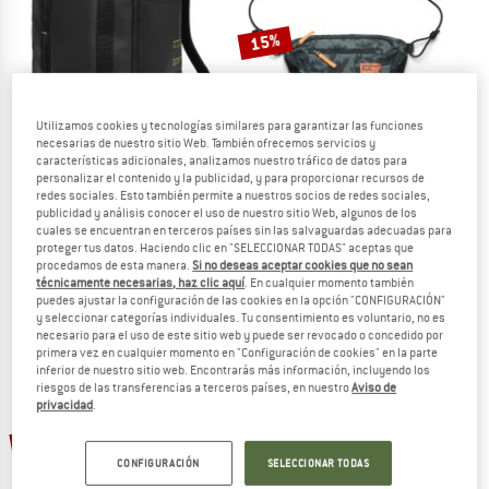
15%
Utilizamos cookies y tecnologías similares para garantizar las funciones
necesarias de nuestro sitio Web. También ofrecemos servicios y
características adicionales, analizamos nuestro tráfico de datos para
personalizar el contenido y la publicidad, y para proporcionar recursos de
redes sociales. Esto también permite a nuestros socios de redes sociales,
DB
DB
publicidad y análisis conocer el uso de nuestro sitio Web, algunos de los
Ramverk Pro Backpack 32
Roamer Pro Sling Bag 6
cuales se encuentran en terceros países sin las salvaguardas adecuadas para
Daypack
Bandolera
proteger tus datos. Haciendo clic en "SELECCIONAR TODAS" aceptas que
procedamos de esta manera.
Si no deseas aceptar cookies que no sean
348,95 €
88,95 €
75,61 €
técnicamente necesarias, haz clic aquí
. En cualquier momento también
(0)
(0)
puedes ajustar la configuración de las cookies en la opción "CONFIGURACIÓN"
y seleccionar categorías individuales. Tu consentimiento es voluntario, no es
necesario para el uso de este sitio web y puede ser revocado o concedido por
primera vez en cualquier momento en "Configuración de cookies" en la parte
inferior de nuestro sitio web. Encontrarás más información, incluyendo los
riesgos de las transferencias a terceros países, en nuestro
Aviso de
privacidad
.
15%
15%
CONFIGURACIÓN
SELECCIONAR TODAS