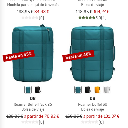
Mochila para esquí de travesía
Bolsa de viaje
168,95 €
84,48 €
148,95 €
104,27 €
(0)
5,0
(1)
hasta un 45%
hasta un 40%
DB
DB
Roamer Duffel Pack 25
Roamer Duffel 60
Bolsa de viaje
Bolsa de viaje
128,95 €
a partir de 70,92 €
168,95 €
a partir de 101,37 €
(0)
(0)