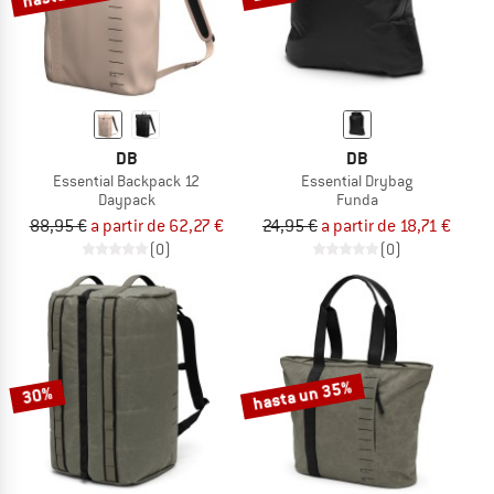
DB
DB
Essential Backpack 12
Essential Drybag
Daypack
Funda
88,95 €
a partir de 62,27 €
24,95 €
a partir de 18,71 €
(0)
(0)
hasta un 35%
30%