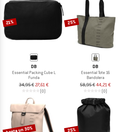
25%
21%
DB
DB
Essential Packing Cube L
Essential Tote 16
Funda
Bandolera
34,95 €
27,61 €
58,95 €
44,21 €
(0)
(0)
hasta un 30%
25%