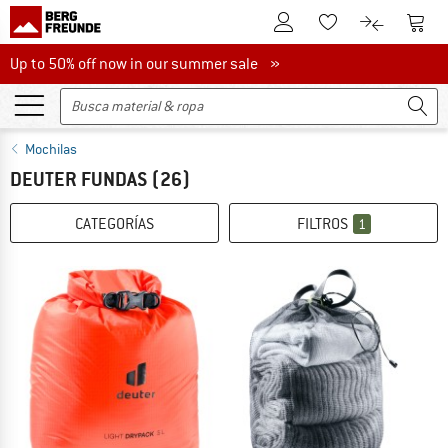
A la cuenta de cliente
A la 
A la lista de favori
A la compar
Up to 50% off now in our summer sale
Up to 50% off now in our summer sale »
Mochilas
DEUTER FUNDAS
(26)
CATEGORÍAS
FILTROS
1