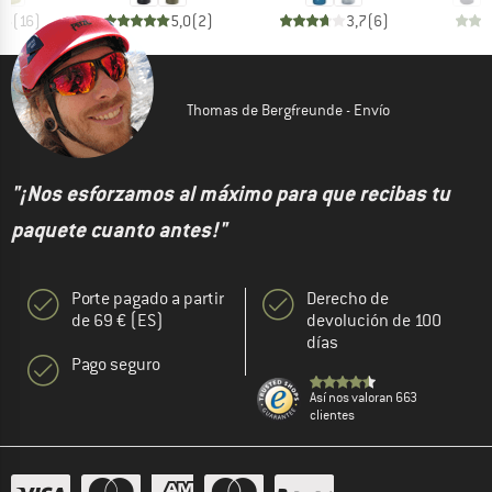
,6
(
16
)
5,0
(
2
)
3,7
(
6
)
Thomas de Bergfreunde - Envío
"¡Nos esforzamos al máximo para que recibas tu
paquete cuanto antes!"
Porte pagado a partir
Derecho de
de 69 € (ES)
devolución de 100
días
Pago seguro
Así nos valoran 663
clientes