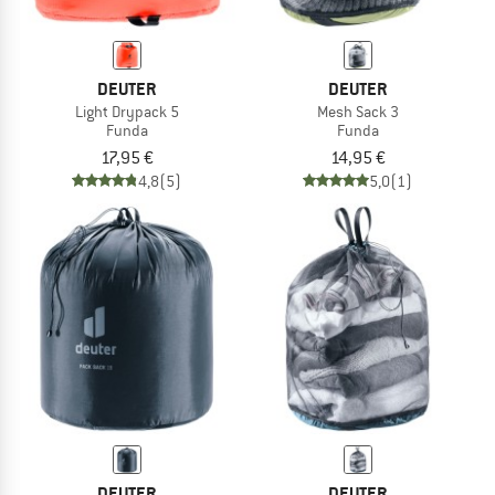
DEUTER
DEUTER
Light Drypack 5
Mesh Sack 3
Funda
Funda
17,95 €
14,95 €
4,8
(5)
5,0
(1)
DEUTER
DEUTER