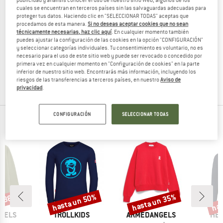
publicidad y análisis conocer el uso de nuestro sitio Web, algunos de los
cuales se encuentran en terceros países sin las salvaguardas adecuadas para
proteger tus datos. Haciendo clic en "SELECCIONAR TODAS" aceptas que
procedamos de esta manera.
Si no deseas aceptar cookies que no sean
técnicamente necesarias, haz clic aquí
. En cualquier momento también
DIDRIKSONS
puedes ajustar la configuración de las cookies en la opción "CONFIGURACIÓN"
y seleccionar categorías individuales. Tu consentimiento es voluntario, no es
Kid's Ven Hoodie
necesario para el uso de este sitio web y puede ser revocado o concedido por
Sudadera
primera vez en cualquier momento en "Configuración de cookies" en la parte
54,95 €
21,98 €
inferior de nuestro sitio web. Encontrarás más información, incluyendo los
riesgos de las transferencias a terceros países, en nuestro
Aviso de
4,0
(1)
privacidad
.
CONFIGURACIÓN
SELECCIONAR TODAS
NUESTROS BESTSELLERS PARA TI
n 38%
hasta un 50%
hasta un 35%
has
o
Descuento
Descuento
Desc
MARCA
MARCA
MAR
GELS
TROLLKIDS
ARMEDANGELS
HEB