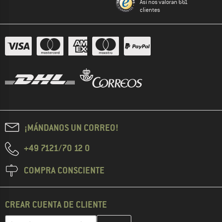
Así nos valoran 661
clientes
¡MÁNDANOS UN CORREO!
+49 7121/70 12 0
COMPRA CONSCIENTE
CREAR CUENTA DE CLIENTE
Introduce aquí tu dirección de correo electrónico y crea tu cuenta
Dirección de correo electrónico