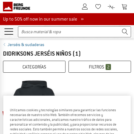
A la cuenta de cliente
A la 
A la lista de favori
A la compar
Up to 50% off now in our summer sale
Up to 50% off now in our summer sale »
Jerséis & sudaderas
DIDRIKSONS JERSÉIS NIÑOS
(1)
CATEGORÍAS
FILTROS
2
Utilizamos cookies y tecnologías similares para garantizar las funciones
60%
necesarias de nuestro sitio Web. También ofrecemos servicios y
características adicionales, analizamos nuestro tráfico de datos para
personalizar el contenido y la publicidad, y para proporcionar recursos de
redes sociales. Esto también permite a nuestros socios de redes sociales,