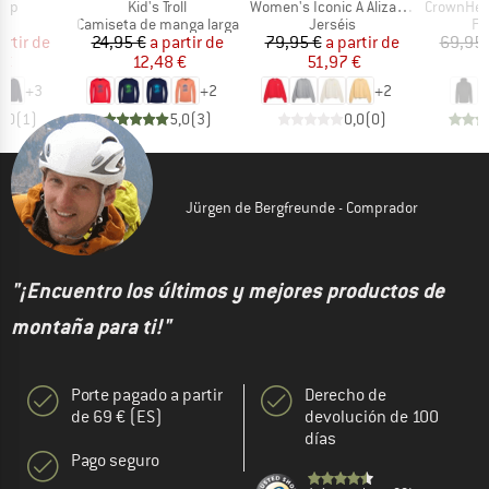
Artículo
Artículo
Artículo
oop
Kid's Troll
Women's Iconic Å Alizaa Sweat
CrownHe. II
ct group
Product group
Product group
Pr
s
Camiseta de manga larga
Jerséis
Fo
ecio
ecio reducido
Precio
Precio reducido
Precio
Precio reducido
artir de
24,95 €
a partir de
79,95 €
a partir de
69,95 
 €
12,48 €
51,97 €
+
3
+
2
+
2
5,0
(
1
)
5,0
(
3
)
0,0
(
0
)
Jürgen de Bergfreunde - Comprador
"¡Encuentro los últimos y mejores productos de
montaña para ti!"
Porte pagado a partir
Derecho de
de 69 € (ES)
devolución de 100
días
Pago seguro