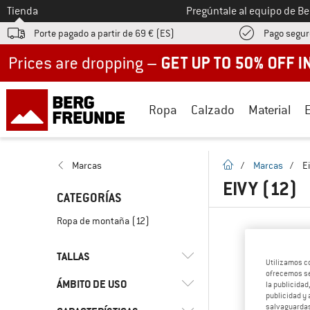
A la
Tienda
Pregúntale al equipo de B
Porte pagado a partir de 69 € (ES)
Pago segur
Up to 50% off now in our summer sale
Ropa
Calzado
Material
la pagina de inicio
Marcas
/
Marcas
/
E
EIVY
(12)
CATEGORÍAS
Ropa de montaña
(12)
TALLAS
Utilizamos c
ofrecemos ser
ÁMBITO DE USO
la publicidad
L
S
UNI
XL
XS
publicidad y 
salvaguardas