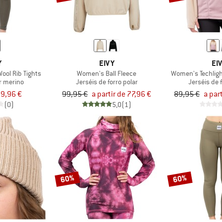
Y
EIVY
EI
ool Rib Tights
Women's Ball Fleece
Women's Techligh
r merino
Jerséis de forro polar
Jerséis de 
9,96 €
99,95 €
a partir de 77,96 €
89,95 €
a par
(0)
5,0
(1)
60%
60%