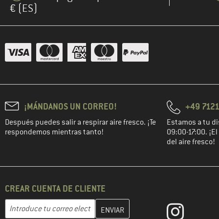
€ (ES)
¡MÁNDANOS UN CORREO!
+49 7121
Después puedes salir a respirar aire fresco. ¡Te
Estamos a tu di
respondemos mientras tanto!
09:00-17:00. ¡E
del aire fresco!
CREAR CUENTA DE CLIENTE
Introduce aquí tu dirección de correo electrónico y crea tu cuenta
Dirección de correo electrónico