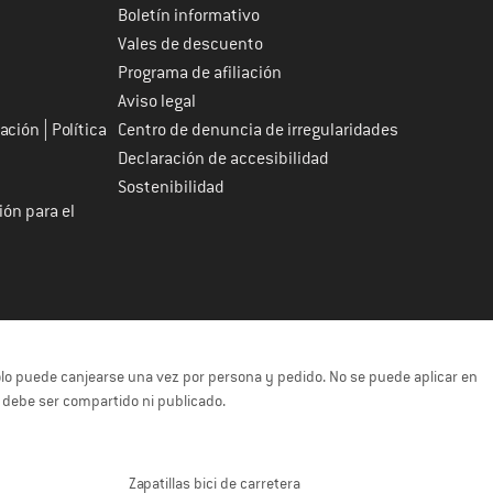
Boletín informativo
Vales de descuento
Programa de afiliación
Aviso legal
|
tación
Política
Centro de denuncia de irregularidades
Declaración de accesibilidad
Sostenibilidad
ión para el
solo puede canjearse una vez por persona y pedido. No se puede aplicar en
o debe ser compartido ni publicado.
Zapatillas bici de carretera