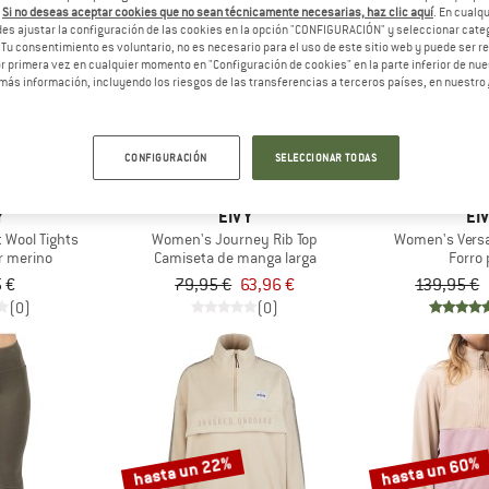
.
Si no deseas aceptar cookies que no sean técnicamente necesarias, haz clic aquí
. En cual
es ajustar la configuración de las cookies en la opción "CONFIGURACIÓN" y seleccionar cate
 Tu consentimiento es voluntario, no es necesario para el uso de este sitio web y puede ser 
20%
20%
 primera vez en cualquier momento en "Configuración de cookies" en la parte inferior de nues
más información, incluyendo los riesgos de las transferencias a terceros países, en nuestro
CONFIGURACIÓN
SELECCIONAR TODAS
Y
EIVY
EI
 Wool Tights
Women's Journey Rib Top
Women's Versa
r merino
Camiseta de manga larga
Forro 
 €
79,95 €
63,96 €
139,95 €
(0)
(0)
hasta un 22%
hasta un 60%