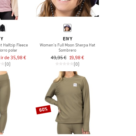
VY
EIVY
t Halfzip Fleece
Women's Full Moon Sherpa Hat
forro polar
Sombrero
tir de 35,98 €
49,95 €
19,98 €
(0)
(0)
60%