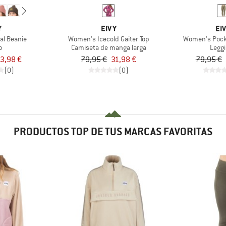
Y
EIVY
EI
al Beanie
Women's Icecold Gaiter Top
Women's Pocke
o
Camiseta de manga larga
Legg
3,98 €
79,95 €
31,98 €
79,95 €
(0)
(0)
PRODUCTOS TOP DE TUS MARCAS FAVORITAS