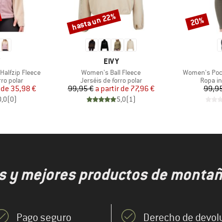
hasta un 22%
20%
Descuento
Descuento
CA
MARCA
EIVY
Artículo
Artículo
Halfzip Fleece
Women's Ball Fleece
Women's Pock
p
Product group
Produc
rro polar
Jerséis de forro polar
Ropa in
ecio
ecio reducido
Precio
Precio reducido
 de
35,98 €
99,95 €
a partir de
77,96 €
99,95
0,0
(
0
)
5,0
(
1
)
s y mejores productos de montaña
Pago seguro
Derecho de devol