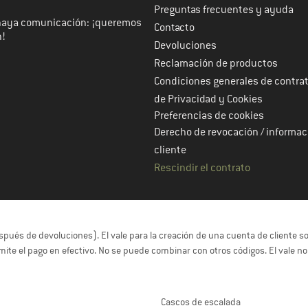
Preguntas frecuentes y ayuda
haya comunicación: ¡queremos
Contacto
n!
Devoluciones
Reclamación de productos
Condiciones generales de contra
de Privacidad y Cookies
Preferencias de cookies
Derecho de revocación / informac
cliente
Rescindir el contrato
espués de devoluciones). El vale para la creación de una cuenta de cliente 
ermite el pago en efectivo. No se puede combinar con otros códigos. El vale n
Cascos de escalada