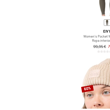
EIV
Women's Pocket W
Ropa interio
99,95 €
7
60%