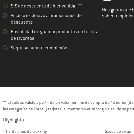
5 € de descuento de bienvenida **
Nos gusta que 
Acceso exclusivo a promociones de
saber tu opinió
descuento
Posibilidad de guardar productos en tu lista
de favoritos
Sorpresa para tu cumpleaños
** El vale es válido a partir de un valor mínimo de compra de 40 euros (d
las categorías de libros y tarjetas, alimentación outdoor y vales. No se p
Highlights
Pantalones de trekking
Sacos de vivac