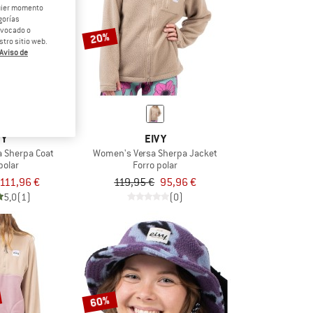
quier momento
gorías
revocado o
20%
tro sitio web.
Aviso de
VY
EIVY
 Sherpa Coat
Women's Versa Sherpa Jacket
polar
Forro polar
111,96 €
119,95 €
95,96 €
5,0
(1)
(0)
60%