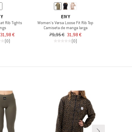
VY
EIVY
t Rib Tights
Women's Versa Loose Fit Rib Top
ings
Camiseta de manga larga
31,98 €
79,95 €
31,98 €
(0)
(0)