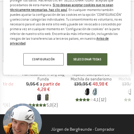
proteger tus datos. Haciendo clic en "SELECCIONAR TODAS" aceptas que
procedamos de esta manera.
Si no deseas aceptar cookies que no sean
técnicamente necesarias, haz clic aquí
. En cualquier momento también
PRODUCTOS TOP DE TUS MARCAS FAVORITAS
puedes ajustar la configuración de las cookies en la opción "CONFIGURACIÓN"
y seleccionar categorías individuales. Tu consentimiento es voluntario, no es
necesario para el uso de este sitio web y puede ser revocado o concedido por
primera vez en cualquier momento en "Configuración de cookies" en la parte
inferior de nuestro sitio web. Encontrarás más información, incluyendo los
riesgos de las transferencias a terceros países, en nuestro
Aviso de
privacidad
.
n 50%
57%
65%
40
o
Descuento
Descuento
Desc
CONFIGURACIÓN
SELECCIONAR TODAS
A
MARCA
MARCA
C
STOIC
STOIC
Artículo
Artículo
A
ite Dry Bag
HarnosandSt. II Dry Bag
NijakSt. Backpack 28
K
ct group
Product group
Product group
Product 
a
Funda
Mochila de senderismo
Mochila 
ecio
ecio reducido
Precio
Precio reducido
Precio
Precio reducido
artir de
9,95 €
a partir de
139,95 €
48,98 €
139,9
€
4,28 €
4,1
(
12
)
3,7
(
6
)
5,0
(
2
)
Jürgen de Bergfreunde - Comprador