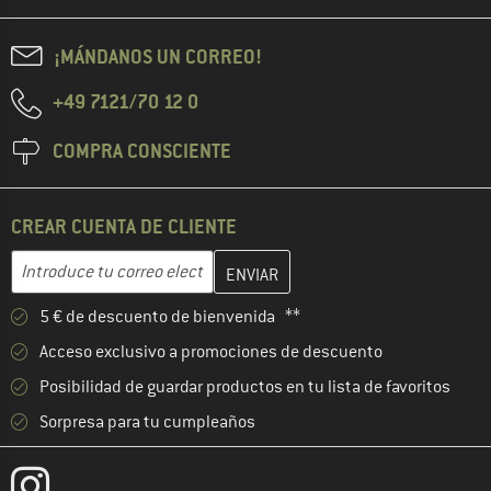
¡MÁNDANOS UN CORREO!
+49 7121/70 12 0
COMPRA CONSCIENTE
CREAR CUENTA DE CLIENTE
Introduce aquí tu dirección de correo electrónico y crea tu cuenta
Dirección de correo electrónico
5 € de descuento de bienvenida **
Acceso exclusivo a promociones de descuento
Posibilidad de guardar productos en tu lista de favoritos
Sorpresa para tu cumpleaños