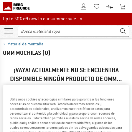
A la cuenta de cliente
A la 
A la lista de favori
A la compar
Up to 50% off now in our summer sale
Up to 50% off now in our summer sale »
Material de montaña
OMM MOCHILAS
(0)
¡VAYA! ACTUALMENTE NO SE ENCUENTRA
DISPONIBLE NINGÚN PRODUCTO DE OMM...
... pero podemos ofrecerte alternativas. Para que puedas
encontrarlas rápido, puedes recurrir a una de las siguientes
opciones:
Utilizamos cookies y tecnologías similares para garantizar las funciones
necesarias de nuestro sitio Web. También ofrecemos servicios y
características adicionales, analizamos nuestro tráfico de datos para
» Vuelve a la página anterior
y busca de nuevo empleando
personalizar el contenido y la publicidad, y para proporcionar recursos de
menos filtros.
redes sociales. Esto también permite a nuestros socios de redes sociales,
publicidad y análisis conocer el uso de nuestro sitio Web, algunos de los
cuales se encuentran en terceros países sin las salvaguardas adecuadas para