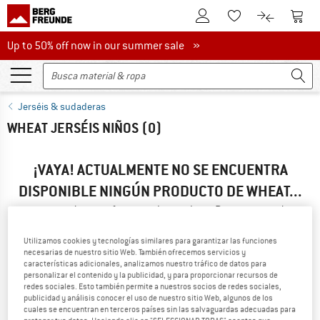
A la cuenta de cliente
A la 
A la lista de favori
A la compar
Up to 50% off now in our summer sale
Up to 50% off now in our summer sale »
Jerséis & sudaderas
WHEAT JERSÉIS NIÑOS
(0)
¡VAYA! ACTUALMENTE NO SE ENCUENTRA
DISPONIBLE NINGÚN PRODUCTO DE WHEAT...
... pero podemos ofrecerte alternativas. Para que puedas
encontrarlas rápido, puedes recurrir a una de las siguientes
opciones:
Utilizamos cookies y tecnologías similares para garantizar las funciones
necesarias de nuestro sitio Web. También ofrecemos servicios y
características adicionales, analizamos nuestro tráfico de datos para
» Vuelve a la página anterior
y busca de nuevo empleando
personalizar el contenido y la publicidad, y para proporcionar recursos de
menos filtros.
redes sociales. Esto también permite a nuestros socios de redes sociales,
publicidad y análisis conocer el uso de nuestro sitio Web, algunos de los
cuales se encuentran en terceros países sin las salvaguardas adecuadas para