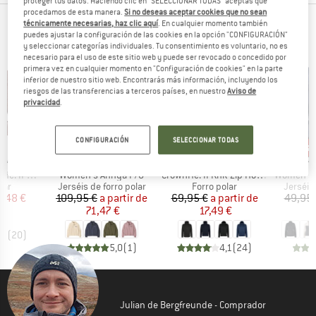
proteger tus datos. Haciendo clic en "SELECCIONAR TODAS" aceptas que
procedamos de esta manera.
Si no deseas aceptar cookies que no sean
técnicamente necesarias, haz clic aquí
. En cualquier momento también
PRODUCTOS TOP DE TUS MARCAS FAVORITAS
puedes ajustar la configuración de las cookies en la opción "CONFIGURACIÓN"
y seleccionar categorías individuales. Tu consentimiento es voluntario, no es
necesario para el uso de este sitio web y puede ser revocado o concedido por
primera vez en cualquier momento en "Configuración de cookies" en la parte
inferior de nuestro sitio web. Encontrarás más información, incluyendo los
riesgos de las transferencias a terceros países, en nuestro
Aviso de
privacidad
.
hasta un 35%
hasta un 75%
has
o
Descuento
Descuento
Desc
CONFIGURACIÓN
SELECCIONAR TODAS
MARCA
MARCA
MA
PEAK
PATAGONIA
HEBER PEAK
CO
Artículo
Artículo
Artículo
 Zip Hoody
Women's Ahnya P/O
CrownHe. II Knit Zip Hoody
Women's Benton Sprin
 group
Product group
Product group
Product
lar
Jerséis de forro polar
Forro polar
Jerséis 
ecio
ecio reducido
Precio
Precio reducido
Precio
Precio reducido
4,48 €
109,95 €
a partir de
69,95 €
a partir de
49,95 
71,47 €
17,49 €
2
,4
(
20
)
5,0
(
1
)
4,1
(
24
)
Julian de Bergfreunde - Comprador