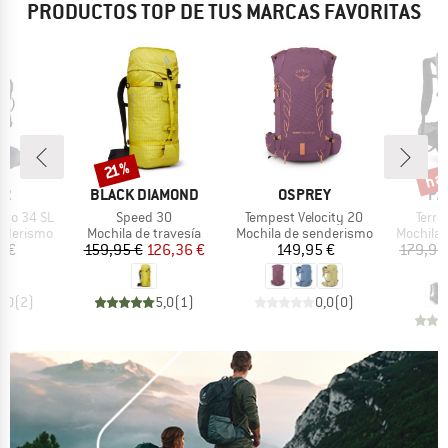
PRODUCTOS TOP DE TUS MARCAS FAVORITAS
has
Descuento
Desc
21%
A
MARCA
MARCA
MA
ER
BLACK DIAMOND
OSPREY
PA
Artículo
Artículo
Artíc
Pro 34 SL
Speed 30
Tempest Velocity 20
Terra
p
Product group
Product group
Product 
enderismo
Mochila de travesía
Mochila de senderismo
Mochila 
ecio
Precio
Precio reducido
Precio
5 €
159,95 €
126,36 €
149,95 €
179,95
1
5,0
(
2
)
5,0
(
1
)
0,0
(
0
)