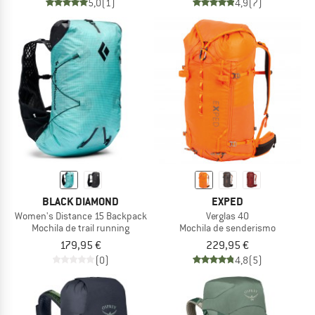
5,0
(1)
4,9
(7)
BLACK DIAMOND
EXPED
Women's Distance 15 Backpack
Verglas 40
Mochila de trail running
Mochila de senderismo
179,95 €
229,95 €
(0)
4,8
(5)