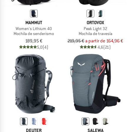
MAMMUT
ORTOVOX
Women's Lithium 40
Peak Light 32
Mochila de senderismo
Mochila de travesía
189,95 €
219,95 €
a partir de 164,96 €
5,0
(4)
4,6
(21)
DEUTER
SALEWA