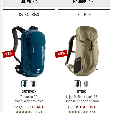
RESPUESTA
LAS MOCHILAS PARA MUJER TIENEN UNA MENOR LONGIT
RESPUESTA
LAS MOCHILAS PA
MUJER
HOMBRE
CATEGORÍAS
FILTROS
15%
65%
ORTOVOX
STOIC
Traverse 20
NijakSt. Backpack 28
Mochila de travesía
Mochila de senderismo
129,95 €
110,46 €
139,95 €
48,98 €
4,8
(12)
4,0
(11)