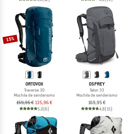
15%
ORTOVOX
OSPREY
Traverse 30
Talon 33
Mochila de senderismo
Mochila de senderismo
159,95 €
135,96 €
169,95 €
5,0
(6)
4,8
(15)