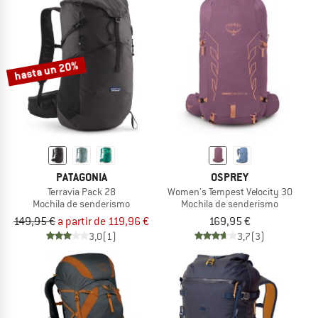
hasta un 20%
PATAGONIA
OSPREY
Terravia Pack 28
Women's Tempest Velocity 30
Mochila de senderismo
Mochila de senderismo
149,95 €
a partir de 119,96 €
169,95 €
3,0
(1)
3,7
(3)