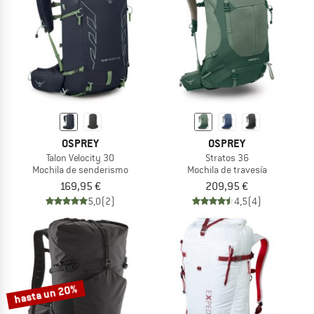
OSPREY
OSPREY
Talon Velocity 30
Stratos 36
Mochila de senderismo
Mochila de travesía
169,95 €
209,95 €
5,0
(2)
4,5
(4)
hasta un 20%