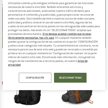
Utilizamos cookies y tecnologías similares para garantizar las funciones
necesarias de nuestro sitio Web. También ofrecemos servicios y
características adicionales, analizamos nuestro tráfico de datos para
personalizar el contenido y la publicidad, y para proporcionar recursos de
redes sociales. Esto también permite a nuestros socios de redes sociales,
publicidad y análisis conocer el uso de nuestro sitio Web, algunos de los
cuales se encuentran en terceros países sin las salvaguardas adecuadas para
proteger tus datos. Haciendo clic en "SELECCIONAR TODAS" aceptas que
procedamos de esta manera.
Si no deseas aceptar cookies que no sean
técnicamente necesarias, haz clic aquí
. En cualquier momento también
puedes ajustar la configuración de las cookies en la opción "CONFIGURACIÓN"
y seleccionar categorías individuales. Tu consentimiento es voluntario, no es
necesario para el uso de este sitio web y puede ser revocado o concedido por
primera vez en cualquier momento en "Configuración de cookies" en la parte
Our summer sale enters its next
inferior de nuestro sitio web. Encontrarás más información, incluyendo los
phase
riesgos de las transferencias a terceros países, en nuestro
Aviso de
privacidad
.
NOW UP TO 50% OFF
CONFIGURACIÓN
SELECCIONAR TODAS
TO THE SALE
21%