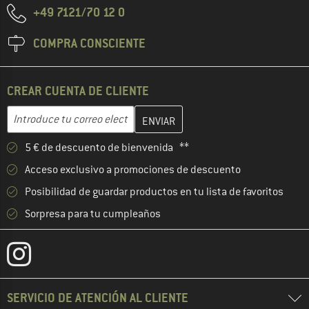
+49 7121/70 12 0
COMPRA CONSCIENTE
CREAR CUENTA DE CLIENTE
Introduce aquí tu dirección de correo electrónico y crea tu cuenta
Dirección de correo electrónico
5 € de descuento de bienvenida **
Acceso exclusivo a promociones de descuento
Posibilidad de guardar productos en tu lista de favoritos
Sorpresa para tu cumpleaños
SERVICIO DE ATENCIÓN AL CLIENTE