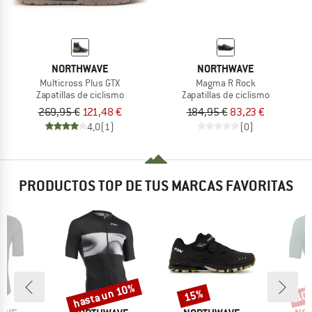
NORTHWAVE
NORTHWAVE
Multicross Plus GTX
Magma R Rock
Zapatillas de ciclismo
Zapatillas de ciclismo
269,95 €
121,48 €
184,95 €
83,23 €
4,0
(1)
(0)
PRODUCTOS TOP DE TUS MARCAS FAVORITAS
hasta un 10%
15%
10
o
Descuento
Descuento
Desc