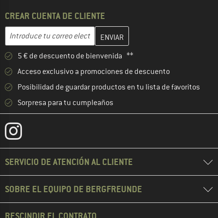
CREAR CUENTA DE CLIENTE
Introduce aquí tu dirección de correo electrónico y crea tu cuenta
Dirección de correo electrónico
5 € de descuento de bienvenida **
Acceso exclusivo a promociones de descuento
Posibilidad de guardar productos en tu lista de favoritos
Sorpresa para tu cumpleaños
SERVICIO DE ATENCIÓN AL CLIENTE
SOBRE EL EQUIPO DE BERGFREUNDE
RESCINDIR EL CONTRATO