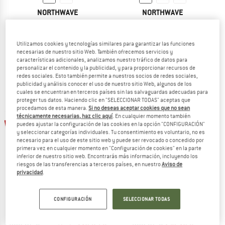
NORTHWAVE
NORTHWAVE
Sonic Plus Wide
Hammer Plus
Zapatillas de ciclismo
Zapatillas de ciclismo
119,95 €
101,96 €
134,95 €
a partir de 87,72 €
Utilizamos cookies y tecnologías similares para garantizar las funciones
necesarias de nuestro sitio Web. También ofrecemos servicios y
(0)
5,0
(1)
características adicionales, analizamos nuestro tráfico de datos para
personalizar el contenido y la publicidad, y para proporcionar recursos de
redes sociales. Esto también permite a nuestros socios de redes sociales,
publicidad y análisis conocer el uso de nuestro sitio Web, algunos de los
cuales se encuentran en terceros países sin las salvaguardas adecuadas para
proteger tus datos. Haciendo clic en "SELECCIONAR TODAS" aceptas que
procedamos de esta manera.
Si no deseas aceptar cookies que no sean
hasta un 30%
técnicamente necesarias, haz clic aquí
. En cualquier momento también
15%
puedes ajustar la configuración de las cookies en la opción "CONFIGURACIÓN"
y seleccionar categorías individuales. Tu consentimiento es voluntario, no es
necesario para el uso de este sitio web y puede ser revocado o concedido por
primera vez en cualquier momento en "Configuración de cookies" en la parte
inferior de nuestro sitio web. Encontrarás más información, incluyendo los
riesgos de las transferencias a terceros países, en nuestro
Aviso de
privacidad
.
NORTHWAVE
NORTHWAVE
CONFIGURACIÓN
SELECCIONAR TODAS
Striker
Striker Wide
Zapatillas de ciclismo
Zapatillas de ciclismo