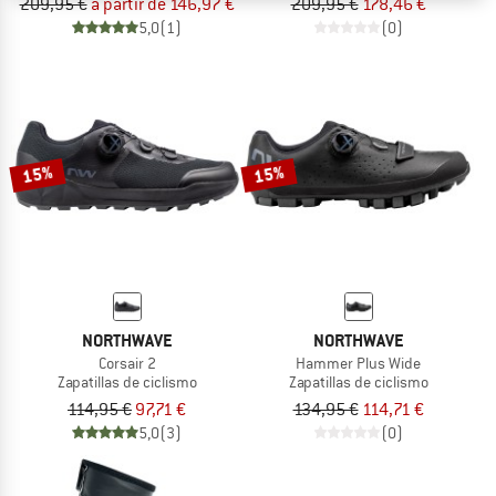
209,95 €
a partir de 146,97 €
209,95 €
178,46 €
5,0
(1)
(0)
15%
15%
NORTHWAVE
NORTHWAVE
Corsair 2
Hammer Plus Wide
Zapatillas de ciclismo
Zapatillas de ciclismo
114,95 €
97,71 €
134,95 €
114,71 €
5,0
(3)
(0)