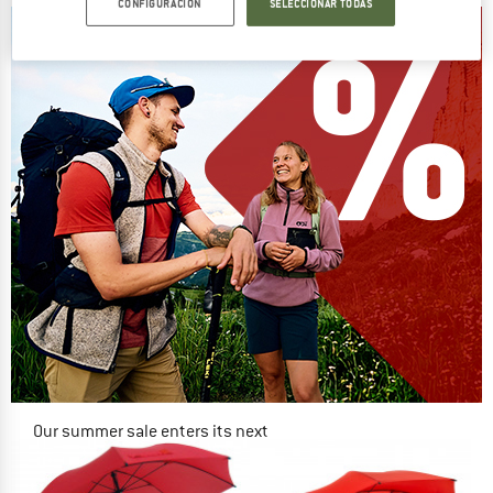
CONFIGURACIÓN
SELECCIONAR TODAS
Our summer sale enters its next
phase
NOW UP TO 50% OFF