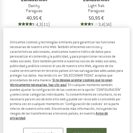
Dainty
Light Trek
Paraguas
Paraguas
40,95 €
50,95 €
4,3
(11)
3,4
(14)
Utilizamos cookies y tecnologías similares para garantizar las funciones
necesarias de nuestro sitio Web. También ofrecemos servicios y
características adicionales, analizamos nuestro tráfico de datos para
personalizar el contenido y la publicidad, y para proporcionar recursos de
redes sociales. Esto también permite a nuestros socios de redes sociales,
publicidad y análisis conocer el uso de nuestro sitio Web, algunos de los
cuales se encuentran en terceros países sin las salvaguardas adecuadas para
proteger tus datos. Haciendo clic en "SELECCIONAR TODAS" aceptas que
procedamos de esta manera.
Si no deseas aceptar cookies que no sean
técnicamente necesarias, haz clic aquí
. En cualquier momento también
puedes ajustar la configuración de las cookies en la opción "CONFIGURACIÓN"
y seleccionar categorías individuales. Tu consentimiento es voluntario, no es
necesario para el uso de este sitio web y puede ser revocado o concedido por
primera vez en cualquier momento en "Configuración de cookies" en la parte
EUROSCHIRM
EUROSCHIRM
inferior de nuestro sitio web. Encontrarás más información, incluyendo los
riesgos de las transferencias a terceros países, en nuestro
Aviso de
Light Trek Ultra
Telescope Handsfree
privacidad
.
Paraguas
Paraguas
a partir de 50,95 €
87,95 €
3,2
(17)
4,6
(16)