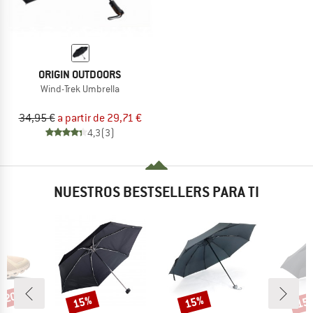
ORIGIN OUTDOORS
Wind-Trek Umbrella
34,95 €
a partir de 29,71 €
4,3
(3)
NUESTROS BESTSELLERS PARA TI
n 20%
15%
15%
15
o
Descuento
Descuento
Desc