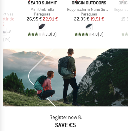
RCA
MARCA
MARCA
MARC
SEA TO SUMMIT
ORIGIN OUTDOORS
ORIGI
lo
Artículo
Artículo
Artículo
6
Mini Umbrella
Regenschirm Nano Sustain
Regenschir
up
Product group
Product group
P
portivas
Paraguas
Paraguas
P
ecio
ecio reducido
Precio
Precio reducido
Precio
Precio reducido
artir de
26,95 €
22,91 €
22,95 €
19,51 €
19,9
 €
+
8
3,0
(
3
)
4,0
(
3
)
,1
(
23
)
Register now &
SAVE €5