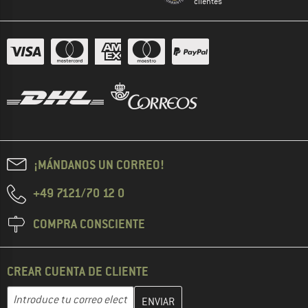
clientes
¡MÁNDANOS UN CORREO!
+49 7121/70 12 0
COMPRA CONSCIENTE
CREAR CUENTA DE CLIENTE
Introduce aquí tu dirección de correo electrónico y crea tu cuenta
Dirección de correo electrónico