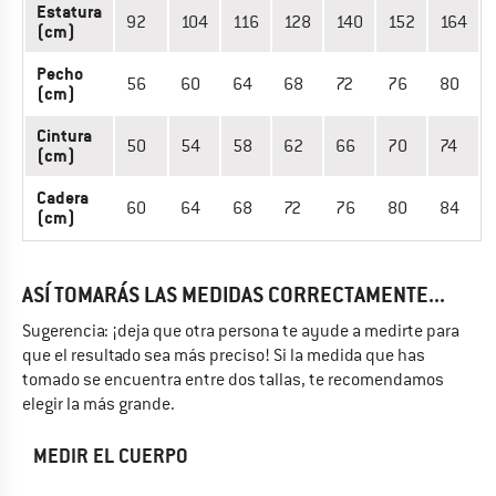
Estatura
92
104
116
128
140
152
164
(cm)
Pecho
56
60
64
68
72
76
80
(cm)
Cintura
50
54
58
62
66
70
74
(cm)
Cadera
60
64
68
72
76
80
84
(cm)
ASÍ TOMARÁS LAS MEDIDAS CORRECTAMENTE...
Sugerencia: ¡deja que otra persona te ayude a medirte para
que el resultado sea más preciso! Si la medida que has
tomado se encuentra entre dos tallas, te recomendamos
elegir la más grande.
MEDIR EL CUERPO