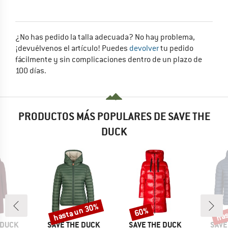
¿No has pedido la talla adecuada? No hay problema,
¡devuélvenos el artículo! Puedes
devolver
tu pedido
fácilmente y sin complicaciones dentro de un plazo de
100 días.
PRODUCTOS MÁS POPULARES DE SAVE THE
DUCK
hasta un 30%
has
60%
o
Descuento
Descuento
Desc
MARCA
MARCA
MARC
 DUCK
SAVE THE DUCK
SAVE THE DUCK
SAVE