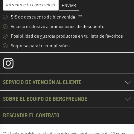
Introduce aquí tu dirección de correo electrónico y crea tu cuenta
Dirección de correo electrónico
5 € de descuento de bienvenida **
Acceso exclusivo a promociones de descuento
Posibilidad de guardar productos en tu lista de favoritos
Sorpresa para tu cumpleaños
SERVICIO DE ATENCIÓN AL CLIENTE
SOBRE EL EQUIPO DE BERGFREUNDE
RESCINDIR EL CONTRATO
** El vale es válido a partir de un valor mínimo de compra de 40 euros