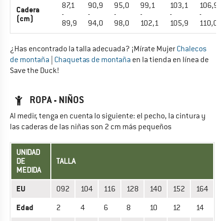
87,1
90,9
95,0
99,1
103,1
106,9
Cadera
-
-
-
-
-
-
(cm)
89,9
94,0
98,0
102,1
105,9
110,0
¿Has encontrado la talla adecuada? ¡Mírate Mujer
Chalecos
de montaña
|
Chaquetas de montaña
en la tienda en línea de
Save the Duck!
ROPA - NIÑOS
Al medir, tenga en cuenta lo siguiente: el pecho, la cintura y
las caderas de las niñas son 2 cm más pequeños
UNIDAD
DE
TALLA
MEDIDA
EU
092
104
116
128
140
152
164
Edad
2
4
6
8
10
12
14