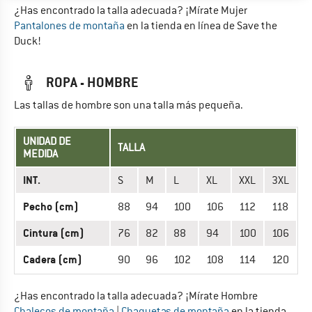
¿Has encontrado la talla adecuada? ¡Mírate Mujer
Pantalones de montaña
en la tienda en línea de Save the
Duck!
ROPA - HOMBRE
Las tallas de hombre son una talla más pequeña.
UNIDAD DE
TALLA
MEDIDA
INT.
S
M
L
XL
XXL
3XL
Pecho (cm)
88
94
100
106
112
118
Cintura (cm)
76
82
88
94
100
106
Cadera (cm)
90
96
102
108
114
120
¿Has encontrado la talla adecuada? ¡Mírate Hombre
Chalecos de montaña
|
Chaquetas de montaña
en la tienda