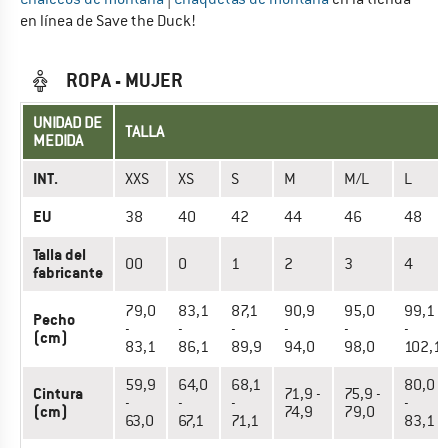
en línea de Save the Duck!
ROPA - MUJER
UNIDAD DE
TALLA
MEDIDA
INT.
XXS
XS
S
M
M/L
L
EU
38
40
42
44
46
48
Talla del
00
0
1
2
3
4
fabricante
79,0
83,1
87,1
90,9
95,0
99,1
Pecho
-
-
-
-
-
-
(cm)
83,1
86,1
89,9
94,0
98,0
102,1
59,9
64,0
68,1
80,0
Cintura
71,9 -
75,9 -
-
-
-
-
(cm)
74,9
79,0
63,0
67,1
71,1
83,1