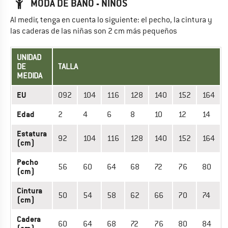
MODA DE BAÑO - NIÑOS
Al medir, tenga en cuenta lo siguiente: el pecho, la cintura y
las caderas de las niñas son 2 cm más pequeños
UNIDAD
DE
TALLA
MEDIDA
EU
092
104
116
128
140
152
164
Edad
2
4
6
8
10
12
14
Estatura
92
104
116
128
140
152
164
(cm)
Pecho
56
60
64
68
72
76
80
(cm)
Cintura
50
54
58
62
66
70
74
(cm)
Cadera
60
64
68
72
76
80
84