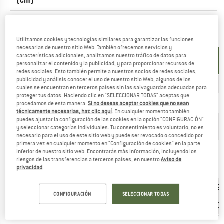
(cm)
PANTALONES/FALDAS - MUJER
Utilizamos cookies y tecnologías similares para garantizar las funciones
necesarias de nuestro sitio Web. También ofrecemos servicios y
UNIDAD DE
características adicionales, analizamos nuestro tráfico de datos para
TALLA
personalizar el contenido y la publicidad, y para proporcionar recursos de
MEDIDA
redes sociales. Esto también permite a nuestros socios de redes sociales,
publicidad y análisis conocer el uso de nuestro sitio Web, algunos de los
INT.
XXS
XS
S
M
M/L
L
cuales se encuentran en terceros países sin las salvaguardas adecuadas para
proteger tus datos. Haciendo clic en "SELECCIONAR TODAS" aceptas que
EU
38
40
42
44
46
48
procedamos de esta manera.
Si no deseas aceptar cookies que no sean
técnicamente necesarias, haz clic aquí
. En cualquier momento también
puedes ajustar la configuración de las cookies en la opción "CONFIGURACIÓN"
Talla del
00
0
1
2
3
4
y seleccionar categorías individuales. Tu consentimiento es voluntario, no es
fabricante
necesario para el uso de este sitio web y puede ser revocado o concedido por
primera vez en cualquier momento en "Configuración de cookies" en la parte
59,9
64,0
68,1
80,0
inferior de nuestro sitio web. Encontrarás más información, incluyendo los
Cintura
71,9 -
75,9 -
-
-
-
-
riesgos de las transferencias a terceros países, en nuestro
Aviso de
(cm)
74,9
79,0
63,0
67,1
71,1
83,1
privacidad
.
87,1
90,9
95,0
99,1
103,1
106,9
Cadera
CONFIGURACIÓN
SELECCIONAR TODAS
-
-
-
-
-
-
(cm)
89,9
94,0
98,0
102,1
105,9
110,0