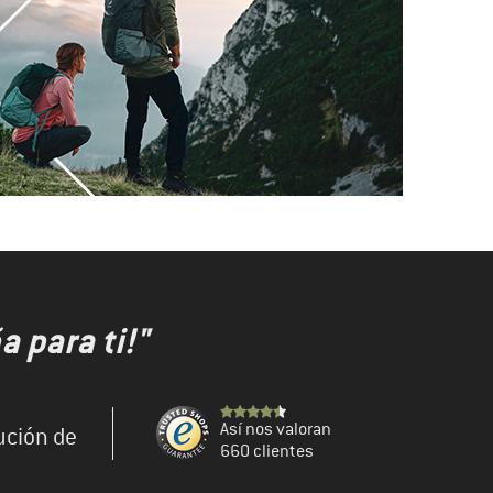
 para ti!"
Así nos valoran
ución de
660 clientes