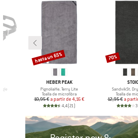
hasta un 65%
70%
Descuento
Descuento
MARCA
MARC
HEBER PEAK
STOI
Artículo
Artículo
ggle
PignoliaHe. Terry Lite
SandvikSt. Dry
Product group
Product gro
n
Toalla de microfibra
Toalla de mi
reducido
Precio
Precio reducido
Pr
Pr
€
10,95 €
a partir de
4,16 €
12,95 €
a parti
)
4,4
(
21
)
3
Register now &