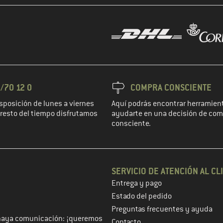
/70 12 0
COMPRA CONSCIENTE
sposición de lunes a viernes
Aquí podrás encontrar herramient
l resto del tiempo disfrutamos
ayudarte en una decisión de co
consciente.
SERVICIO DE ATENCIÓN AL CL
Entrega y pago
 de cliente en el siguiente paso
Estado del pedido
Preguntas frecuentes y ayuda
haya comunicación: ¡queremos
Contacto