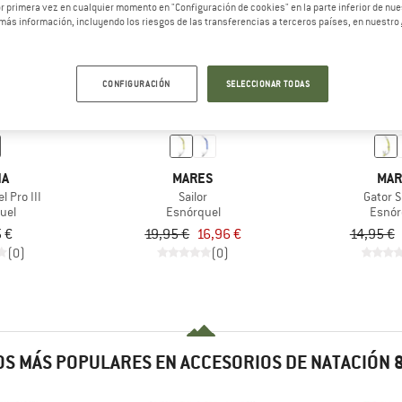
 primera vez en cualquier momento en "Configuración de cookies" en la parte inferior de nues
más información, incluyendo los riesgos de las transferencias a terceros países, en nuestro
15%
15%
CONFIGURACIÓN
SELECCIONAR TODAS
NA
MARES
MAR
 Pro III
Sailor
Gator 
uel
Esnórquel
Esnór
 €
19,95 €
16,96 €
14,95 €
(0)
(0)
S MÁS POPULARES EN ACCESORIOS DE NATACIÓN &