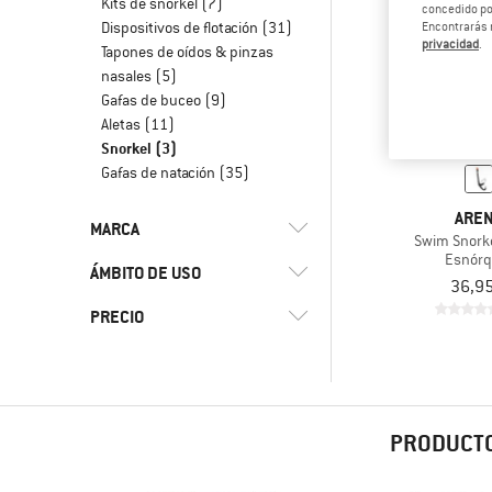
Kits de snorkel
(7)
concedido por
Dispositivos de flotación
(31)
Encontrarás 
privacidad
.
Tapones de oídos & pinzas
nasales
(5)
Gafas de buceo
(9)
Aletas
(11)
Snorkel
(3)
Gafas de natación
(35)
ARE
MARCA
Swim Snorkel
Esnórq
ÁMBITO DE USO
36,95
PRECIO
(3)
Deportes acuáticos
(3)
Snorkel
(1)
Arena
(2)
Mares
-
PRODUCTO
Solo productos en oferta