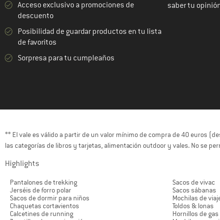
Acceso exclusivo a promociones de
saber tu opinió
descuento
Posibilidad de guardar productos en tu lista
de favoritos
Sorpresa para tu cumpleaños
** El vale es válido a partir de un valor mínimo de compra de 40 euros (d
las categorías de libros y tarjetas, alimentación outdoor y vales. No se p
Highlights
Pantalones de trekking
Sacos de vivac
Jerséis de forro polar
Sacos sábanas
Sacos de dormir para niños
Mochilas de viaj
Chaquetas cortavientos
Toldos & lonas
Calcetines de running
Hornillos de gas