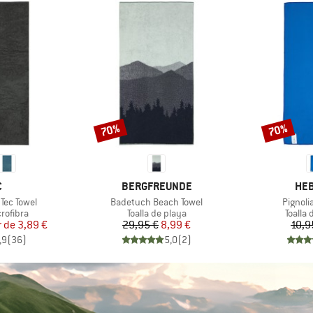
70%
70%
Descuento
Descuento
A
MARCA
MAR
C
BERGFREUNDE
HEB
Artículo
Artículo
Tec Towel
Badetuch Beach Towel
Pignolia
up
Product group
Produc
crofibra
Toalla de playa
Toalla 
ecio
ecio reducido
Precio
Precio reducido
r de
3,89 €
29,95 €
8,99 €
10,9
,9
(
36
)
5,0
(
2
)