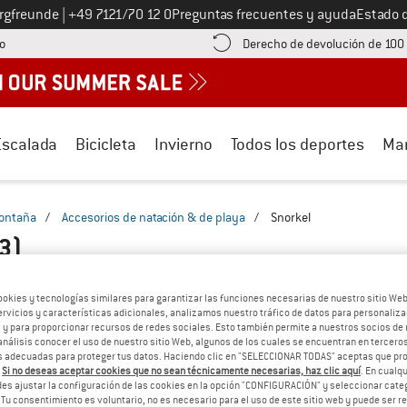
Llámenos al
ergfreunde
|
+49 7121/70 12 0
Preguntas frecuentes y ayuda
Estado 
¡encuentre información sobre el pago aquí! Se abre en una ventana de inf
o
Derecho de devolución de 100
Escalada
Bicicleta
Invierno
Todos los deportes
Ma
montaña
/
Accesorios de natación & de playa
/
Snorkel
3)
ookies y tecnologías similares para garantizar las funciones necesarias de nuestro sitio We
vicios y características adicionales, analizamos nuestro tráfico de datos para personalizar
, y para proporcionar recursos de redes sociales. Esto también permite a nuestros socios de 
análisis conocer el uso de nuestro sitio Web, algunos de los cuales se encuentran en terceros
 adecuadas para proteger tus datos. Haciendo clic en "SELECCIONAR TODAS" aceptas que p
.
Si no deseas aceptar cookies que no sean técnicamente necesarias, haz clic aquí
. En cual
es ajustar la configuración de las cookies en la opción "CONFIGURACIÓN" y seleccionar cate
 Tu consentimiento es voluntario, no es necesario para el uso de este sitio web y puede ser 