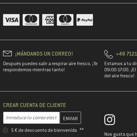
¡MÁNDANOS UN CORREO!
+49 7121
Después puedes salir a respirar aire fresco. ¡Te
Estamos a tu di
respondemos mientras tanto!
09:00-17:00. ¡E
del aire fresco!
CREAR CUENTA DE CLIENTE
Introduce aquí tu dirección de correo electrónico y crea tu cuenta
Dirección de correo electrónico
5 € de descuento de bienvenida **
Nos gusta que 