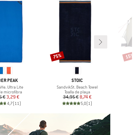
75%
15%
Descuento
Descu
CA
MARCA
ER PEAK
STOIC
Artículo
He. Ultra Lite
SandvikSt. Beach Towel
t group
Product group
de microfibra
Toalla de playa
Precio
Precio reducido
Precio
Precio reducido
5 €
3,29 €
34,95 €
8,74 €
4,7
(
11
)
5,0
(
1
)