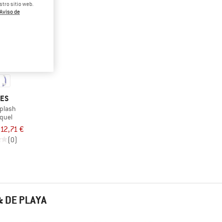
tro sitio web.
Aviso de
ES
Splash
quel
12,71 €
(0)
 DE PLAYA