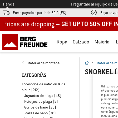
A la
Tienda
Pregúntale al equipo de B
Porte pagado a partir de 69 € (ES)
Pago segur
Up to 50% off now in our summer sale
Ropa
Calzado
Material
la pagina de inicio
Material de montaña
/
Material de 
SNORKEL
(
CATEGORÍAS
Accesorios de natación & de
Utilizamos c
playa
(212)
ofrecemos ser
la publicidad
Juguetes de playa
(48)
publicidad y 
Refugios de playa
(5)
salvaguardas
Gorros de baño
(20)
esta manera
también pued
Toallas de baño
(38)
individuales.