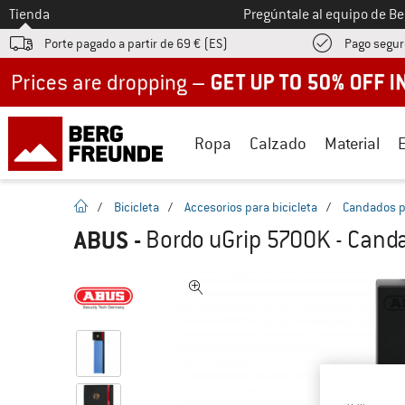
A la
Tienda
Pregúntale al equipo de B
Porte pagado a partir de 69 € (ES)
Pago segur
Up to 50% off now in our summer sale
Ropa
Calzado
Material
la pagina de inicio
/
Bicicleta
/
Accesorios para bicicleta
/
Candados pa
ABUS
-
Bordo uGrip 5700K - Canda