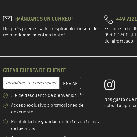
¡MÁNDANOS UN CORREO!
+49 7121
Después puedes salir a respirar aire fresco. ¡Te
Estamos a tu di
respondemos mientras tanto!
09:00-17:00. ¡E
del aire fresco!
CREAR CUENTA DE CLIENTE
Introduce aquí tu dirección de correo electrónico y crea tu cuenta
Dirección de correo electrónico
5 € de descuento de bienvenida **
Nos gusta que 
Acceso exclusivo a promociones de
saber tu opinió
descuento
Posibilidad de guardar productos en tu lista
de favoritos