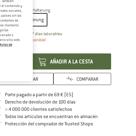
b. También
25%
 el contenido y
odelo:
80 cm - mit Halterung
redes sociales,
 países sin las
80 cm - mit Halterung
rocedamos de
quier momento
gorías
El enlace se abre en una ventana de inf
azo de entrega: 5-7 días laborables
revocado o
olo queda uno disponible!
tro sitio web.
Aviso de
ntidad:
AÑADIR A LA CESTA
GUARDAR
COMPARAR
¡encuentre más información so
Porte pagado a partir de 69 € (ES)
vaya a la política de devoluc
Derecho de devolución de 100 días
> 4 000 000 clientes satisfechos
Todos los artículos se encuentran en almacén
¡toda la información 
Protección del comprador de Trusted Shops