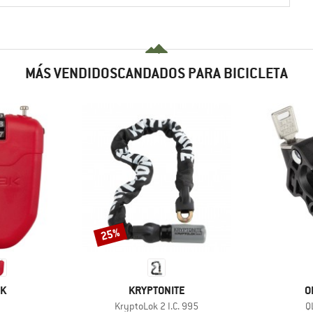
MÁS VENDIDOSCANDADOS PARA BICICLETA
25%
Descuento
A
MARCA
M
OK
KRYPTONITE
O
culo
Artículo
Ar
KryptoLok 2 I.C. 995
Q