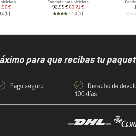
p
Product group
Produ
bicicleta
Candado para bicicleta
Canda
ecio
ecio reducido
Precio
Precio reducido
,96 €
92,95 €
69,71 €
1
0,0
(
0
)
4,0
(
1
)
áximo para que recibas tu paquet
Pago seguro
Derecho de devol
100 días