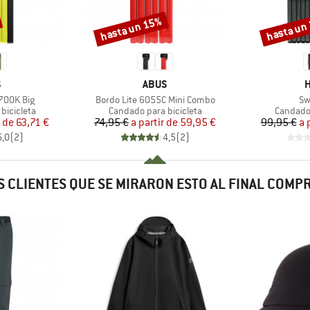
hasta un 15%
hasta un
Descuento
Descuento
CA
MARCA
M
S
ABUS
H
Artículo
Art
700K Big
Bordo Lite 6055C Mini Combo
Sw
p
Product group
Product
bicicleta
Candado para bicicleta
Candado 
ecio
ecio reducido
Precio
Precio reducido
r de
63,71 €
74,95 €
a partir de
59,95 €
99,95 €
a 
5,0
(
2
)
4,5
(
2
)
 CLIENTES QUE SE MIRARON ESTO AL FINAL COM