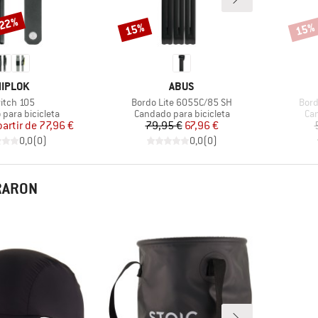
 22%
15%
15%
Descuento
Descu
ARCA
MARCA
IPLOK
ABUS
ículo
Artículo
Artí
itch 105
Bordo Lite 6055C/85 SH
Bord
 group
Product group
Pro
para bicicleta
Candado para bicicleta
Can
Precio
Precio reducido
Precio
Precio reducido
partir de
77,96 €
79,95 €
67,96 €
0,0
(
0
)
0,0
(
0
)
PRARON