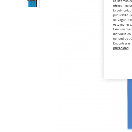
Utilizamos c
ofrecemos ser
la publicidad
publicidad y 
salvaguardas
esta manera
también pued
individuales.
concedido por
Encontrarás 
privacidad
.