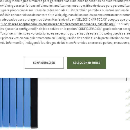
ookies y tecnologías similares para garantizar las funciones necesarias de nuestro sitio We
vicios y características adicionales, analizamos nuestro tráfico de datos para personalizar
M
, y para proporcionar recursos de redes sociales. Esto también permite a nuestros socios de 
análisis conocer el uso de nuestro sitio Web, algunos de los cuales se encuentran en terceros
 adecuadas para proteger tus datos. Haciendo clic en "SELECCIONAR TODAS" aceptas que p
.
Si no deseas aceptar cookies que no sean técnicamente necesarias, haz clic aquí
. En cual
es ajustar la configuración de las cookies en la opción "CONFIGURACIÓN" y seleccionar cate
Pl
 Tu consentimiento es voluntario, no es necesario para el uso de este sitio web y puede ser 
¡S
 primera vez en cualquier momento en "Configuración de cookies" en la parte inferior de nues
más información, incluyendo los riesgos de las transferencias a terceros países, en nuestro
Ca
CONFIGURACIÓN
SELECCIONAR TODAS