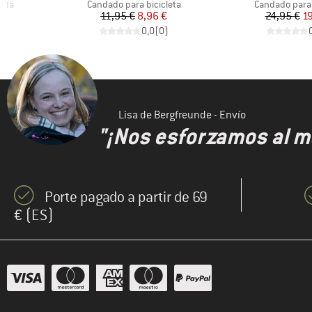
Product group
Product grou
leta
Candado para bicicleta
Candado para 
reducido
Precio
Precio reducido
Pr
Pr
€
11,95 €
8,96 €
24,95 €
19
)
0,0
(
0
)
Lisa de Bergfreunde - Envío
"¡Nos esforzamos al m
Porte pagado a partir de 69
€ (ES)