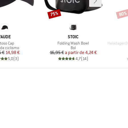
75%
80%
Descuento
Descu
MARCA
MARCA
VAUDE
STOIC
ículo
Artículo
Artículo
toso Cap
Folding Wash Bowl
HeladagenSt. 
ct group
Product group
 de ciclismo
Bol
Precio
Precio reducido
Precio
Precio reducido
5 €
14,98 €
16,95 €
a partir de
4,24 €
5,0
(
3
)
4,7
(
14
)