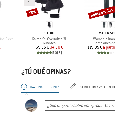
hasta un 30%
50%
Descuento
Descuento
MARCA
MARCA
STOIC
MAIER SP
Artículo
Artículo
ne Piece
KalmarSt. Overmitts 3L
Women's Inara
Product group
Product grou
Guantes
Pantalones de
reducido
Precio
Precio reducido
Pr
Pr
€
69,95 €
34,98 €
119,95 €
a parti
)
5,0
(
3
)
4
¿TÚ QUÉ OPINAS?
HAZ UNA PREGUNTA
ESCRIBE UNA VALORACI