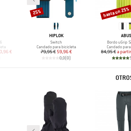
hasta un 25%
25%
Descuento
Descuento
MARCA
MAR
HIPLOK
ABU
Artículo
Artículo
06
Switch
Bordo uGrip 5
Product group
Product grou
leta
Candado para bicicleta
Candado para 
reducido
Precio
Precio reducido
Pr
Pr
0,96 €
79,95 €
59,96 €
84,95 €
a parti
)
0,0
(
0
)
OTROS