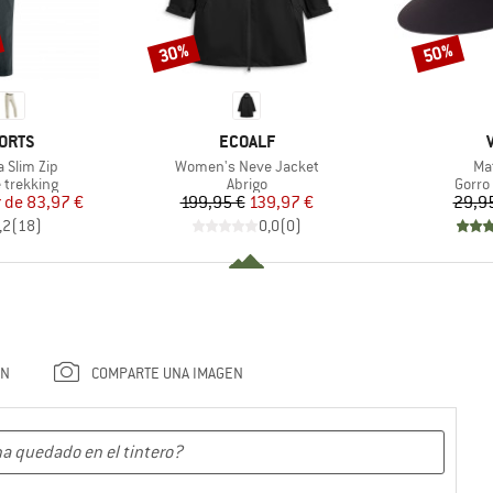
30%
50%
Descuento
Descuento
MARCA
ORTS
ECOALF
Artículo
Art
 Slim Zip
Women's Neve Jacket
Ma
p
Product group
Produ
 trekking
Abrigo
Gorro
ecio
ecio reducido
Precio
Precio reducido
r de
83,97 €
199,95 €
139,97 €
29,9
,2
(
18
)
0,0
(
0
)
ÓN
COMPARTE UNA IMAGEN