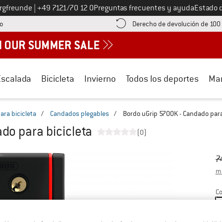
Llámenos al
ergfreunde
|
+49 7121/70 12 0
Preguntas frecuentes y ayuda
Estado 
¡encuentre información sobre el pago aquí! Se abre en una ventana de inf
o
Derecho de devolución de 100
Escalada
Bicicleta
Invierno
Todos los deportes
Ma
ra bicicleta
/
Candados plegables
/
Bordo uGrip 5700K - Candado para
do para bicicleta
(0)
Pr
Pr
7
má
Co