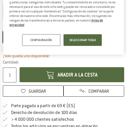
Color:
Iced Blue
y seleccionar categorías individuales. Tu consentimiento es voluntario, no es
necesario para el uso de este sitio web y puede ser revocado o concedido por
primera vez en cualquier momento en "Configuración de cookies" en la parte
inferior de nuestro sitio web. Encontrarás más información, incluyendo los
riesgos de las transferencias a terceros países, en nuestro
Aviso de
12%
17%
25%
25%
25%
privacidad
.
Talla:
51-55 cm - S
51-55 cm - S
54-58 cm - M
57-61 cm - L
CONFIGURACIÓN
SELECCIONAR TODAS
El enlace se abre en una ventana de
Plazo de entrega: 5-7 días laborables
¡Solo queda uno disponible!
Cantidad:
AÑADIR A LA CESTA
GUARDAR
COMPARAR
¡encuentre más información
Porte pagado a partir de 69 € (ES)
vaya a la política de devo
Derecho de devolución de 100 días
> 4 000 000 clientes satisfechos
Todos los artículos se encuentran en almacén