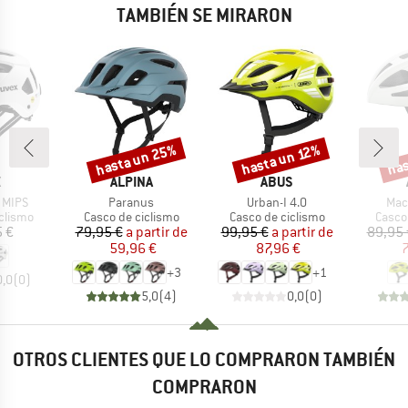
TAMBIÉN SE MIRARON
hasta un 25%
hasta un 12%
has
Descuento
Descuento
Desc
CA
MARCA
MARCA
X
ALPINA
ABUS
Artículo
Artículo
Artí
e MIPS
Paranus
Urban-I 4.0
Mac
oup
Product group
Product group
Produ
clismo
Casco de ciclismo
Casco de ciclismo
Casco
ecio
Precio
Precio reducido
Precio
Precio reducido
 €
79,95 €
a partir de
99,95 €
a partir de
89,95 
59,96 €
87,96 €
7
+
3
+
1
0,0
(
0
)
5,0
(
4
)
0,0
(
0
)
OTROS CLIENTES QUE LO COMPRARON TAMBIÉN
COMPRARON