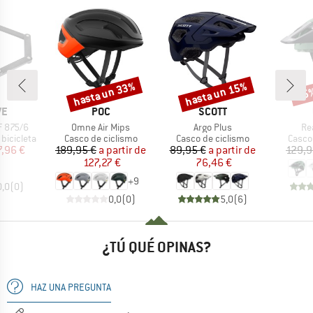
hasta un 33%
hasta un 15%
25
o
Descuento
Descuento
Desc
A
MARCA
MARCA
VE
POC
SCOTT
Artículo
Artículo
Art
F 875/6
Omne Air Mips
Argo Plus
Re
p
Product group
Product group
Produ
bicicleta
Casco de ciclismo
Casco de ciclismo
Casco
ecio
ecio reducido
Precio
Precio reducido
Precio
Precio reducido
7,96 €
189,95 €
a partir de
89,95 €
a partir de
129,9
127,27 €
76,46 €
+
9
0,0
(
0
)
0,0
(
0
)
5,0
(
6
)
¿TÚ QUÉ OPINAS?
HAZ UNA PREGUNTA