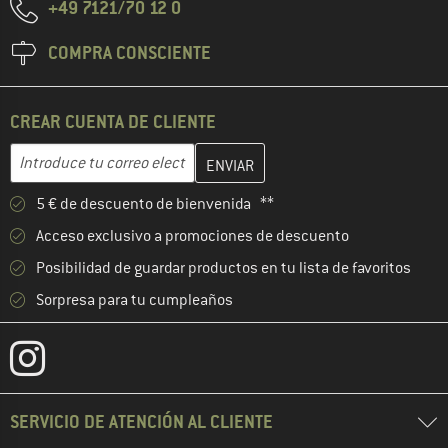
+49 7121/70 12 0
COMPRA CONSCIENTE
CREAR CUENTA DE CLIENTE
Introduce aquí tu dirección de correo electrónico y crea tu cuenta
Dirección de correo electrónico
5 € de descuento de bienvenida **
Acceso exclusivo a promociones de descuento
Posibilidad de guardar productos en tu lista de favoritos
Sorpresa para tu cumpleaños
SERVICIO DE ATENCIÓN AL CLIENTE