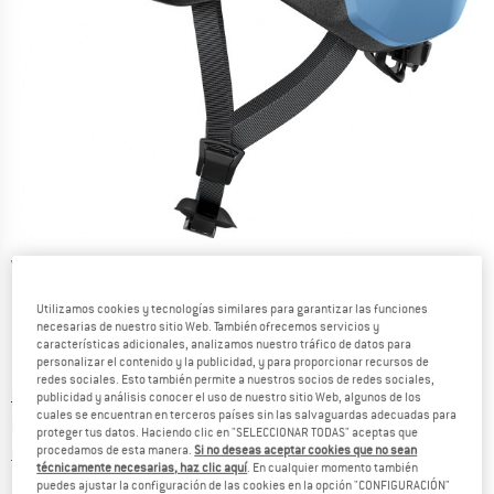
Vistas detalladas
Utilizamos cookies y tecnologías similares para garantizar las funciones
necesarias de nuestro sitio Web. También ofrecemos servicios y
características adicionales, analizamos nuestro tráfico de datos para
personalizar el contenido y la publicidad, y para proporcionar recursos de
redes sociales. Esto también permite a nuestros socios de redes sociales,
publicidad y análisis conocer el uso de nuestro sitio Web, algunos de los
Precio original :
Precio:
89,95
€
cuales se encuentran en terceros países sin las salvaguardas adecuadas para
67,46
€
incl. IVA
proteger tus datos. Haciendo clic en "SELECCIONAR TODAS" aceptas que
procedamos de esta manera.
Si no deseas aceptar cookies que no sean
Información sobre los gastos de envío. Se abre en u
más Gastos de envío
técnicamente necesarias, haz clic aquí
. En cualquier momento también
puedes ajustar la configuración de las cookies en la opción "CONFIGURACIÓN"