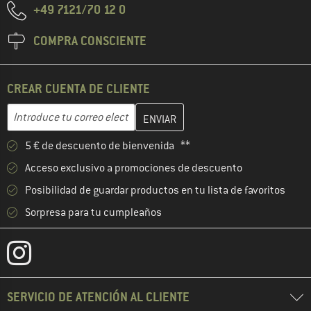
+49 7121/70 12 0
COMPRA CONSCIENTE
CREAR CUENTA DE CLIENTE
Introduce aquí tu dirección de correo electrónico y crea tu cuenta
Dirección de correo electrónico
5 € de descuento de bienvenida **
Acceso exclusivo a promociones de descuento
Posibilidad de guardar productos en tu lista de favoritos
Sorpresa para tu cumpleaños
SERVICIO DE ATENCIÓN AL CLIENTE