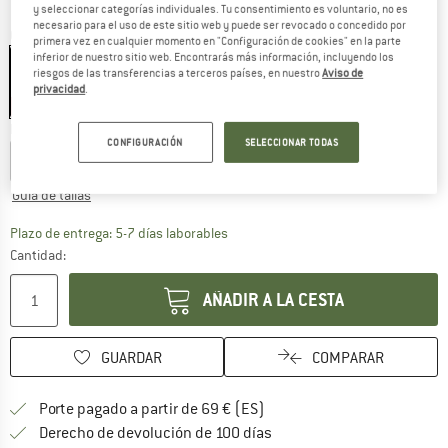
y seleccionar categorías individuales. Tu consentimiento es voluntario, no es
necesario para el uso de este sitio web y puede ser revocado o concedido por
Color:
Crystal Sky
primera vez en cualquier momento en "Configuración de cookies" en la parte
inferior de nuestro sitio web. Encontrarás más información, incluyendo los
riesgos de las transferencias a terceros países, en nuestro
Aviso de
privacidad
.
30%
Elegir talla:
CONFIGURACIÓN
SELECCIONAR TODAS
XS
S
M
L
XL
XXL
Guía de tallas
El enlace se abre en una ventana de
Plazo de entrega: 5-7 días laborables
Cantidad:
AÑADIR A LA CESTA
GUARDAR
COMPARAR
¡encuentre más información
Porte pagado a partir de 69 € (ES)
vaya a la política de devo
Derecho de devolución de 100 días