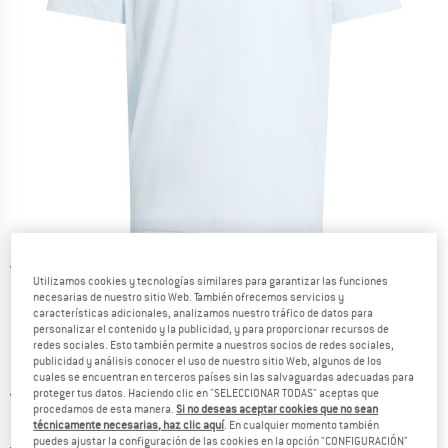
Vistas detalladas
Utilizamos cookies y tecnologías similares para garantizar las funciones
necesarias de nuestro sitio Web. También ofrecemos servicios y
características adicionales, analizamos nuestro tráfico de datos para
personalizar el contenido y la publicidad, y para proporcionar recursos de
redes sociales. Esto también permite a nuestros socios de redes sociales,
publicidad y análisis conocer el uso de nuestro sitio Web, algunos de los
cuales se encuentran en terceros países sin las salvaguardas adecuadas para
Precio original :
Precio:
49,95
€
proteger tus datos. Haciendo clic en "SELECCIONAR TODAS" aceptas que
procedamos de esta manera.
Si no deseas aceptar cookies que no sean
34,97
€
incl. IVA
técnicamente necesarias, haz clic aquí
. En cualquier momento también
Información sobre los gastos de envío. Se abre en u
más Gastos de envío
puedes ajustar la configuración de las cookies en la opción "CONFIGURACIÓN"