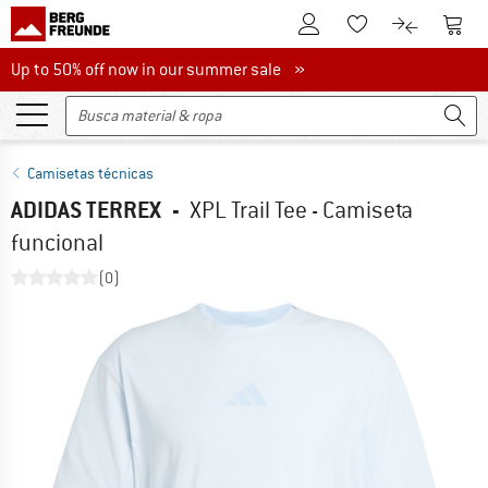
A la cuenta de cliente
A la 
A la lista de favori
A la compar
Up to 50% off now in our summer sale
Up to 50% off now in our summer sale »
Camisetas técnicas
ADIDAS TERREX
-
XPL Trail Tee - Camiseta
funcional
(0)