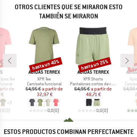
OTROS CLIENTES QUE SE MIRARON ESTO
TAMBIÉN SE MIRARON
n 30%
hasta un 40%
hasta un 25%
has
o
Descuento
Descuento
Desc
A
MARCA
MARCA
MARC
AS
ADIDAS TERREX
ADIDAS TERREX
ADID
Artículo
Artículo
Artí
ipes Tee
XPR Tee
XPR Shorts
Xplo
up
Product group
Product group
Produc
ncional
Camiseta funcional
Pantalones cortos de running
Camise
ecio
ecio reducido
Precio
Precio reducido
Precio
Precio reducido
artir de
54,95 €
a partir de
64,95 €
a partir de
54,95 
 €
32,97 €
48,71 €
2
+
3
0,0
(
0
)
0,0
(
0
)
0,0
(
0
)
ESTOS PRODUCTOS COMBINAN PERFECTAMENTE