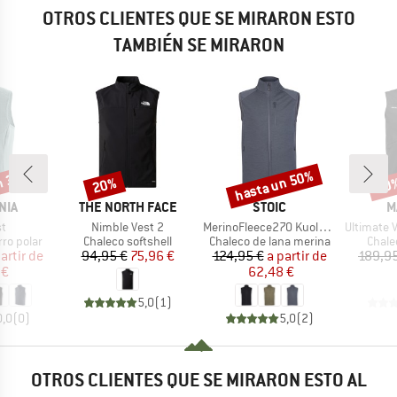
OTROS CLIENTES QUE SE MIRARON ESTO
TAMBIÉN SE MIRARON
n 32%
hasta un 50%
20%
20
o
Descuento
Descuento
Desc
MARCA
MARCA
M
NIA
THE NORTH FACE
STOIC
M
o
Artículo
Artículo
Artículo
st
Nimble Vest 2
MerinoFleece270 KuolpaLightSt. Vest
Ultimate VII
p
Product group
Product group
Produ
rro polar
Chaleco softshell
Chaleco de lana merina
Chale
ecio
ecio reducido
Precio
Precio reducido
Precio
Precio reducido
artir de
94,95 €
75,96 €
124,95 €
a partir de
189,9
 €
62,48 €
5,0
(
1
)
0,0
(
0
)
5,0
(
2
)
OTROS CLIENTES QUE SE MIRARON ESTO AL