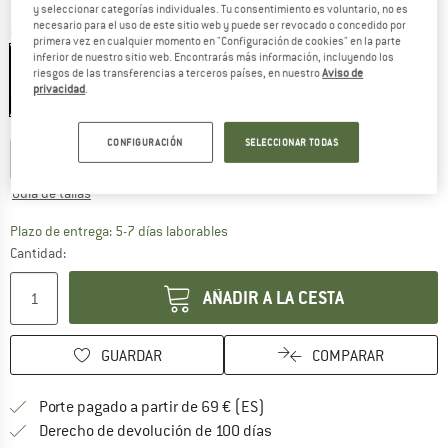
y seleccionar categorías individuales. Tu consentimiento es voluntario, no es
necesario para el uso de este sitio web y puede ser revocado o concedido por
Color:
Black
primera vez en cualquier momento en "Configuración de cookies" en la parte
inferior de nuestro sitio web. Encontrarás más información, incluyendo los
riesgos de las transferencias a terceros países, en nuestro
Aviso de
privacidad
.
30%
Elegir talla:
CONFIGURACIÓN
SELECCIONAR TODAS
XS
S
M
L
XL
XXL
Guía de tallas
El enlace se abre en una ventana de
Plazo de entrega: 5-7 días laborables
Cantidad:
AÑADIR A LA CESTA
GUARDAR
COMPARAR
¡encuentre más información
Porte pagado a partir de 69 € (ES)
vaya a la política de devo
Derecho de devolución de 100 días