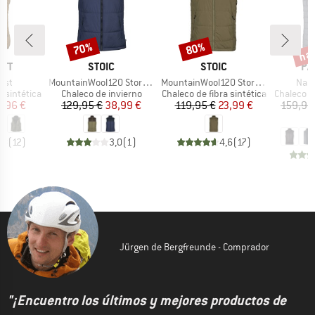
has
70%
80%
o
Descuento
Descuento
Desc
MARCA
MARCA
MA
RTT
STOIC
STOIC
PA
Artículo
Artículo
Artíc
Vest
MountainWool120 StorboSt. II Vest
MountainWool120 StorboSt. Vest
Nano
Product group
Product group
Product 
a sintética
Chaleco de invierno
Chaleco de fibra sintética
Chaleco de
ecio
ecio reducido
Precio
Precio reducido
Precio
Precio reducido
1,96 €
129,95 €
38,99 €
119,95 €
23,99 €
159,95
1
,8
(
12
)
3,0
(
1
)
4,6
(
17
)
Jürgen de Bergfreunde - Comprador
"¡Encuentro los últimos y mejores productos de