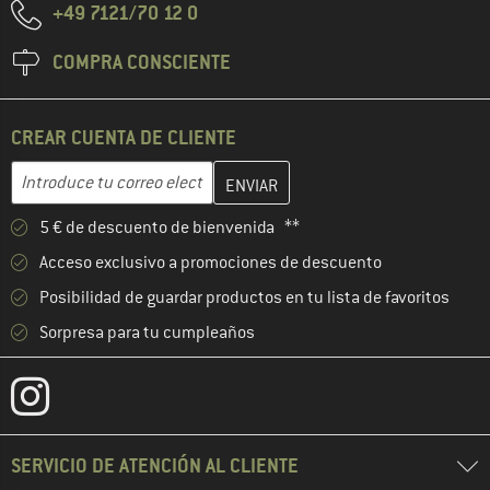
+49 7121/70 12 0
COMPRA CONSCIENTE
CREAR CUENTA DE CLIENTE
Introduce aquí tu dirección de correo electrónico y crea tu cuenta
Dirección de correo electrónico
5 € de descuento de bienvenida **
Acceso exclusivo a promociones de descuento
Posibilidad de guardar productos en tu lista de favoritos
Sorpresa para tu cumpleaños
SERVICIO DE ATENCIÓN AL CLIENTE