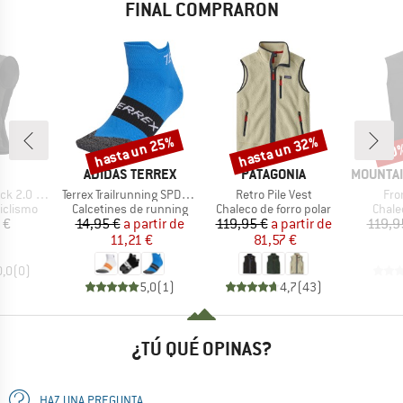
FINAL COMPRARON
hasta un 25%
hasta un 32%
20
Descuento
Descuento
Desc
CA
MARCA
MARCA
MARCA
ADIDAS TERREX
PATAGONIA
MOUNTAI
Artículo
Artículo
Artí
2.0 Vest
Terrex Trailrunning SPD Socks
Retro Pile Vest
Fro
up
Product group
Product group
Produ
iclismo
Calcetines de running
Chaleco de forro polar
Chale
ecio
Precio
Precio reducido
Precio
Precio reducido
 €
14,95 €
a partir de
119,95 €
a partir de
119,9
11,21 €
81,57 €
0,0
(
0
)
5,0
(
1
)
4,7
(
43
)
¿TÚ QUÉ OPINAS?
HAZ UNA PREGUNTA