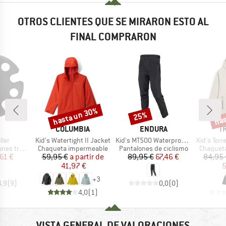
OTROS CLIENTES QUE SE MIRARON ESTO AL
FINAL COMPRARON
hasta un 30%
has
25%
o
Descuento
Descuento
Desc
CA
MARCA
MARCA
M
COLUMBIA
ENDURA
T
Artículo
Artículo
Artículo
ller
Kid's Watertight II Jacket
Kid's MT500 Waterproof Trouser
Kid's Torrent
Product group
Product group
Product 
trekking
Chaqueta impermeable
Pantalones de ciclismo
Chaquet
ecio
ecio reducido
Precio
Precio reducido
Precio
Precio reducido
,61 €
59,95 €
a partir de
89,95 €
67,46 €
84,95 
41,97 €
5
+
3
4,9
(
9
)
0,0
(
0
)
4,0
(
1
)
VISTA GENERAL DE VALORACIONES