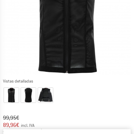
Vistas detalladas
Precio original :
Precio:
99,95
€
89,96
€
incl. IVA
España. Información sobre los gastos de e
Envío gratuito
(ES)