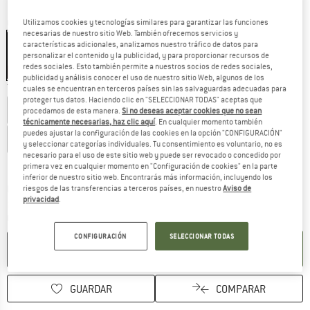
Color:
Black
Utilizamos cookies y tecnologías similares para garantizar las funciones
necesarias de nuestro sitio Web. También ofrecemos servicios y
características adicionales, analizamos nuestro tráfico de datos para
personalizar el contenido y la publicidad, y para proporcionar recursos de
redes sociales. Esto también permite a nuestros socios de redes sociales,
10%
publicidad y análisis conocer el uso de nuestro sitio Web, algunos de los
Talla: EU
140
cuales se encuentran en terceros países sin las salvaguardas adecuadas para
proteger tus datos. Haciendo clic en "SELECCIONAR TODAS" aceptas que
EU
116
EU
128
EU
140
EU
152
procedamos de esta manera.
Si no deseas aceptar cookies que no sean
técnicamente necesarias, haz clic aquí
. En cualquier momento también
puedes ajustar la configuración de las cookies en la opción "CONFIGURACIÓN"
EU
164
EU
176
y seleccionar categorías individuales. Tu consentimiento es voluntario, no es
necesario para el uso de este sitio web y puede ser revocado o concedido por
Guía de tallas
primera vez en cualquier momento en "Configuración de cookies" en la parte
inferior de nuestro sitio web. Encontrarás más información, incluyendo los
El enlace se abre en una ventana de
Plazo de entrega: 5-7 días laborables
riesgos de las transferencias a terceros países, en nuestro
Aviso de
privacidad
.
¡Solo queda uno disponible!
Cantidad:
CONFIGURACIÓN
SELECCIONAR TODAS
AÑADIR A LA CESTA
GUARDAR
COMPARAR