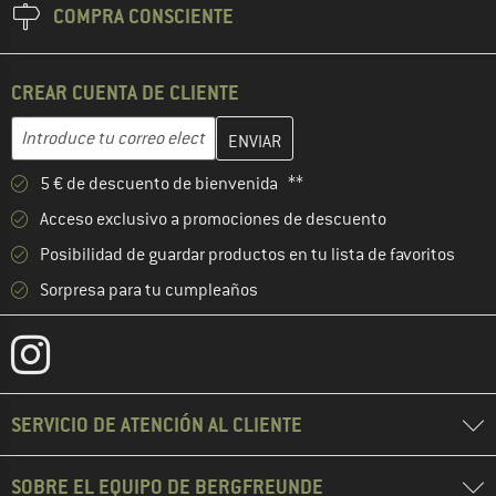
COMPRA CONSCIENTE
CREAR CUENTA DE CLIENTE
Introduce aquí tu dirección de correo electrónico y crea tu cuenta
Dirección de correo electrónico
5 € de descuento de bienvenida **
Acceso exclusivo a promociones de descuento
Posibilidad de guardar productos en tu lista de favoritos
Sorpresa para tu cumpleaños
SERVICIO DE ATENCIÓN AL CLIENTE
SOBRE EL EQUIPO DE BERGFREUNDE