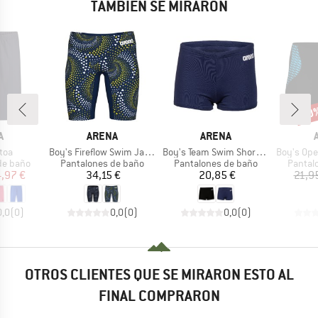
TAMBIÉN SE MIRARON
20
o
Desc
A
MARCA
MARCA
A
ARENA
ARENA
Artículo
Artículo
Artículo
ltoa
Boy's Fireflow Swim Jammer
Boy's Team Swim Short Solid
Boy's Openi
up
Product group
Product group
Produc
de baño
Pantalones de baño
Pantalones de baño
Pantal
ecio
ecio reducido
Precio
Precio
,97 €
34,15 €
20,85 €
21,9
0,0
(
0
)
0,0
(
0
)
0,0
(
0
)
OTROS CLIENTES QUE SE MIRARON ESTO AL
FINAL COMPRARON