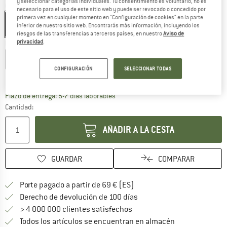
y seleccionar categorías individuales. Tu consentimiento es voluntario, no es
Color:
Black / Turquoise
necesario para el uso de este sitio web y puede ser revocado o concedido por
primera vez en cualquier momento en "Configuración de cookies" en la parte
inferior de nuestro sitio web. Encontrarás más información, incluyendo los
riesgos de las transferencias a terceros países, en nuestro
Aviso de
privacidad
.
Elegir talla:
EU
116
EU
128
EU
140
EU
152
EU
164
CONFIGURACIÓN
SELECCIONAR TODAS
Guía de tallas
El enlace se abre en una ventana de
Plazo de entrega: 5-7 días laborables
Cantidad:
AÑADIR A LA CESTA
GUARDAR
COMPARAR
¡encuentre más información
Porte pagado a partir de 69 € (ES)
vaya a la política de devo
Derecho de devolución de 100 días
> 4 000 000 clientes satisfechos
Todos los artículos se encuentran en almacén