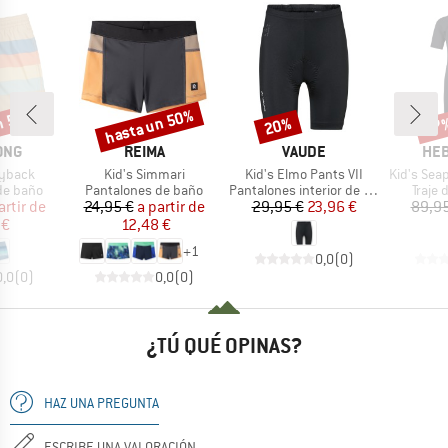
n 50%
hasta un 50%
20%
57
o
Descuento
Descuento
Desc
MARCA
MARCA
MAR
ONG
REIMA
VAUDE
HEB
Artículo
Artículo
Artículo
ayback
Kid's Simmari
Kid's Elmo Pants VII
Kid's SeapineHe
up
Product group
Product group
Produ
de baño
Pantalones de baño
Pantalones interior de ciclismo
Traje
ecio
ecio reducido
Precio
Precio reducido
Precio
Precio reducido
artir de
24,95 €
a partir de
29,95 €
23,96 €
89,95
 €
12,48 €
+
1
0,0
(
0
)
0,0
(
0
)
0,0
(
0
)
¿TÚ QUÉ OPINAS?
HAZ UNA PREGUNTA
ESCRIBE UNA VALORACIÓN