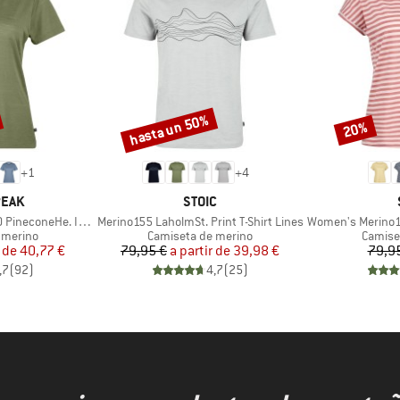
hasta un 50%
20%
Descuento
Descuento
+
1
+
4
MARCA
PEAK
STOIC
Artículo
Artículo
oneHe. II T-Shirt
Merino155 LaholmSt. Print T-Shirt Lines
Women's Merino155 Lah
up
Product group
Produc
 merino
Camiseta de merino
Camise
ecio
ecio reducido
Precio
Precio reducido
 de
40,77 €
79,95 €
a partir de
39,98 €
79,9
,7
(
92
)
4,7
(
25
)