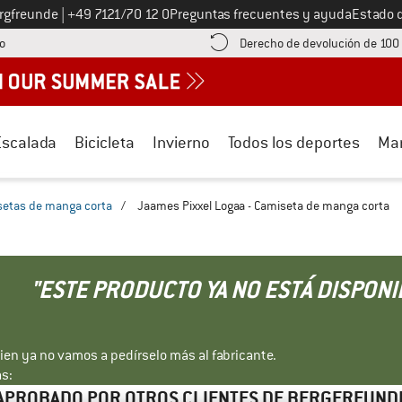
Llámenos al
ergfreunde
|
+49 7121/70 12 0
Preguntas frecuentes y ayuda
Estado 
¡encuentre información sobre el pago aquí! Se abre en una ventana de inf
o
Derecho de devolución de 100
Escalada
Bicicleta
Invierno
Todos los deportes
Ma
etas de manga corta
/
Jaames Pixxel Logaa - Camiseta de manga corta
"ESTE PRODUCTO YA NO ESTÁ DISPONI
bien ya no vamos a pedírselo más al fabricante.
s:
APROBADO POR OTROS CLIENTES DE BERGFREUND