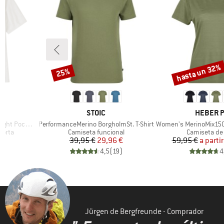
hasta un 32%
25%
Descuento
Descuento
MARCA
MARCA
STOIC
HEBER 
Artículo
Artículo
Pocket Tee
PerformanceMerino BorgholmSt. T-Shirt
Women's MerinoMix150 Pinec
Product group
Product gro
corta
Camiseta funcional
Camiseta de
reducido
Precio
Precio reducido
Pr
Pr
€
39,95 €
29,96 €
59,95 €
a partir
)
4,5
(
19
)
4
Jürgen de Bergfreunde - Comprador