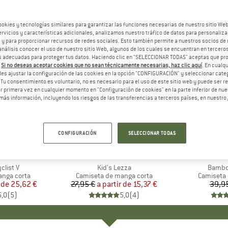
ookies y tecnologías similares para garantizar las funciones necesarias de nuestro sitio We
vicios y características adicionales, analizamos nuestro tráfico de datos para personalizar
, y para proporcionar recursos de redes sociales. Esto también permite a nuestros socios de 
análisis conocer el uso de nuestro sitio Web, algunos de los cuales se encuentran en terceros
 adecuadas para proteger tus datos. Haciendo clic en "SELECCIONAR TODAS" aceptas que p
.
Si no deseas aceptar cookies que no sean técnicamente necesarias, haz clic aquí
. En cual
es ajustar la configuración de las cookies en la opción "CONFIGURACIÓN" y seleccionar cate
 Tu consentimiento es voluntario, no es necesario para el uso de este sitio web y puede ser 
 primera vez en cualquier momento en "Configuración de cookies" en la parte inferior de nues
más información, incluyendo los riesgos de las transferencias a terceros países, en nuestro
hasta un 45%
20%
Descuento
Descuent
CONFIGURACIÓN
SELECCIONAR TODAS
+
2
+
1
A
E
MARCA
VAUDE
list V
Artículo
Kid's Lezza
Artícul
Bambo
anga corta
Product group
Camiseta de manga corta
Product 
Camiseta 
 de
ecio
ecio reducido
25,62 €
27,95 €
a partir de
Precio
Precio reducido
15,37 €
39,9
5,0
(
5
)
5,0
(
4
)