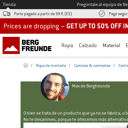
A la
Tienda
Pregúntale al equipo de B
Porte pagado a partir de 69 € (ES)
Pago segur
Up to 50% off now in our summer sale
Ropa
Calzado
Material
la pagina de inicio
/
Ropa de montaña
/
Camisas & camisetas
/
Camis
Max de Bergfreunde
O bien se trata de un producto que ya no se fabrica, o 
No te desanimes, porque te ofrecemos más alternativa