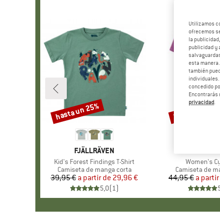
Utilizamos c
ofrecemos ser
la publicidad
publicidad y 
salvaguardas
esta manera
también pued
individuales.
concedido por
Encontrarás 
privacidad
.
hasta un 25%
hasta un 43%
Descuento
Descuento
MARCA
FJÄLLRÄVEN
MARC
VAUD
Artículo
Kid's Forest Findings T-Shirt
Artículo
Women's Cyc
Product group
Camiseta de manga corta
Product group
Camiseta de m
39,95 €
a partir de
Precio
Precio reducido
29,96 €
44,95 €
a partir
Pr
Pr
5,0
(
1
)