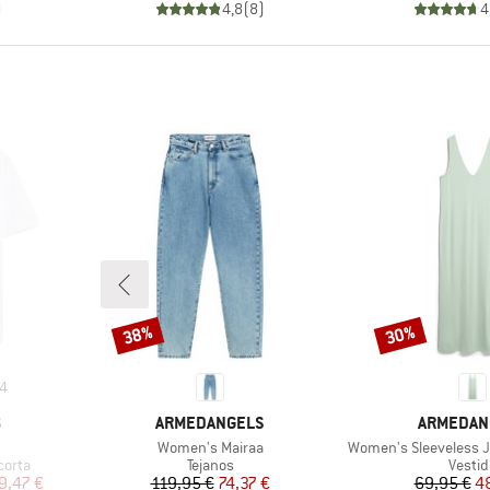
)
4,8
(
8
)
4
38%
30%
Descuento
Descuento
4
MARCA
MARCA
S
ARMEDANGELS
ARMEDAN
Artículo
Artículo
Women's Mairaa
Women's Sleeveless J
Product group
Produ
corta
Tejanos
Vestid
reducido
Precio
Precio reducido
Pr
Pr
9,47 €
119,95 €
74,37 €
69,95 €
4