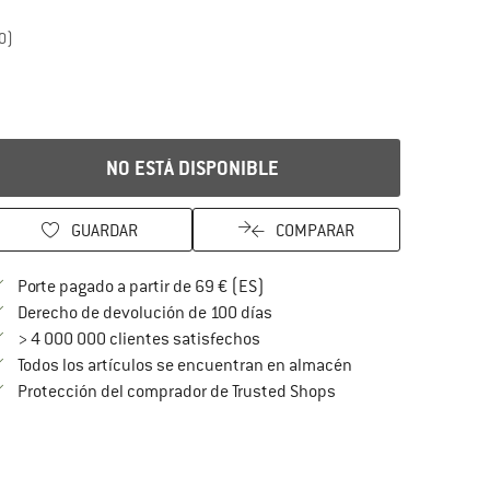
0)
NO ESTÁ DISPONIBLE
GUARDAR
COMPARAR
¡encuentre más información so
Porte pagado a partir de 69 € (ES)
vaya a la política de devoluc
Derecho de devolución de 100 días
> 4 000 000 clientes satisfechos
Todos los artículos se encuentran en almacén
¡toda la información 
Protección del comprador de Trusted Shops