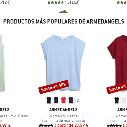
,7
(
24
)
4,5
(
118
)
PRODUCTOS MÁS POPULARES DE ARMEDANGELS
hasta un 40%
hasta un
Descuento
Descuento
+
2
MARCA
MAR
GELS
ARMEDANGELS
ARM
Artículo
Artícul
ersey Midi Dress
Women's Jilaana
Women'
ct group
Product group
Product g
o
Camiseta de manga corta
Camiseta 
ecio
ecio reducido
Precio
Precio reducido
8,97 €
39,95 €
a partir de
23,97 €
39,95 €
a 