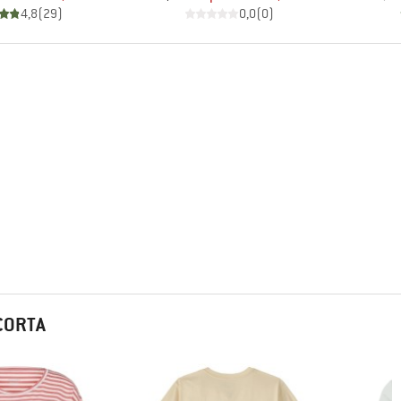
4,8
(
29
)
0,0
(
0
)
CORTA