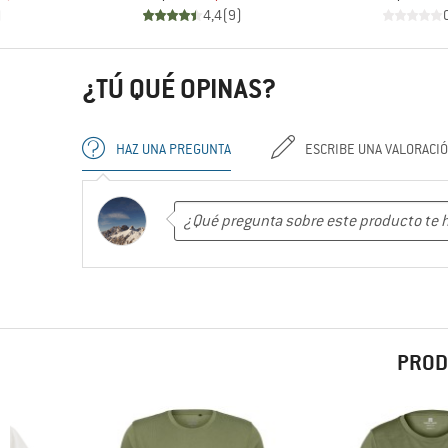
)
4,4
(
9
)
¿TÚ QUÉ OPINAS?
HAZ UNA PREGUNTA
ESCRIBE UNA VALORACI
PROD