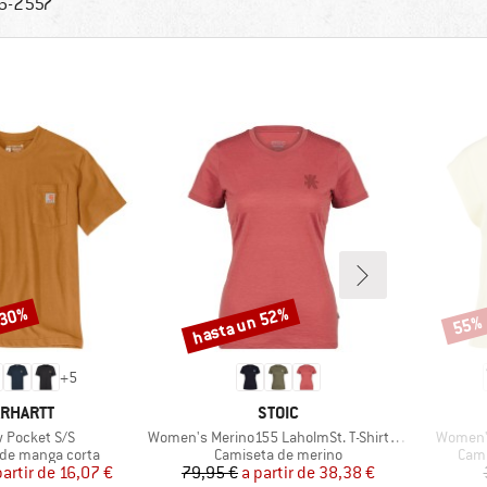
6-2557
 30%
hasta un 52%
55%
Descuento
Descu
+
5
RCA
MARCA
RHARTT
STOIC
lo
Artículo
Artículo
 Pocket S/S
Women's Merino155 LaholmSt. T-Shirt Daisy Flower
Women's
roup
Product group
Prod
de manga corta
Camiseta de merino
Cami
Precio
Precio reducido
Precio
Precio reducido
partir de
16,07 €
79,95 €
a partir de
38,38 €