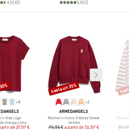
4,5
(
15
)
5,0
(
2
)
 30%
hasta un 35%
hast
Descuento
Descu
+
8
+
2
CA
MARCA
EDANGELS
ARMEDANGELS
o
Artículo
Artícul
s Idaa Logo
Women's Iconic Å Alizaa Sweat
Women'
roup
Product group
de manga corta
Jerséis
Precio
Precio reducido
Precio
Precio reducido
partir de
27,97 €
79,95 €
a partir de
51,97 €
89,95