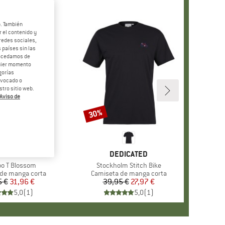
b. También
 el contenido y
redes sociales,
 países sin las
rocedamos de
quier momento
gorías
revocado o
tro sitio web.
Aviso de
30%
o
Descuento
MARCA
OCUN
MARCA
DEDICATED
o
o T Blossom
Artículo
Stockholm Stitch Bike
group
de manga corta
Product group
Camiseta de manga corta
5 €
Precio
Precio reducido
31,96 €
39,95 €
Precio
Precio reducido
27,97 €
5,0
(
1
)
5,0
(
1
)