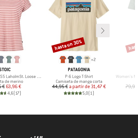
hasta un 30%
hast
Descuento
Descu
+
2
MARCA
MARCA
STOIC
PATAGONIA
Artículo
Artículo
olmSt. Loose Shirt Striped
P-6 Logo T-Shirt
Women's Merino
t group
Product group
P
ta de merino
Camiseta de manga corta
C
Precio
Precio reducido
Precio
Precio reducido
5 €
63,96 €
44,95 €
a partir de
31,47 €
79,95
4,6
(
17
)
5,0
(
1
)