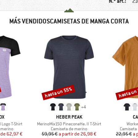
N.º art.:
21
MÁS VENDIDOSCAMISETAS DE MANGA CORTA
hasta un 55%
hasta un
Descuento
Descuento
+
4
MARCA
MA
OX
HEBER PEAK
CA
Artículo
Artícu
Logo T-Shirt
MerinoMix150 PineconeHe. II T-Shirt
Workw
up
Product group
Product g
 merino
Camiseta de merino
Camiseta 
ecio
ecio reducido
Precio
Precio reducido
 de
62,97 €
59,95 €
a partir de
26,98 €
22,95 €
a 