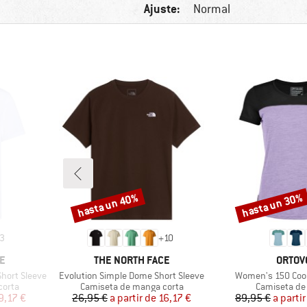
Ajuste:
Normal
hasta un 40%
hasta un 30%
Descuento
Descuento
3
+
10
MARCA
MARCA
E
THE NORTH FACE
ORTOV
Artículo
Artículo
Short Sleeve
Evolution Simple Dome Short Sleeve
Women's 150 Cool 
Product group
Product gro
corta
Camiseta de manga corta
Camiseta de
reducido
Precio
Precio reducido
Pr
Pr
9,17 €
26,95 €
a partir de
16,17 €
89,95 €
a partir