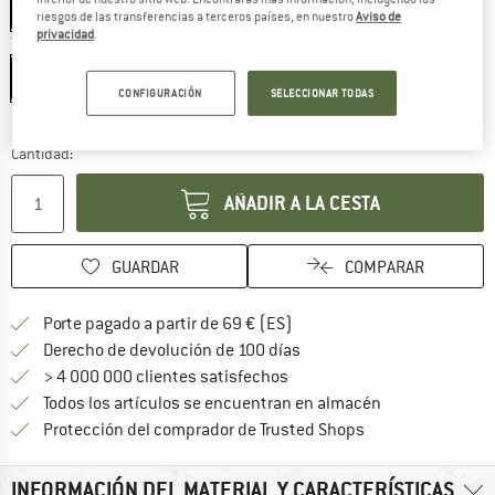
25%
riesgos de las transferencias a terceros países, en nuestro
Aviso de
privacidad
.
Talla:
12 mm
12 mm
CONFIGURACIÓN
SELECCIONAR TODAS
El enlace se abre en una ventana de
Plazo de entrega: 5-7 días laborables
Cantidad:
AÑADIR A LA CESTA
GUARDAR
COMPARAR
¡encuentre más información
Porte pagado a partir de 69 € (ES)
vaya a la política de devo
Derecho de devolución de 100 días
> 4 000 000 clientes satisfechos
Todos los artículos se encuentran en almacén
¡toda la informac
Protección del comprador de Trusted Shops
INFORMACIÓN DEL MATERIAL Y CARACTERÍSTICAS