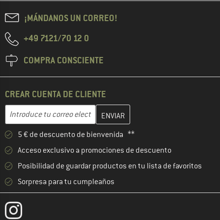
¡MÁNDANOS UN CORREO!
+49 7121/70 12 0
COMPRA CONSCIENTE
CREAR CUENTA DE CLIENTE
Introduce aquí tu dirección de correo electrónico y crea tu cuenta
Dirección de correo electrónico
5 € de descuento de bienvenida **
Acceso exclusivo a promociones de descuento
Posibilidad de guardar productos en tu lista de favoritos
Sorpresa para tu cumpleaños