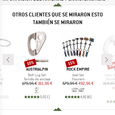
OTROS CLIENTES QUE SE MIRARON ESTO
TAMBIÉN SE MIRARON
has
10%
15%
Descuento
Descuento
Desc
A
MARCA
MARCA
L
AUSTRIALPIN
ROCK EMPIRE
lo
Artículo
Artículo
Artícul
c
Bolt Lug Set
Axel Set
Coeur B
t group
Product group
Product group
Produ
ill
Tornillo de anclaje
Fisurero
Tornil
ecio
Precio
Precio reducido
Precio
Precio reducido
 €
179,95 €
161,96 €
579,95 €
492,96 €
164,95
1
4,3
(
6
)
5,0
(
1
)
4,8
(
16
)