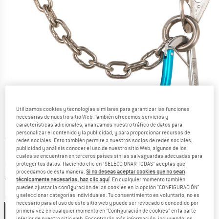
Utilizamos cookies y tecnologías similares para garantizar las funciones
necesarias de nuestro sitio Web. También ofrecemos servicios y
características adicionales, analizamos nuestro tráfico de datos para
personalizar el contenido y la publicidad, y para proporcionar recursos de
Precio original :
Precio:
78,95
€
redes sociales. Esto también permite a nuestros socios de redes sociales,
publicidad y análisis conocer el uso de nuestro sitio Web, algunos de los
59,21
€
incl. IVA
cuales se encuentran en terceros países sin las salvaguardas adecuadas para
Precio base:
4.934,17
€
/ m
proteger tus datos. Haciendo clic en "SELECCIONAR TODAS" aceptas que
procedamos de esta manera.
Si no deseas aceptar cookies que no sean
Información sobre los gastos de envío. Se abre en u
más Gastos de envío
técnicamente necesarias, haz clic aquí
. En cualquier momento también
puedes ajustar la configuración de las cookies en la opción "CONFIGURACIÓN"
y seleccionar categorías individuales. Tu consentimiento es voluntario, no es
Color:
Colorless
necesario para el uso de este sitio web y puede ser revocado o concedido por
primera vez en cualquier momento en "Configuración de cookies" en la parte
Colorless
inferior de nuestro sitio web. Encontrarás más información, incluyendo los