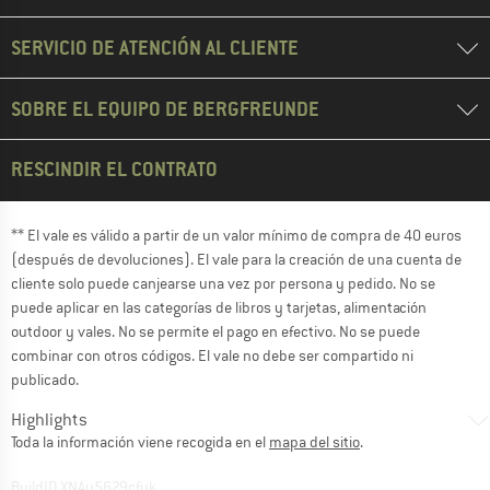
SERVICIO DE ATENCIÓN AL CLIENTE
SOBRE EL EQUIPO DE BERGFREUNDE
RESCINDIR EL CONTRATO
** El vale es válido a partir de un valor mínimo de compra de 40 euros
(después de devoluciones). El vale para la creación de una cuenta de
cliente solo puede canjearse una vez por persona y pedido. No se
puede aplicar en las categorías de libros y tarjetas, alimentación
outdoor y vales. No se permite el pago en efectivo. No se puede
combinar con otros códigos. El vale no debe ser compartido ni
publicado.
Highlights
Toda la información viene recogida en el
mapa del sitio
.
BuildID XNAu5629cfyk