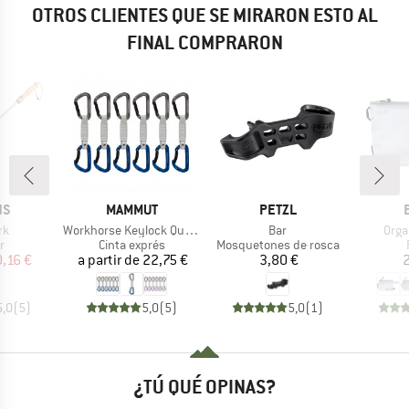
OTROS CLIENTES QUE SE MIRARON ESTO AL
FINAL COMPRARON
o
MARCA
MARCA
NS
MAMMUT
PETZL
o
Artículo
Artículo
Artíc
rk
Workhorse Keylock Quickdraws
Bar
Orga
ct group
Product group
Product group
r
Cinta exprés
Mosquetones de rosca
ecio
ecio reducido
Precio
Precio
0,16 €
a partir de
22,75 €
3,80 €
2
5,0
(
5
)
5,0
(
5
)
5,0
(
1
)
¿TÚ QUÉ OPINAS?