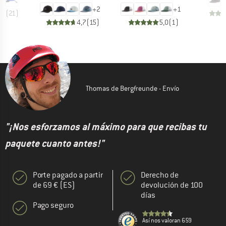
+
2
+
1
,9
(
21
)
4,7
(
15
)
5,0
(
1
)
Thomas de Bergfreunde - Envío
"¡Nos esforzamos al máximo para que recibas tu
paquete cuanto antes!"
Porte pagado a partir
Derecho de
de 69 € (ES)
devolución de 100
días
Pago seguro
Así nos valoran 659