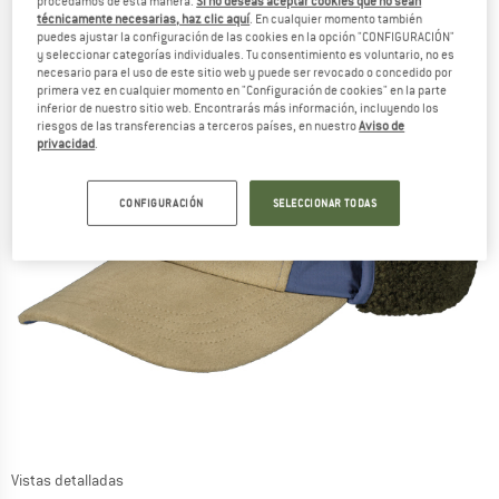
procedamos de esta manera.
Si no deseas aceptar cookies que no sean
técnicamente necesarias, haz clic aquí
. En cualquier momento también
puedes ajustar la configuración de las cookies en la opción "CONFIGURACIÓN"
y seleccionar categorías individuales. Tu consentimiento es voluntario, no es
necesario para el uso de este sitio web y puede ser revocado o concedido por
primera vez en cualquier momento en "Configuración de cookies" en la parte
inferior de nuestro sitio web. Encontrarás más información, incluyendo los
riesgos de las transferencias a terceros países, en nuestro
Aviso de
privacidad
.
CONFIGURACIÓN
SELECCIONAR TODAS
Vistas detalladas