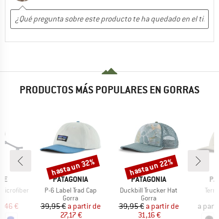
PRODUCTOS MÁS POPULARES EN GORRAS
hasta un 32%
hasta un 22%
o
Descuento
Descuento
MARCA
MARCA
MA
EE
PATAGONIA
PATAGONIA
PA
Artículo
Artículo
Artíc
Microfiber
P-6 Label Trad Cap
Duckbill Trucker Hat
Terr
uct group
Product group
Product group
Gorra
Gorra
ecio
ecio reducido
Precio
Precio reducido
Precio
Precio reducido
2,46 €
39,95 €
a partir de
39,95 €
a partir de
a parti
27,17 €
31,16 €