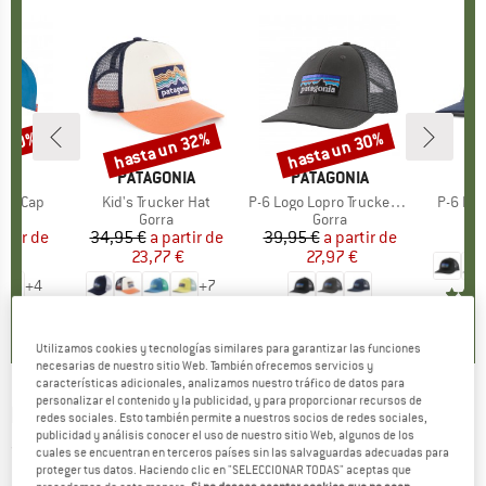
n 50%
hasta un 32%
hasta un 30%
to
Descuento
Descuento
IDS
MARCA
PATAGONIA
MARCA
PATAGONIA
MA
PA
and Cap
Artículo
Kid's Trucker Hat
Artículo
P-6 Logo Lopro Trucker Hat
Artículo
P-6 Log
uct group
Product group
Gorra
Product group
Gorra
artir de
ecio
ecio reducido
34,95 €
a partir de
Precio
Precio reducido
39,95 €
a partir de
Precio
Precio reducido
3
€
23,77 €
27,97 €
+
4
+
7
4,7
(
7
)
4,8
(
35
)
4,4
(
12
)
Utilizamos cookies y tecnologías similares para garantizar las funciones
necesarias de nuestro sitio Web. También ofrecemos servicios y
características adicionales, analizamos nuestro tráfico de datos para
personalizar el contenido y la publicidad, y para proporcionar recursos de
BARTS
-
Isafjord Cap - Gorra
redes sociales. Esto también permite a nuestros socios de redes sociales,
publicidad y análisis conocer el uso de nuestro sitio Web, algunos de los
(0)
cuales se encuentran en terceros países sin las salvaguardas adecuadas para
proteger tus datos. Haciendo clic en "SELECCIONAR TODAS" aceptas que