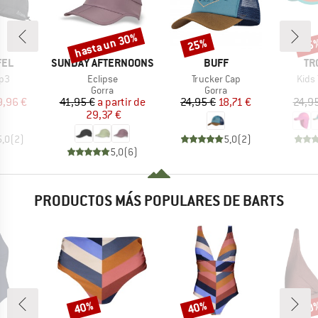
hasta un 30%
25%
35
o
Descuento
Descuento
Desc
MARCA
MARCA
MA
FEL
SUNDAY AFTERNOONS
BUFF
TR
Artículo
Artículo
Artíc
ap3
Eclipse
Trucker Cap
Kids 
uct group
Product group
Product group
Gorra
Gorra
ecio
ecio reducido
Precio
Precio reducido
Precio
Precio reducido
9,96 €
41,95 €
a partir de
24,95 €
18,71 €
24,9
29,37 €
5,0
(
2
)
5,0
(
2
)
5,0
(
6
)
PRODUCTOS MÁS POPULARES DE BARTS
40%
40%
40
o
Descuento
Descuento
Desc