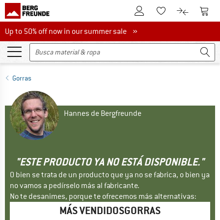
A la cuenta de cliente
A la 
A la lista de favori
A la compar
Up to 50% off now in our summer sale
Up to 50% off now in our summer sale »
Gorras
Hannes de Bergfreunde
"ESTE PRODUCTO YA NO ESTÁ DISPONIBLE."
O bien se trata de un producto que ya no se fabrica, o bien ya
no vamos a pedírselo más al fabricante.
No te desanimes, porque te ofrecemos más alternativas:
MÁS VENDIDOSGORRAS