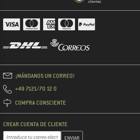
clientes
¡MÁNDANOS UN CORREO!
+49 7121/70 12 0
COMPRA CONSCIENTE
CREAR CUENTA DE CLIENTE
Introduce aquí tu dirección de correo electrónico y crea tu cuenta
Dirección de correo electrónico