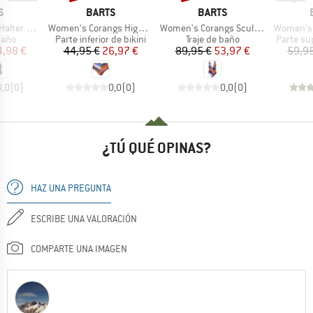
A
MARCA
MARCA
S
BARTS
BARTS
Artículo
Artículo
Artículo
One Piece
Women's Corangs High Waist Briefs
Women's Corangs Sculpting One Piece
Women's I
group
Product group
Product group
Product 
baño
Parte inferior de bikini
Traje de baño
Parte sup
ecio
ecio reducido
Precio
Precio reducido
Precio
Precio reducido
4,98 €
44,95 €
26,97 €
89,95 €
53,97 €
59,95
0,0
(
0
)
0,0
(
0
)
0,0
(
0
)
¿TÚ QUÉ OPINAS?
HAZ UNA PREGUNTA
ESCRIBE UNA VALORACIÓN
COMPARTE UNA IMAGEN