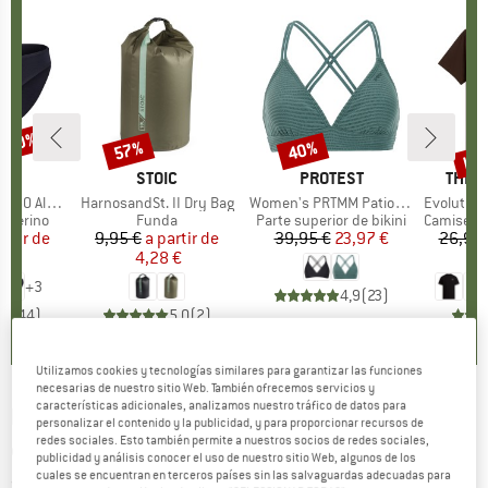
n 30%
has
57%
40%
to
Descuento
Descuento
Des
CA
C
MARCA
STOIC
MARCA
PROTEST
MARC
THE 
enSt. Brief
Artículo
HarnosandSt. II Dry Bag
Artículo
Women's PRTMM Patio Triangle
Artículo
Evolution Simpl
up
r merino
Product group
Funda
Product group
Parte superior de bikini
Product 
Camiseta d
artir de
ecio
ecio reducido
9,95 €
a partir de
Precio
Precio reducido
39,95 €
Precio
Precio reducido
23,97 €
26,95 
 €
4,28 €
+
3
4,9
(
23
)
,8
(
44
)
5,0
(
2
)
Utilizamos cookies y tecnologías similares para garantizar las funciones
necesarias de nuestro sitio Web. También ofrecemos servicios y
características adicionales, analizamos nuestro tráfico de datos para
BERGANS
-
Whenever Merino Tee - Camiseta
personalizar el contenido y la publicidad, y para proporcionar recursos de
redes sociales. Esto también permite a nuestros socios de redes sociales,
de merino
publicidad y análisis conocer el uso de nuestro sitio Web, algunos de los
cuales se encuentran en terceros países sin las salvaguardas adecuadas para
(0)