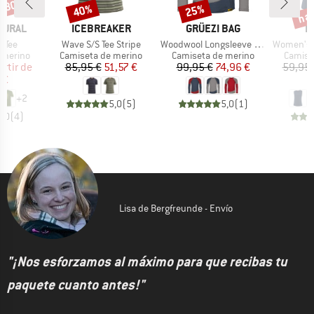
n 30%
has
40%
25%
o
Descuento
Descuento
Desc
MARCA
MARCA
M
TURAL
ICEBREAKER
GRÜEZI BAG
L
Artículo
Artículo
Artículo
i Tee
Wave S/S Tee Stripe
Woodwool Longsleeve Mr. Picard
Women's Loose T
up
Product group
Product group
Produc
 merino
Camiseta de merino
Camiseta de merino
Camise
ecio
ecio reducido
Precio
Precio reducido
Precio
Precio reducido
artir de
85,95 €
51,57 €
99,95 €
74,96 €
59,95 
 €
4
+
2
5,0
(
5
)
5,0
(
1
)
5,0
(
4
)
Lisa de Bergfreunde - Envío
"¡Nos esforzamos al máximo para que recibas tu
paquete cuanto antes!"