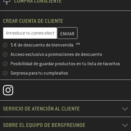
COMPRA CONSCIENTE
CREAR CUENTA DE CLIENTE
Introduce aquí tu dirección de correo electrónico y crea tu cuenta
Dirección de correo electrónico
5 € de descuento de bienvenida **
Acceso exclusivo a promociones de descuento
Posibilidad de guardar productos en tu lista de favoritos
Sorpresa para tu cumpleaños
SERVICIO DE ATENCIÓN AL CLIENTE
SOBRE EL EQUIPO DE BERGFREUNDE