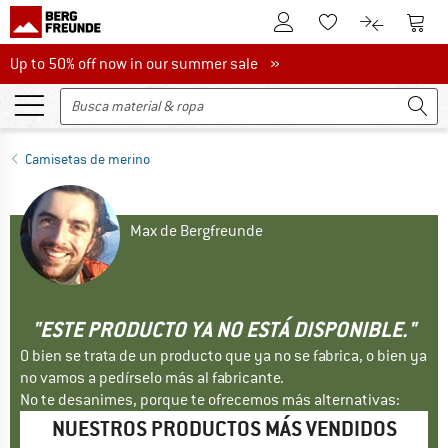
A la cuenta de cliente
A la 
A la lista de favori
A la compar
Up to 50% off now in our summer sale
Up to 50% off now in our summer sale »
Camisetas de merino
Max de Bergfreunde
"ESTE PRODUCTO YA NO ESTÁ DISPONIBLE."
O bien se trata de un producto que ya no se fabrica, o bien ya
no vamos a pedírselo más al fabricante.
No te desanimes, porque te ofrecemos más alternativas:
NUESTROS PRODUCTOS MÁS VENDIDOS