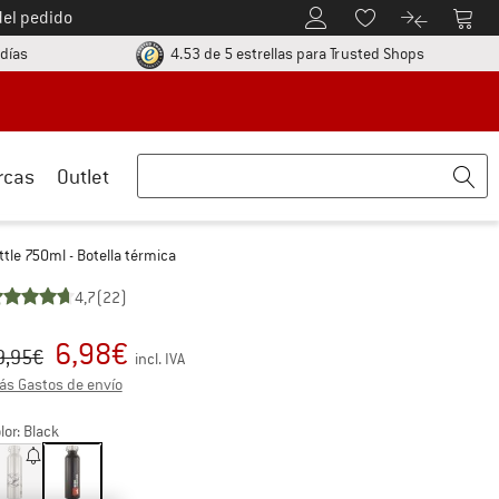
del pedido
A la cuenta de cliente
A la 
A la lista de favori
A la compar
ormación
vaya a la política de devolución aquí Se abre en una ventana de inform
¡toda la in
 días
4.53 de 5 estrellas
para Trusted Shops
rcas
Outlet
ttle 750ml - Botella térmica
4,7
(22)
6,98
€
ecio original :
ecio:
9,95
€
incl. IVA
Información sobre los gastos de envío. Se abre en una v
s Gastos de envío
lor:
Black