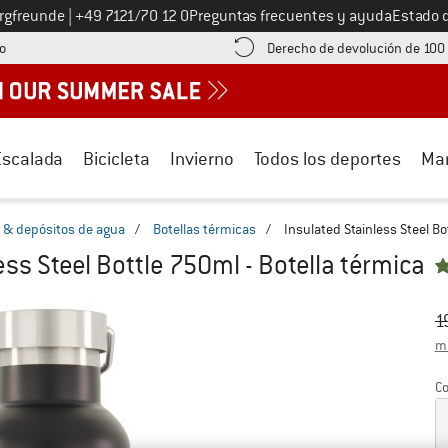
Llámenos al
ergfreunde
|
+49 7121/70 12 0
Preguntas frecuentes y ayuda
Estado 
¡encuentre información sobre el pago aquí! Se abre en una ventana de inf
o
Derecho de devolución de 100
Escalada
Bicicleta
Invierno
Todos los deportes
Ma
s & depósitos de agua
/
Botellas térmicas
/
Insulated Stainless Steel Bo
ess Steel Bottle 750ml - Botella térmica
Pr
Pr
1
má
Co