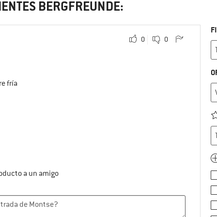
LIENTES BERGFREUNDE:
F
0
0
O
e fría
roducto a un amigo