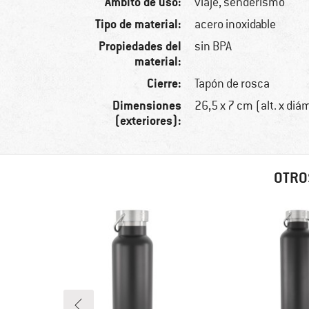
Ámbito de uso:
viaje, senderismo
Tipo de material:
acero inoxidable
Propiedades del
sin BPA
material:
Cierre:
Tapón de rosca
Dimensiones
26,5 x 7 cm (alt. x diá
(exteriores):
OTRO