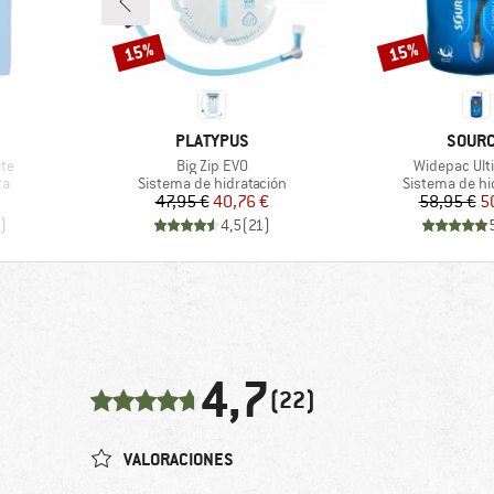
15%
15%
Descuento
Descuento
MARCA
MARC
PLATYPUS
SOUR
Artículo
Artículo
ite
Big Zip EVO
Widepac Ult
Product group
Product grou
ra
Sistema de hidratación
Sistema de hi
reducido
Precio
Precio reducido
Pr
Pr
47,95 €
40,76 €
58,95 €
5
)
4,5
(
21
)
4,7
(22)
VALORACIONES