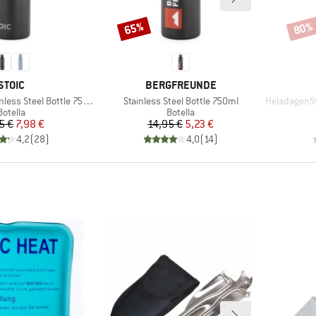
65%
80%
Descuento
Descu
MARCA
MARCA
STOIC
BERGFREUNDE
Artículo
Artículo
ess Steel Bottle 750ml
Stainless Steel Bottle 750ml
HeladagenSt. 
Product group
Product group
Botella
Botella
Precio
Precio reducido
Precio
Precio reducido
5 €
7,98 €
14,95 €
5,23 €
4,2
(
28
)
4,0
(
14
)