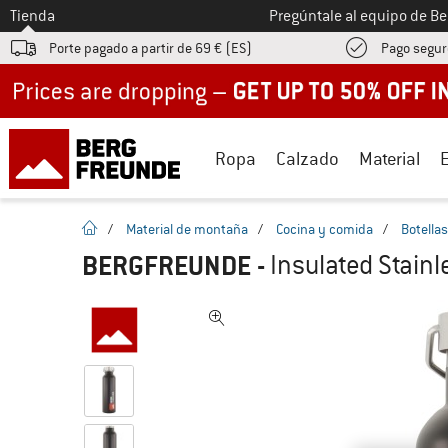
A la
Tienda
Pregúntale al equipo de B
Porte pagado a partir de 69 € (ES)
Pago segur
Up to 50% off now in our summer sale
Ropa
Calzado
Material
la pagina de inicio
/
Material de montaña
/
Cocina y comida
/
Botella
BERGFREUNDE
-
Insulated Stainl