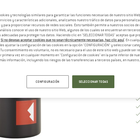
Ta
ookies y tecnologías similares para garantizar las funciones necesarias de nuestro sitio We
vicios y características adicionales, analizamos nuestro tráfico de datos para personalizar
, y para proporcionar recursos de redes sociales. Esto también permite a nuestros socios de 
análisis conocer el uso de nuestro sitio Web, algunos de los cuales se encuentran en terceros
Pl
 adecuadas para proteger tus datos. Haciendo clic en "SELECCIONAR TODAS" aceptas que p
.
Si no deseas aceptar cookies que no sean técnicamente necesarias, haz clic aquí
. En cual
Ca
es ajustar la configuración de las cookies en la opción "CONFIGURACIÓN" y seleccionar cate
 Tu consentimiento es voluntario, no es necesario para el uso de este sitio web y puede ser 
 primera vez en cualquier momento en "Configuración de cookies" en la parte inferior de nues
más información, incluyendo los riesgos de las transferencias a terceros países, en nuestro
CONFIGURACIÓN
SELECCIONAR TODAS