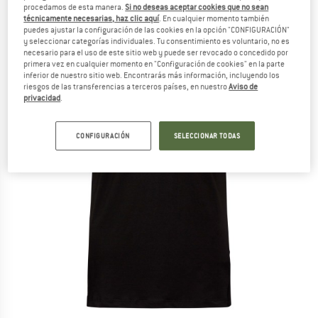
procedamos de esta manera.
Si no deseas aceptar cookies que no sean
técnicamente necesarias, haz clic aquí
. En cualquier momento también
puedes ajustar la configuración de las cookies en la opción "CONFIGURACIÓN"
y seleccionar categorías individuales. Tu consentimiento es voluntario, no es
necesario para el uso de este sitio web y puede ser revocado o concedido por
primera vez en cualquier momento en "Configuración de cookies" en la parte
inferior de nuestro sitio web. Encontrarás más información, incluyendo los
riesgos de las transferencias a terceros países, en nuestro
Aviso de
privacidad
.
CONFIGURACIÓN
SELECCIONAR TODAS