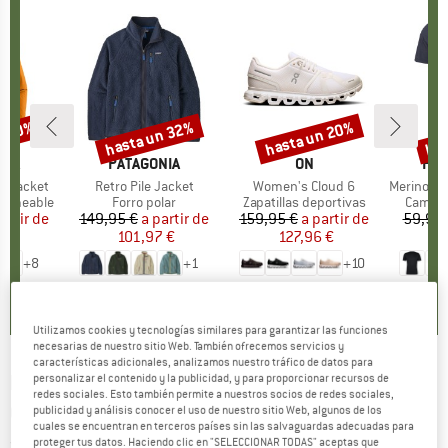
n 30%
hasta un 32%
hasta un 20%
has
to
Descuento
Descuento
Des
NIA
MARCA
PATAGONIA
MARCA
ON
MA
HEB
3L Jacket
Artículo
Retro Pile Jacket
Artículo
Women's Cloud 6
Artículo
MerinoMix150 Pi
p
ermeable
Product group
Forro polar
Product group
Zapatillas deportivas
Produc
Camise
artir de
ecio
ecio reducido
149,95 €
a partir de
Precio
Precio reducido
159,95 €
a partir de
Precio
Precio reducido
59,95 
7 €
101,97 €
127,96 €
2
+
8
+
1
+
10
,7
(
79
)
4,6
(
71
)
4,7
(
48
)
Utilizamos cookies y tecnologías similares para garantizar las funciones
necesarias de nuestro sitio Web. También ofrecemos servicios y
características adicionales, analizamos nuestro tráfico de datos para
BLACK DIAMOND
-
Desert Lines Tee -
personalizar el contenido y la publicidad, y para proporcionar recursos de
redes sociales. Esto también permite a nuestros socios de redes sociales,
Camiseta de manga corta
publicidad y análisis conocer el uso de nuestro sitio Web, algunos de los
cuales se encuentran en terceros países sin las salvaguardas adecuadas para
proteger tus datos. Haciendo clic en "SELECCIONAR TODAS" aceptas que
(0)