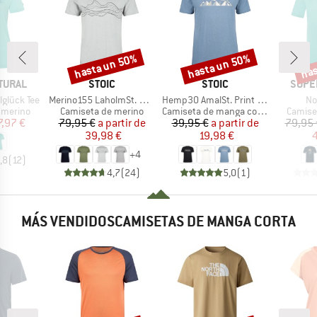
hasta un 50%
hasta un 50%
has
o
Descuento
Descuento
Desc
MARCA
MARCA
MARC
TURAL
STOIC
STOIC
SUPE
Artículo
Artículo
Art
glück Tee
Merino155 LaholmSt. Print T-Shirt Lines
Hemp30 AmalSt. Print Tee
No
up
Product group
Product group
Produc
 merino
Camiseta de merino
Camiseta de manga corta
Camise
ecio
ecio reducido
Precio
Precio reducido
Precio
Precio reducido
7,97 €
79,95 €
a partir de
39,95 €
a partir de
79,95 
39,98 €
19,98 €
4
+
4
,8
(
12
)
4,7
(
24
)
5,0
(
1
)
MÁS VENDIDOSCAMISETAS DE MANGA CORTA