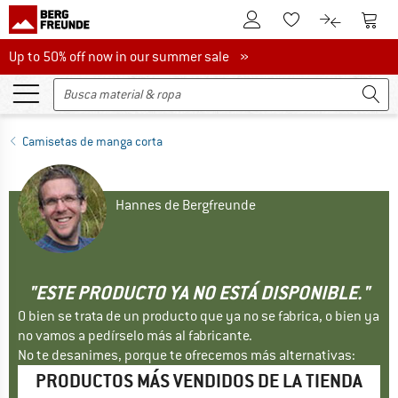
A la cuenta de cliente
A la 
A la lista de favori
A la compar
Up to 50% off now in our summer sale
Up to 50% off now in our summer sale »
Camisetas de manga corta
Hannes de Bergfreunde
"ESTE PRODUCTO YA NO ESTÁ DISPONIBLE."
O bien se trata de un producto que ya no se fabrica, o bien ya
no vamos a pedírselo más al fabricante.
No te desanimes, porque te ofrecemos más alternativas:
PRODUCTOS MÁS VENDIDOS DE LA TIENDA