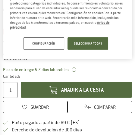
y seleccionar categorías individuales. Tu consentimiento es voluntario, no es
necesario para el uso de este sitio web y puede ser revocado o concedido por
Color:
Octane / Ink Blue
primera vez en cualquier momento en "Configuración de cookies" en la parte
inferior de nuestro sitio web. Encontrarás más información, incluyendo los
riesgos de las transferencias a terceros países, en nuestro
Aviso de
privacidad
.
15%
35%
Talla:
S
CONFIGURACIÓN
SELECCIONAR TODAS
S
M
L
Guía de tallas
El enlace se abre en una vent
Plazo de entrega: 5-7 días laborables
Cantidad:
AÑADIR A LA CESTA
GUARDAR
COMPARAR
¡encuentre más información
Porte pagado a partir de 69 € (ES)
vaya a la política de devo
Derecho de devolución de 100 días