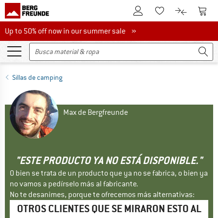
A la cuenta de cliente
A la 
A la lista de favori
A la compar
Up to 50% off now in our summer sale
Up to 50% off now in our summer sale »
Sillas de camping
Max de Bergfreunde
"ESTE PRODUCTO YA NO ESTÁ DISPONIBLE."
O bien se trata de un producto que ya no se fabrica, o bien ya
no vamos a pedírselo más al fabricante.
No te desanimes, porque te ofrecemos más alternativas:
OTROS CLIENTES QUE SE MIRARON ESTO AL