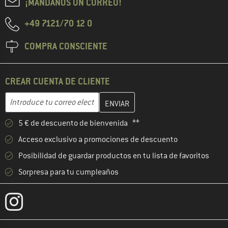
¡MÁNDANOS UN CORREO!
+49 7121/70 12 0
COMPRA CONSCIENTE
CREAR CUENTA DE CLIENTE
Introduce aquí tu dirección de correo electrónico y crea tu cuenta
Dirección de correo electrónico
5 € de descuento de bienvenida **
Acceso exclusivo a promociones de descuento
Posibilidad de guardar productos en tu lista de favoritos
Sorpresa para tu cumpleaños