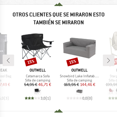
OTROS CLIENTES QUE SE MIRARON ESTO
TAMBIÉN SE MIRARON
15%
15%
15
o
Descuento
Descuento
Desc
MARCA
MARCA
PEAK
OUTWELL
OUTWELL
Artículo
Artículo
Artíc
ool Bag
Catamarca Sofa
Snowbird Lake Inflatable Sofa
Star
ct group
Product group
Product group
Prod
a
Silla de camping
Silla de camping
Silla
ecio
ecio reducido
Precio
Precio reducido
Precio
Precio reducido
7,49 €
54,95 €
46,71 €
169,95 €
144,46 €
199,95
5,0
(
3
)
3,0
(
1
)
0,0
(
0
)