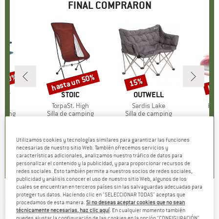
FINAL COMPRARON
n 20%
hasta un 50%
has
15%
to
Descuento
Descuento
Des
AMP
MARCA
STOIC
MARCA
OUTWELL
M
SU
o
ir
Artículo
TorpaSt. High
Artículo
Sardis Lake
Artí
Kid
roup
amping
Product group
Silla de camping
Product group
Silla de camping
P
S
artir de
ecio
ecio reducido
99,95 €
a partir de
Precio
Precio reducido
149,95 €
Precio
Precio reducido
127,46 €
54,95 
 €
49,98 €
3
Utilizamos cookies y tecnologías similares para garantizar las funciones
5,0
(
2
)
necesarias de nuestro sitio Web. También ofrecemos servicios y
0,0
(
0
)
4,1
(
35
)
características adicionales, analizamos nuestro tráfico de datos para
personalizar el contenido y la publicidad, y para proporcionar recursos de
redes sociales. Esto también permite a nuestros socios de redes sociales,
publicidad y análisis conocer el uso de nuestro sitio Web, algunos de los
cuales se encuentran en terceros países sin las salvaguardas adecuadas para
proteger tus datos. Haciendo clic en "SELECCIONAR TODAS" aceptas que
BRUNNER
-
Action Sofa - Silla de camping
procedamos de esta manera.
Si no deseas aceptar cookies que no sean
técnicamente necesarias, haz clic aquí
. En cualquier momento también
(0)
puedes ajustar la configuración de las cookies en la opción "CONFIGURACIÓN"