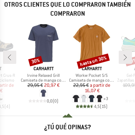
OTROS CLIENTES QUE LO COMPRARON TAMBIÉN
COMPRARON
hasta un 30%
30%
30
o
Descuento
Descuento
Desc
A
MARCA
MARCA
T
CARHARTT
CARHARTT
Artículo
Artículo
Artíc
t Crus-R
Irvine Relaxed Grill
Workw Pocket S/S
Gel-
p
Product group
Product group
Product g
 ciclismo
Camiseta de manga corta
Camiseta de manga corta
Zapatillas
ecio
ecio reducido
Precio
Precio reducido
Precio
Precio reducido
artir de
29,95 €
20,97 €
22,95 €
a partir de
109,9
 €
16,07 €
+
3
0,0
(
0
)
4,5
(
4
)
4,5
(
15
)
¿TÚ QUÉ OPINAS?