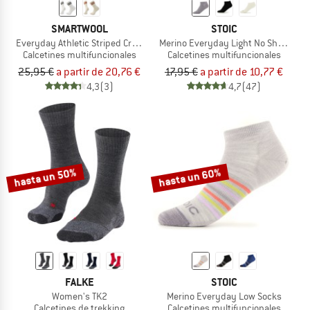
SMARTWOOL
STOIC
Everyday Athletic Striped Crew Socks
Merino Everyday Light No Show Soc
Calcetines multifuncionales
Calcetines multifuncionales
25,95 €
a partir de 20,76 €
17,95 €
a partir de 10,77 €
4,3
(3)
4,7
(47)
hasta un 50%
hasta un 60%
FALKE
STOIC
Women's TK2
Merino Everyday Low Socks
Calcetines de trekking
Calcetines multifuncionales