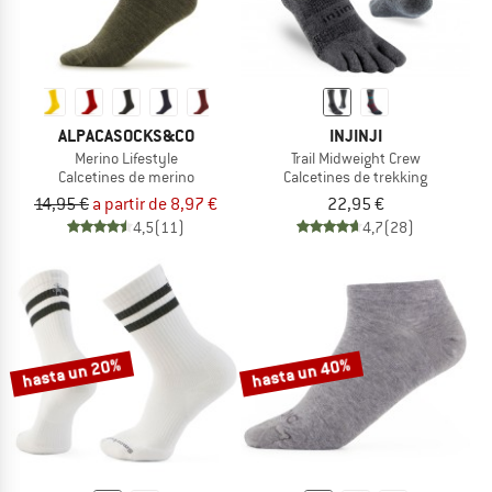
ALPACASOCKS&CO
INJINJI
Merino Lifestyle
Trail Midweight Crew
Calcetines de merino
Calcetines de trekking
14,95 €
a partir de 8,97 €
22,95 €
4,5
(11)
4,7
(28)
hasta un 20%
hasta un 40%