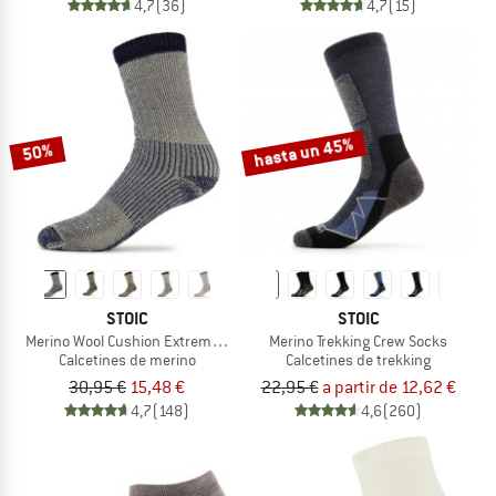
4,7
(36)
4,7
(15)
hasta un 45%
50%
STOIC
STOIC
Merino Wool Cushion Extreme Socks
Merino Trekking Crew Socks
Calcetines de merino
Calcetines de trekking
30,95 €
15,48 €
22,95 €
a partir de 12,62 €
4,7
(148)
4,6
(260)