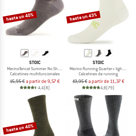
hasta un 40%
hasta un 43%
STOIC
STOIC
MerinoTencel Summer No Show Socks
Merino Running Quarter+ light socks
Calcetines multifuncionales
Calcetines de running
15,95 €
a partir de 9,57 €
19,95 €
a partir de 11,37 €
4,4
(8)
4,8
(79)
hasta un 40%