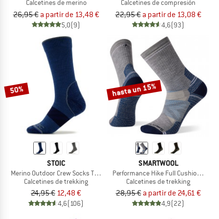
Calcetines de merino
Calcetines de compresión
26,95 €
a partir de 13,48 €
22,95 €
a partir de 13,08 €
5,0
(9)
4,6
(93)
hasta un 15%
50%
STOIC
SMARTWOOL
Merino Outdoor Crew Socks Tech
Performance Hike Full Cushion Crew
Calcetines de trekking
Calcetines de trekking
24,95 €
12,48 €
28,95 €
a partir de 24,61 €
4,6
(106)
4,9
(22)