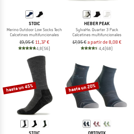
STOIC
HEBER PEAK
Merino Outdoor Low Socks Tech
SylvaHe. Quarter 3 Pack
Calcetines multifuncionales
Calcetines multifuncionales
19,95 €
11,37 €
17,95 €
a partir de 8,08 €
4,8
(56)
4,4
(68)
hasta un 45%
hasta un 20%
STOIC
ORTOVOX