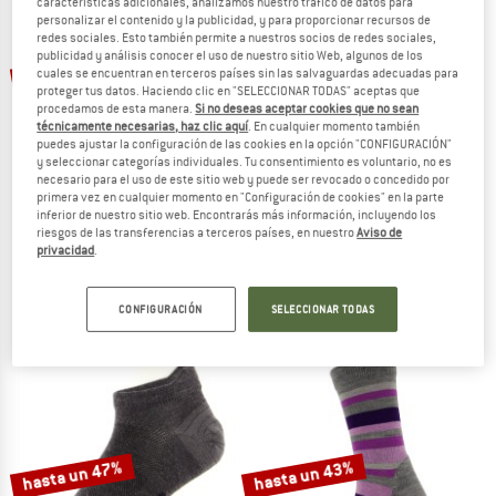
características adicionales, analizamos nuestro tráfico de datos para
personalizar el contenido y la publicidad, y para proporcionar recursos de
redes sociales. Esto también permite a nuestros socios de redes sociales,
TO THE SALE
publicidad y análisis conocer el uso de nuestro sitio Web, algunos de los
hasta un 40%
hasta un 47%
cuales se encuentran en terceros países sin las salvaguardas adecuadas para
proteger tus datos. Haciendo clic en "SELECCIONAR TODAS" aceptas que
procedamos de esta manera.
Si no deseas aceptar cookies que no sean
técnicamente necesarias, haz clic aquí
. En cualquier momento también
puedes ajustar la configuración de las cookies en la opción "CONFIGURACIÓN"
y seleccionar categorías individuales. Tu consentimiento es voluntario, no es
necesario para el uso de este sitio web y puede ser revocado o concedido por
primera vez en cualquier momento en "Configuración de cookies" en la parte
inferior de nuestro sitio web. Encontrarás más información, incluyendo los
riesgos de las transferencias a terceros países, en nuestro
Aviso de
STOIC
STOIC
privacidad
.
Merino Running Low Socks
Merino Everyday Light Quarter Sock
Calcetines de running
Calcetines multifuncionales
17,95 €
a partir de 10,77 €
20,95 €
a partir de 11,10 €
CONFIGURACIÓN
SELECCIONAR TODAS
4,6
(64)
4,7
(37)
hasta un 47%
hasta un 43%