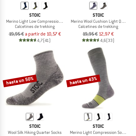
STOIC
STOIC
Merino Light Low Compression Socks
Merino Wool Cushion Light Quarter 
Calcetines de trekking
Calcetines de trekking
19,95 €
a partir de 10,57 €
19,95 €
12,97 €
4,7
(41)
4,6
(33)
hasta un 50%
hasta un 43%
STOIC
STOIC
Wool Silk Hiking Quarter Socks
Merino Light Compression Socks