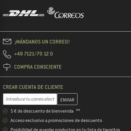
¡MÁNDANOS UN CORREO!
+49 7121/70 12 0
COMPRA CONSCIENTE
CREAR CUENTA DE CLIENTE
Introduce aquí tu dirección de correo electrónico y crea tu cuenta
Dirección de correo electrónico
5 € de descuento de bienvenida **
Acceso exclusivo a promociones de descuento
Posibilidad de guardar productos en tu lista de favoritos