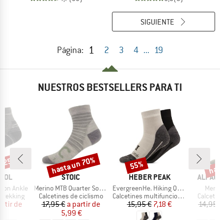
SIGUIENTE
1
Página:
2
3
4
...
19
NUESTROS BESTSELLERS PARA TI
n 25%
hasta un 70%
has
55%
o
Descuento
Descuento
Desc
MARCA
MARCA
MARCA
OOL
STOIC
HEBER PEAK
ALPAC
Artículo
Artículo
Artíc
hion Ankle
Merino MTB Quarter Socks
EvergreenHe. Hiking Quarter Socks 2-Pack
Merin
p
Product group
Product group
Product
 trekking
Calcetines de ciclismo
Calcetines multifuncionales
Calceti
ecio
ecio reducido
Precio
Precio reducido
Precio
Precio reducido
artir de
17,95 €
a partir de
15,95 €
7,18 €
14,95 
 €
5,99 €