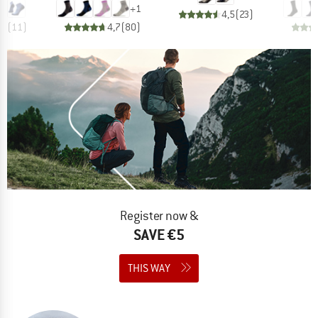
+
1
4,5
(
23
)
,0
(
11
)
4,7
(
80
)
Register now &
SAVE €5
THIS WAY