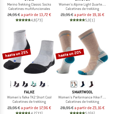
Merino Trekking Classic Socks
Women's Alpine Light Quarter Socks
Calcetines multifuncionales
Calcetines de trekking
24,95 €
a partir de 13,72 €
23,95 €
a partir de 19,16 €
4,8
(73)
5,0
(1)
hasta un 25%
hasta un 20%
FALKE
SMARTWOOL
Women's Falke TK2 Short Cool
Women's Performance Hike Full Cush
Calcetines de trekking
Calcetines de trekking
23,95 €
a partir de 17,96 €
28,95 €
a partir de 23,16 €
4,7
(33)
5,0
(6)