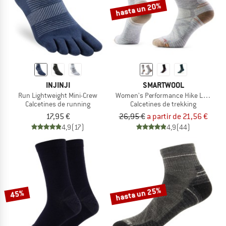
hasta un 20%
INJINJI
SMARTWOOL
Run Lightweight Mini-Crew
Women's Performance Hike Light Cu
Calcetines de running
Calcetines de trekking
17,95 €
26,95 €
a partir de 21,56 €
4,9
(17)
4,9
(44)
hasta un 25%
45%