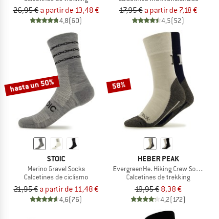
26,95 €
a partir de 13,48 €
17,95 €
a partir de 7,18 €
4,8
(60)
4,5
(52)
hasta un 50%
58%
STOIC
HEBER PEAK
Merino Gravel Socks
EvergreenHe. Hiking Crew Socks 2-P
Calcetines de ciclismo
Calcetines de trekking
21,95 €
a partir de 11,48 €
19,95 €
8,38 €
4,6
(76)
4,2
(172)