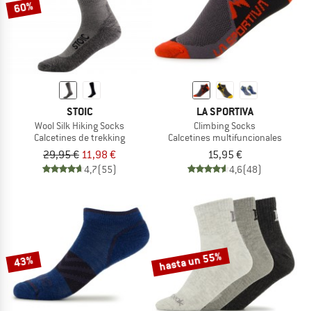
60%
STOIC
LA SPORTIVA
Wool Silk Hiking Socks
Climbing Socks
Calcetines de trekking
Calcetines multifuncionales
29,95 €
11,98 €
15,95 €
4,7
(55)
4,6
(48)
hasta un 55%
43%