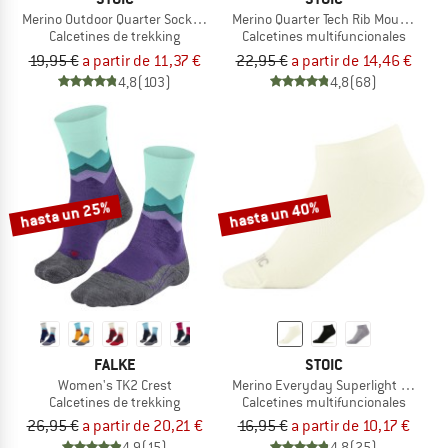
Merino Outdoor Quarter Socks Tech
Merino Quarter Tech Rib Mountains 
Calcetines de trekking
Calcetines multifuncionales
19,95 €
a partir de 11,37 €
22,95 €
a partir de 14,46 €
4,8
(103)
4,8
(68)
hasta un 25%
hasta un 40%
FALKE
STOIC
Women's TK2 Crest
Merino Everyday Superlight No Sho
Calcetines de trekking
Calcetines multifuncionales
26,95 €
a partir de 20,21 €
16,95 €
a partir de 10,17 €
4,9
(15)
4,8
(25)