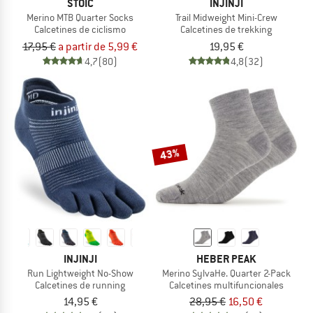
STOIC
INJINJI
Merino MTB Quarter Socks
Trail Midweight Mini-Crew
Calcetines de ciclismo
Calcetines de trekking
17,95 €
a partir de 5,99 €
19,95 €
4,7
(80)
4,8
(32)
43%
INJINJI
HEBER PEAK
Run Lightweight No-Show
Merino SylvaHe. Quarter 2-Pack
Calcetines de running
Calcetines multifuncionales
14,95 €
28,95 €
16,50 €