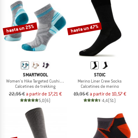
hasta un 25%
hasta un 47%
SMARTWOOL
STOIC
Women's Hike Targeted Cushion Ankle Socks
Merino Liner Crew Socks
Calcetines de trekking
Calcetines de merino
22,95 €
a partir de 17,21 €
19,95 €
a partir de 10,57 €
5,0
(6)
4,4
(51)