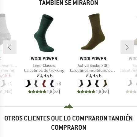
TAMBIÉN SE MIRARON
o
A
MARCA
MARCA
MAR
C
WOOLPOWER
WOOLPOWER
WO
Artículo
Artículo
Ar
treme Socks
Liner Classic
Active Socks 200
So
up
Product group
Product group
Product 
e merino
Calcetines de trekking
Calcetines multifuncionales
Calcetine
ecio
ecio reducido
Precio
Precio
5,48 €
20,95 €
20,95 €
3
+
1
+
3
,7
(
148
)
4,8
(
57
)
4,8
(
67
)
OTROS CLIENTES QUE LO COMPRARON TAMBIÉN
COMPRARON