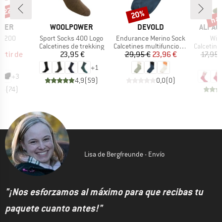
n 22%
has
20%
o
Descuento
Desc
MARCA
MARCA
MARCA
WER
WOOLPOWER
DEVOLD
ALPAC
Artículo
Artículo
Artí
er 200
Sport Socks 400 Logo
Endurance Merino Sock
Win
t group
Product group
Product group
Product 
es
Calcetines de trekking
Calcetines multifuncionales
Calcetine
ecio
ecio reducido
Precio
Precio
Precio reducido
artir de
23,95 €
29,95 €
23,96 €
17,95 
 €
+
1
+
3
4,9
(
59
)
0,0
(
0
)
,6
(
74
)
Lisa de Bergfreunde - Envío
"¡Nos esforzamos al máximo para que recibas tu
paquete cuanto antes!"