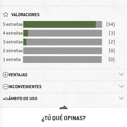
VALORACIONES
5 estrellas
(54)
4 estrellas
(3)
3 estrellas
(2)
2 estrellas
(0)
1 estrella
(0)
VENTAJAS
INCONVENIENTES
ÁMBITO DE USO
¿TÚ QUÉ OPINAS?