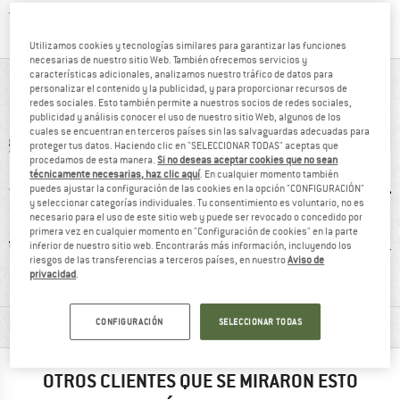
¡toda la informac
Protección del comprador de Trusted Shops
Utilizamos cookies y tecnologías similares para garantizar las funciones
necesarias de nuestro sitio Web. También ofrecemos servicios y
características adicionales, analizamos nuestro tráfico de datos para
DE UN VISTAZO
personalizar el contenido y la publicidad, y para proporcionar recursos de
redes sociales. Esto también permite a nuestros socios de redes sociales,
publicidad y análisis conocer el uso de nuestro sitio Web, algunos de los
cuales se encuentran en terceros países sin las salvaguardas adecuadas para
proteger tus datos. Haciendo clic en "SELECCIONAR TODAS" aceptas que
procedamos de esta manera.
Si no deseas aceptar cookies que no sean
técnicamente necesarias, haz clic aquí
. En cualquier momento también
puedes ajustar la configuración de las cookies en la opción "CONFIGURACIÓN"
y seleccionar categorías individuales. Tu consentimiento es voluntario, no es
necesario para el uso de este sitio web y puede ser revocado o concedido por
primera vez en cualquier momento en "Configuración de cookies" en la parte
intética
99% recomiendan
Sin Mulesing
L
inferior de nuestro sitio web. Encontrarás más información, incluyendo los
riesgos de las transferencias a terceros países, en nuestro
Aviso de
privacidad
.
INFORMACIÓN DEL MATERIAL Y CARACTERÍSTICAS
CONFIGURACIÓN
SELECCIONAR TODAS
OTROS CLIENTES QUE SE MIRARON ESTO