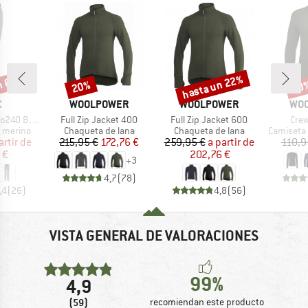
n 60%
hasta un 22%
20%
20
o
Descuento
Descuento
Desc
A
MARCA
MARCA
MAR
C
WOOLPOWER
WOOLPOWER
WO
Artículo
Artículo
Artí
. Long Pants
Full Zip Jacket 400
Full Zip Jacket 600
Cre
up
Product group
Product group
Product 
r merino
Chaqueta de lana
Chaqueta de lana
Camiseta 
ecio
ecio reducido
Precio
Precio reducido
Precio
Precio reducido
artir de
215,95 €
172,76 €
259,95 €
a partir de
110,9
 €
202,76 €
+
3
4,7
(
78
)
,4
(
26
)
4,8
(
56
)
VISTA GENERAL DE VALORACIONES
99%
4,9
(59)
recomiendan este producto