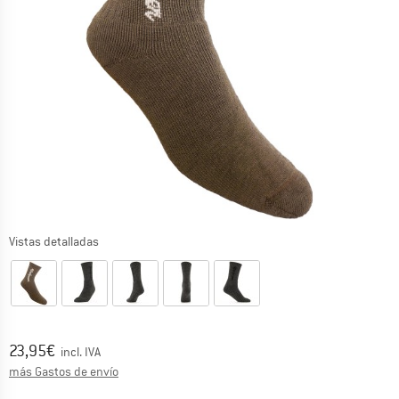
Vistas detalladas
Precio:
23,95
€
incl. IVA
Información sobre los gastos de envío. Se abre en u
más Gastos de envío