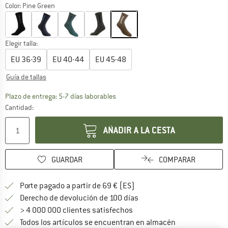
Color:
Pine Green
Elegir talla:
EU
36-39
EU
40-44
EU
45-48
Guía de tallas
El enlace se abre en una ventana de
Plazo de entrega: 5-7 días laborables
Cantidad:
AÑADIR A LA CESTA
GUARDAR
COMPARAR
¡encuentre más información
Porte pagado a partir de 69 € (ES)
vaya a la política de devo
Derecho de devolución de 100 días
> 4 000 000 clientes satisfechos
Todos los artículos se encuentran en almacén